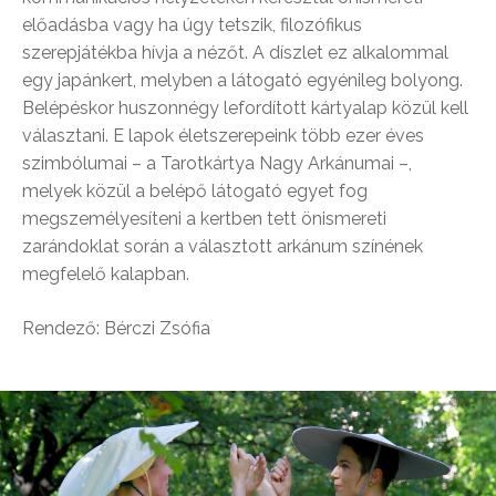
előadásba vagy ha úgy tetszik, filozófikus
szerepjátékba hívja a nézőt. A díszlet ez alkalommal
egy japánkert, melyben a látogató egyénileg bolyong.
Belépéskor huszonnégy lefordított kártyalap közül kell
választani. E lapok életszerepeink több ezer éves
szimbólumai – a Tarotkártya Nagy Arkánumai –,
melyek közül a belépő látogató egyet fog
megszemélyesíteni a kertben tett önismereti
zarándoklat során a választott arkánum színének
megfelelő kalapban.
Rendező: Bérczi Zsófia