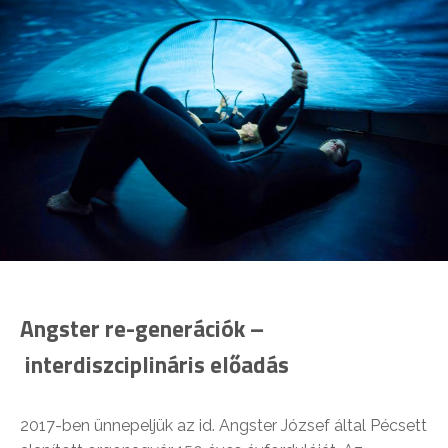
Angster re-generációk –
interdiszciplináris előadás
2017-ben ünnepeljük az id. Angster József által Pécsett