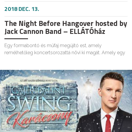
2018 DEC. 13.
The Night Before Hangover hosted by
Jack Cannon Band – ELLÁTÓház
Egy formabontó és műfaj megújító est, amely
remélhetőleg koncertsorozattá növi ki magát. Amely egy