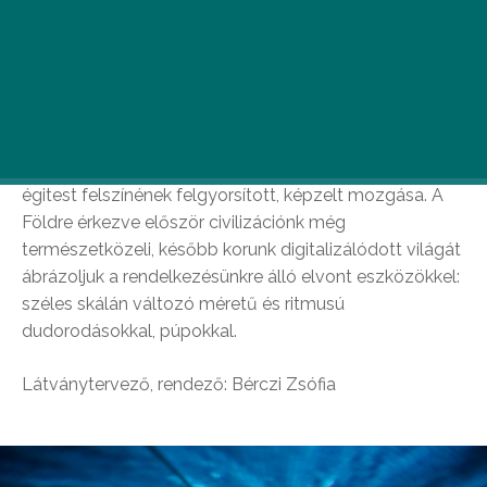
A vízszintesen kifeszített elasztikus textilre vetített
képek égitestekként, tájakként, absztrakt
felszínképződményekként elevenednek meg. Az ifj.
Kurtág György hanghatásaival összhangban változó
makettasztalon madártávlatból figyelhető meg a
magma fortyogása és megszilárdulása, egy-egy
égitest felszínének felgyorsított, képzelt mozgása. A
Földre érkezve először civilizációnk még
természetközeli, később korunk digitalizálódott világát
ábrázoljuk a rendelkezésünkre álló elvont eszközökkel:
széles skálán változó méretű és ritmusú
dudorodásokkal, púpokkal.
Látványtervező, rendező: Bérczi Zsófia