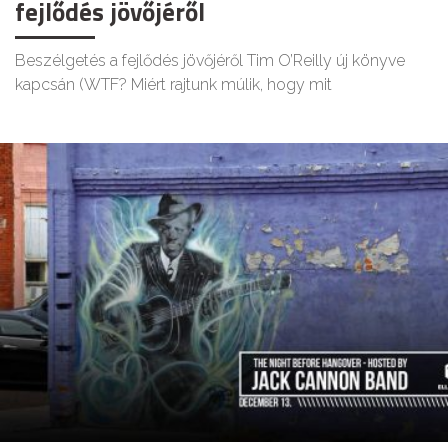
fejlődés jövőjéről
Beszélgetés a fejlődés jövőjéről Tim O’Reilly új könyve
kapcsán (WTF? Miért rajtunk múlik, hogy mit