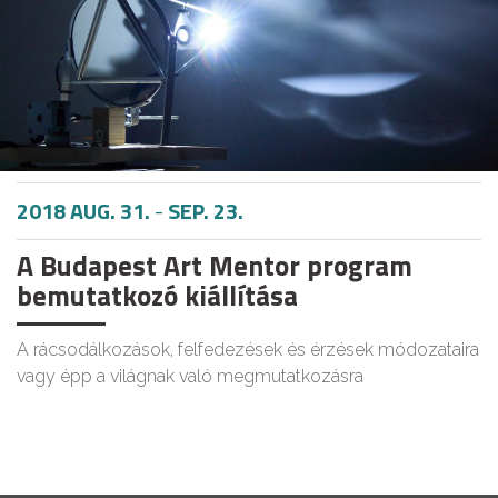
2018 AUG. 31.
-
SEP. 23.
A Budapest Art Mentor program
bemutatkozó kiállítása
A rácsodálkozások, felfedezések és érzések módozataira
vagy épp a világnak való megmutatkozásra