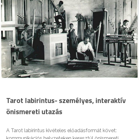
Tarot labirintus- személyes, interaktív
önismereti utazás
A Tarot labirintus kivételes előadásformát követ:
kommunikációs helyzeteken keresztül önismereti