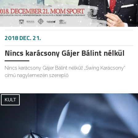
2018 DEC. 21.
Nincs karácsony Gájer Bálint nélkül
Nincs karácsony Gájer Bálint nélkül! „Swing Karácsony”
című nagylemezén szereplő
KULT