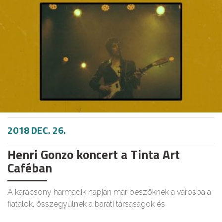
2018 DEC. 26.
Henri Gonzo koncert a Tinta Art
Caféban
A karácsony harmadik napján már beszöknek a városba a
fiatalok, összegyűlnek a baráti társaságok és