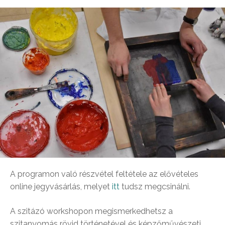
A programon való részvétel feltétele az elővételes
online jegyvásárlás, melyet
itt
tudsz megcsinálni.
A szitázó workshopon megismerkedhetsz a
szitanyomás rövid történetével és képzőművészeti