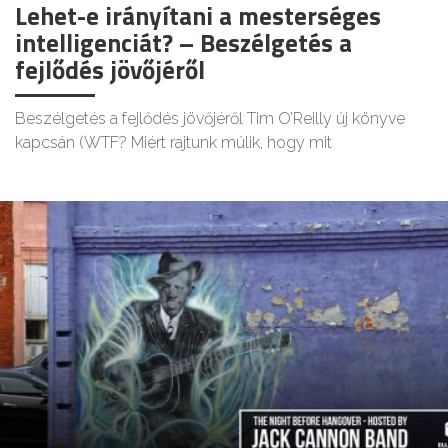
Lehet-e irányítani a mesterséges
intelligenciát? – Beszélgetés a
fejlődés jövőjéről
Beszélgetés a fejlődés jövőjéről Tim O’Reilly új könyve
kapcsán (WTF? Miért rajtunk múlik, hogy mit