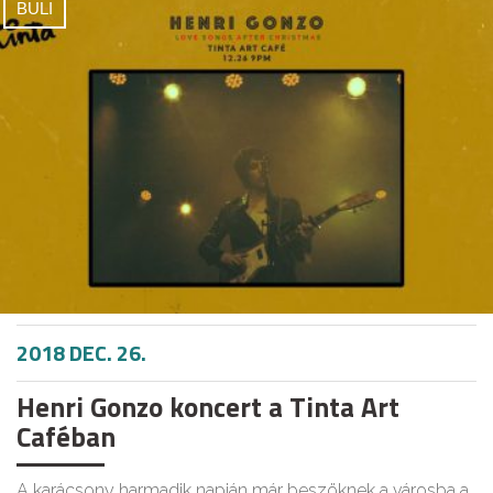
BULI
2018 DEC. 26.
Henri Gonzo koncert a Tinta Art
Caféban
A karácsony harmadik napján már beszöknek a városba a