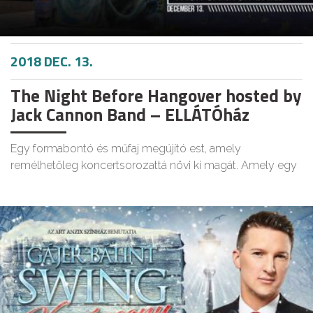
2018 DEC. 13.
The Night Before Hangover hosted by
Jack Cannon Band – ELLÁTÓház
Egy formabontó és műfaj megújító est, amely
remélhetőleg koncertsorozattá növi ki magát. Amely egy