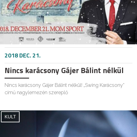
2018 DEC. 21.
Nincs karácsony Gájer Bálint nélkül
Nincs karácsony Gájer Bálint nélkül! „Swing Karácsony”
című nagylemezén szereplő
KULT