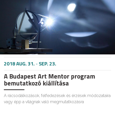
2018 AUG. 31.
-
SEP. 23.
A Budapest Art Mentor program
bemutatkozó kiállítása
A rácsodálkozások, felfedezések és érzések módozataira
vagy épp a világnak való megmutatkozásra