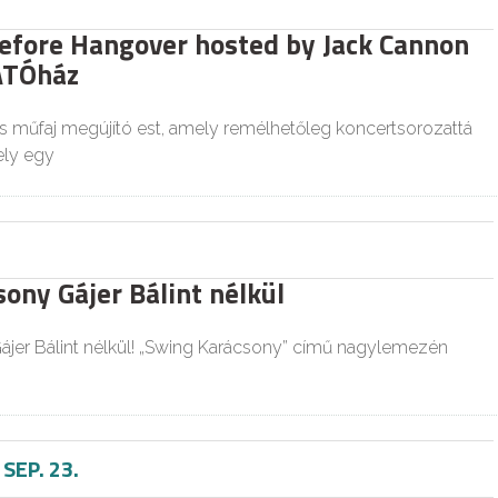
efore Hangover hosted by Jack Cannon
ÁTÓház
 műfaj megújító est, amely remélhetőleg koncertsorozattá
ely egy
ony Gájer Bálint nélkül
ájer Bálint nélkül! „Swing Karácsony” című nagylemezén
-
SEP. 23.