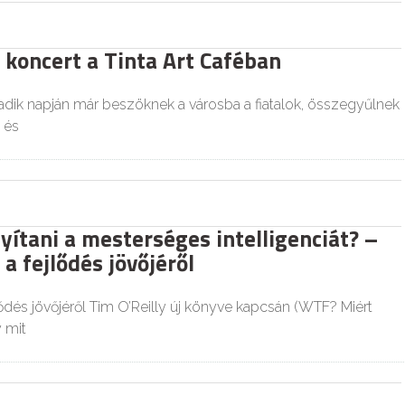
 koncert a Tinta Art Caféban
dik napján már beszöknek a városba a fiatalok, összegyűlnek
 és
yítani a mesterséges intelligenciát? –
a fejlődés jövőjéről
ődés jövőjéről Tim O’Reilly új könyve kapcsán (WTF? Miért
y mit