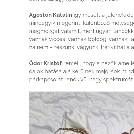
Ágoston Katalin
így mesélt a jelenekről
mindegyik megérint, különböző mélysége
megmozgat valamit, mert ugyan táncokkal,
vannak vicces, vannak boldog, vannak fáj
ha nem – részünk, vágyunk. Irányíthatja 
Ódor Kristóf
reméli, hogy a nézők amelle
dalok hatása alá kerülnek majd, sok min
párkapcsolat rendkívül nagy spektrumát 