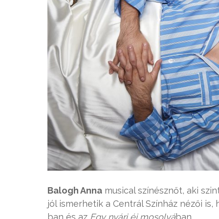
Balogh Anna
musical színésznőt, aki szi
jól ismerhetik a Centrál Színház nézői is,
ban és az
Egy nyári éj mosolyá
ban.