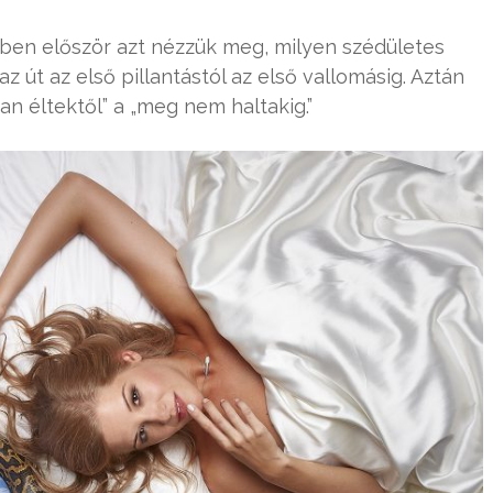
en először azt nézzük meg, milyen szédületes
z út az első pillantástól az első vallomásig. Aztán
n éltektől” a „meg nem haltakig.”