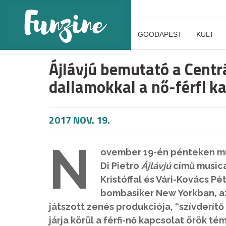
GOODAPEST
KULT
Ájlávjú bemutató a Cent
dallamokkal a nő-férfi k
2017 NOV. 19.
N
ovember 19-én pénteken mut
Di Pietro
Ájlávjú
című musica
Kristóffal és Vári-Kovács Pé
bombasiker New Yorkban, a
játszott zenés produkciója, “szívderítő
járja körül a férfi-nő kapcsolat örök té