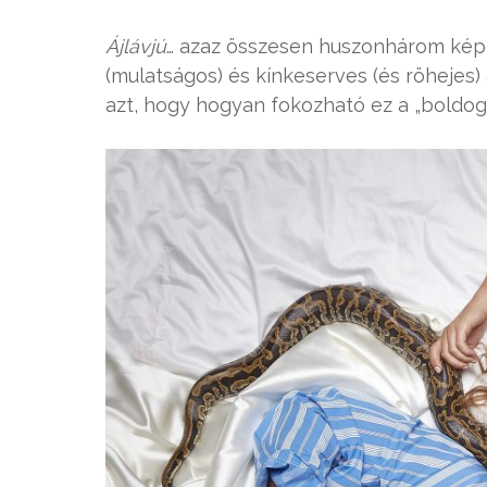
Ájlávjú
… azaz összesen huszonhárom képb
(mulatságos) és kínkeserves (és röhejes) a
azt, hogy hogyan fokozható ez a „boldoga