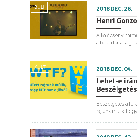
2018 DEC. 26.
BULI
Henri Gonzo
A karácsony harma
a baráti társaságok
2018 DEC. 04.
KULT
Lehet-e irán
Beszélgetés 
Beszélgetés a fejl
rajtunk múlik, hog