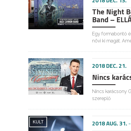
2018 DEC. 13.
The Night B
Band – ELL
Egy formabontó és
növi ki magát. Am
2018 DEC. 21.
Nincs karács
Nincs karácsony G
szereplő
2018 AUG. 31.
KULT