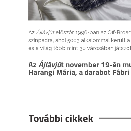
Az
Ájlávjút
először 1996-ban az Off-Bro
színpadra, ahol 5003 alkalommal került a 
és a világ több mint 30 városában játszot
Az
Ájlávjú
t november 19-én mut
Harangi Mária, a darabot Fábri 
További cikkek