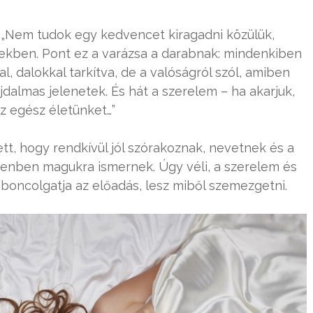
: „Nem tudok egy kedvencet kiragadni közülük,
kben. Pont ez a varázsa a darabnak: mindenkiben
 dalokkal tarkítva, de a valóságról szól, amiben
dalmas jelenetek. És hát a szerelem – ha akarjuk,
az egész életünket…”
tt, hogy rendkívül jól szórakoznak, nevetnek és a
denben magukra ismernek. Úgy véli, a szerelem és
boncolgatja az előadás, lesz miből szemezgetni.