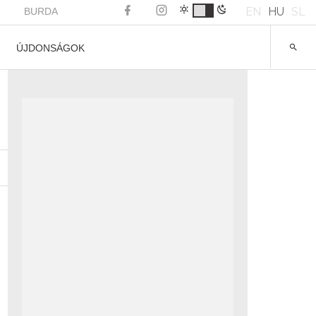
EN
HU
SL
BURDA
ÚJDONSÁGOK