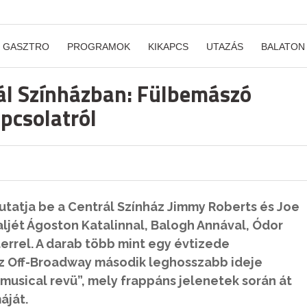
GASZTRO
PROGRAMOK
KIKAPCS
UTAZÁS
BALATON
rál Színházban: Fülbemászó
apcsolatról
atja be a Centrál Színház Jimmy Roberts és Joe
ljét Ágoston Katalinnal, Balogh Annával, Ódor
terrel. A darab több mint egy évtizede
z Off-Broadway második leghosszabb ideje
 musical revü”, mely frappáns jelenetek során át
máját.