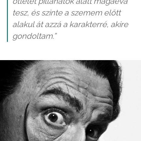
ötletet pillanatok alatt magáévá
tesz, és szinte a szemem előtt
alakul át azzá a karakterré, akire
gondoltam.
”