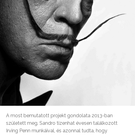
A most bemutatott projekt gondolata 2013-ban
született meg. Sandro tizenhat évesen találkozott
Irving Penn munkáival, és azonnal tudta, hogy