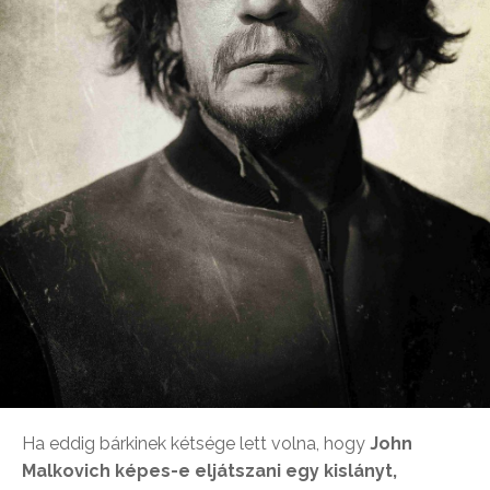
Ha eddig bárkinek kétsége lett volna, hogy
John
Malkovich képes-e eljátszani egy kislányt,