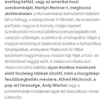
esetleg kettőt, vagy az amerikai mozi
szexbombáját, Marilyn Monroe-t, méghozzá
aktfelvételen
, a Műcsarnokban bemutatott kiállítást
látva felhagy a szkepszissel. A féktelen, de korántsem
parttalan, nagyon is komoly, mégis roppant
szórakoztató művészi játékhoz persze legalább két
varázsló szükséges: a színész és a fotográfus. Végre a
magyar közönség is találkozhat azokkal a fantasztikus
fényképekkel, amelyeken Malkovich és Miller
korántsem hagyományos módon hajt fejet a fotó- és
filmtörténet nagyjai előtt. A
Malkovich Malkovich
Malkovich
című kiállítás
olyan ikonikus művészek
előtt tiszteleg többek között, mint a mozgóképi
feszültségkeltés mestere, Alfred Hitchcock, a
pop art híressége, Andy Warhol
vagy a
portréfénykép műfajának egyik élő klasszikusa, Annie
Leibovitz.