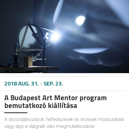
2018 AUG. 31.
-
SEP. 23.
A Budapest Art Mentor program
bemutatkozó kiállítása
A rácsodálkozások, felfedezések és érzések módozataira
vagy épp a világnak való megmutatkozásra