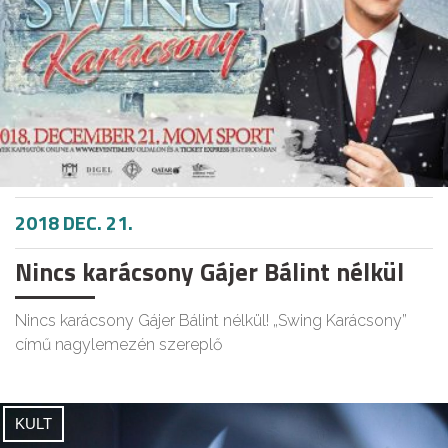
2018 DEC. 21.
Nincs karácsony Gájer Bálint nélkül
Nincs karácsony Gájer Bálint nélkül! „Swing Karácsony”
című nagylemezén szereplő
KULT