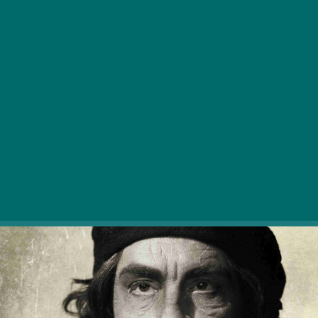
sorozat Budapesten látható először.
Február 28-án nyílt a
Műcsarnokban
a Budapest
FotóFesztivál nyitóeseménye, Sandro Miller amerikai
sztárfotós és John Malkovich világhírű színész
projektje, a
Malkovich Malkovich Malkovich – Tisztelet a
kamera mestereinek
című kiállítás.