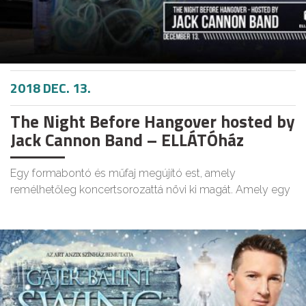
2018 DEC. 13.
The Night Before Hangover hosted by
Jack Cannon Band – ELLÁTÓház
Egy formabontó és műfaj megújító est, amely
remélhetőleg koncertsorozattá növi ki magát. Amely egy