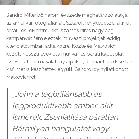
Sandro Miller bő három évtizede meghatározó alakja
az amerikai fotográfiának. Sztárok fényképésze, akinek
divat- és reklámmunkái számos híres nagy cég
kampányát fémjelezték, művészi projektjeit eddig
kilenc albumban adta közre. Közte és Malkovich
között hosszú évek óta munka- és baráti kapcsolat
szövődött, nemcsak fényképeket, de már több kísérleti
kisfilmet is készítettek együtt. Sandro így nyilatkozott
Malkovichról:
„
John a legbriliánsabb és
legproduktívabb ember, akit
ismerek. Zsenialitása páratlan.
Bármilyen hangulatot vagy