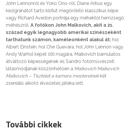
John Lennonról és Yoko Ono-ról, Diane Arbus egy
kézigránátot tartó kisfiút megörökítő klasszikus képe,
vagy Richard Avedon portréja egy méhektől hemzsegő
méhészről.
A fotókon John Malkovich, akit a 21.
század egyik legnagyobb amerikai színészeként
tarthatunk számon, kaméleonként alakul át:
hol
Albert Einstein, hol Che Guevara, hol John Lennon vagy
Andy Warhol képét ölti magára. Malkovich bámulatos
átváltozó képességének és Sandro fotóművészeti
látásmódjának köszönhetően a
Malkovich Malkovich
Malkovich – Tisztelet a kamera mestereinek
két
zseniális alkotó élvezetes játéka lett.
További cikkek