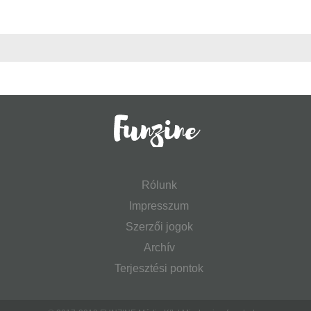
Rólunk
Impresszum
Szerzői jogok
Archív
Terjesztési pontok