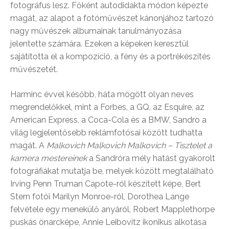
fotográfus lesz. Főként autodidakta módon képezte
magát, az alapot a fotóművészet kánonjához tartozó
nagy művészek albumainak tanulmányozása
jelentette számára. Ezeken a képeken keresztül
sajátította el a kompozíció, a fény és a portrékészítés
művészetét.
Harminc évvel később, háta mögött olyan neves
megrendelőkkel, mint a Forbes, a GQ, az Esquire, az
American Express, a Coca-Cola és a BMW, Sandro a
világ legjelentősebb reklámfotósai között tudhatta
magát. A
Malkovich Malkovich Malkovich – Tisztelet a
kamera mestereinek
a Sandróra mély hatást gyakorolt
fotográfiákat mutatja be, melyek között megtalálható
Irving Penn Truman Capote-ról készített képe, Bert
Stern fotói Marilyn Monroe-ról, Dorothea Lange
felvétele egy menekülő anyáról, Robert Mapplethorpe
puskás önarcképe, Annie Leibovitz ikonikus alkotása