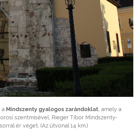
a a
Mindszenty gyalogos zarándoklat
, amely a
orosi szentmisével, Rieger Tibor Mindszenty-
rral ér véget. (Az útvonal 14 km.)