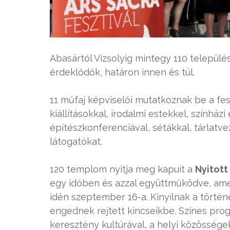
Abasártól Vizsolyig mintegy 110 települ
érdeklődők, határon innen és túl.
11 műfaj képviselői mutatkoznak be a fesz
kiállításokkal, irodalmi estekkel, színházi
építészkonferenciával, sétákkal, tárlatv
látogatókat.
120 templom nyitja meg kapuit a
Nyitot
egy időben és azzal együttműködve, amel
idén szeptember 16-a. Kinyílnak a törté
engednek rejtett kincseikbe. Színes prog
keresztény kultúrával, a helyi közössége