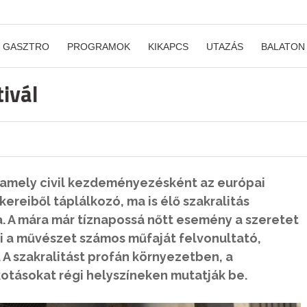
GASZTRO
PROGRAMOK
KIKAPCS
UTAZÁS
BALATON
tivál
l, amely civil kezdeményezésként az európai
ereiből táplálkozó, ma is élő szakralitás
a. A mára már tíznapossá nőtt esemény a szeretet
ti a művészet számos műfaját felvonultató,
A szakralitást profán környezetben, a
kotásokat régi helyszíneken mutatják be.