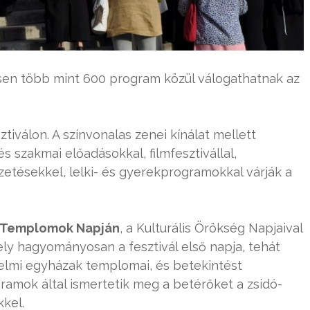
ésen több mint 600 program közül válogathatnak az
tiválon. A színvonalas zenei kínálat mellett
 és szakmai előadásokkal, filmfesztivállal,
ezetésekkel, lelki- és gyerekprogramokkal várják a
t Templomok Napján
, a Kulturális Örökség Napjaival
y hagyományosan a fesztivál első napja, tehát
nelmi egyházak templomai, és betekintést
ramok által ismertetik meg a betérőket a zsidó-
kkel.