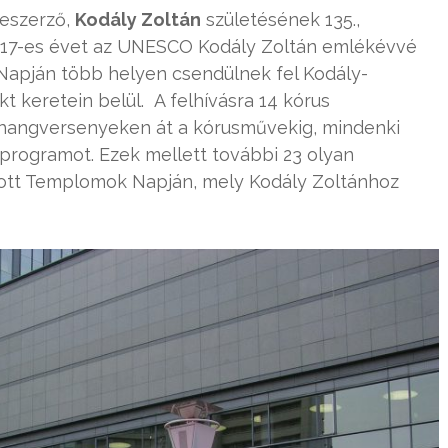
neszerző,
Kodály Zoltán
születésének 135.,
 2017-es évet az UNESCO Kodály Zoltán emlékévvé
 Napján több helyen csendülnek fel Kodály-
kt keretein belül. A felhívásra 14 kórus
 hangversenyeken át a kórusművekig, mindenki
programot. Ezek mellett további 23 olyan
tott Templomok Napján, mely Kodály Zoltánhoz