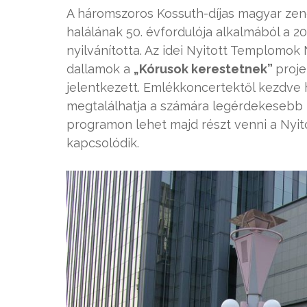
A háromszoros Kossuth-díjas magyar ze
halálának 50. évfordulója alkalmából a
nyilvánította. Az idei Nyitott Templomok
dallamok a
„Kórusok kerestetnek”
proje
jelentkezett. Emlékkoncertektől kezdve
megtalálhatja a számára legérdekesebb 
programon lehet majd részt venni a Nyi
kapcsolódik.