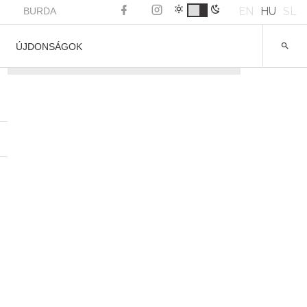
EN
HU
SL
BURDA
ÚJDONSÁGOK