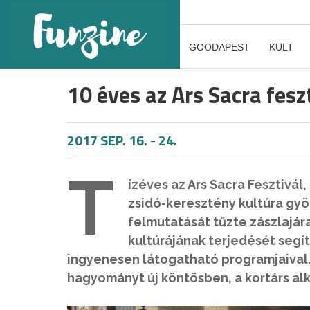
GOODAPEST
KULT
10 éves az Ars Sacra fesz
2017 SEP. 16.
-
24.
T
ízéves az Ars Sacra Fesztivá
zsidó-keresztény kultúra gyök
felmutatását tűzte zászlajár
kultúrájának terjedését segí
ingyenesen látogatható programjaival. 
hagyományt új köntösben, a kortárs al