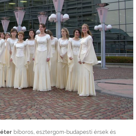
Péter
bíboros, esztergom-budapesti érsek és