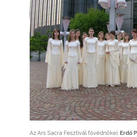
Az Ars Sacra Fesztivál fővédnökei:
Erdő 