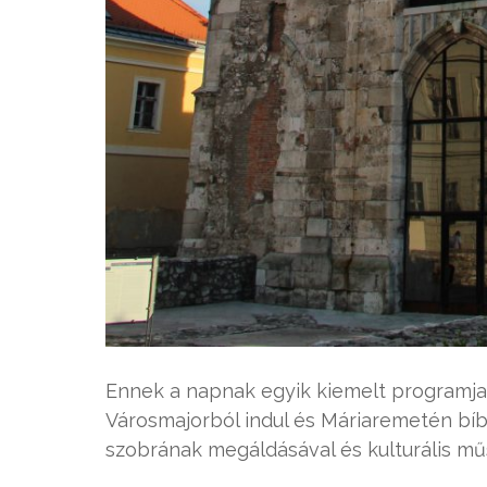
Ennek a napnak egyik kiemelt programj
Városmajorból indul és Máriaremetén bíb
szobrának megáldásával és kulturális műso