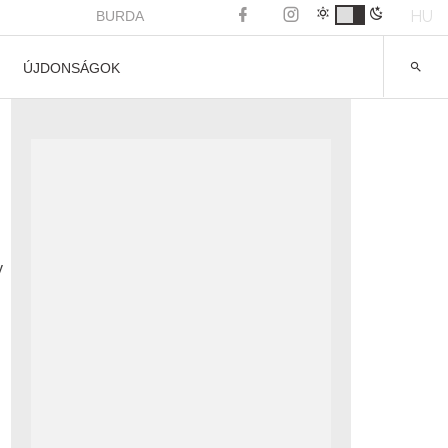
HU
BURDA
ÚJDONSÁGOK
y
d