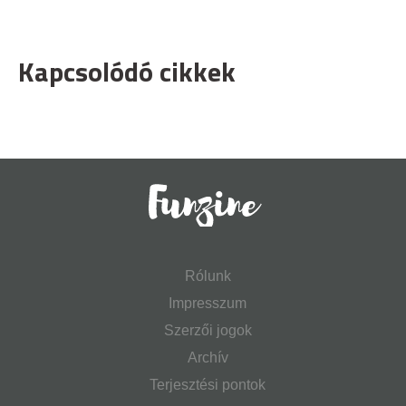
Kapcsolódó cikkek
Rólunk
Impresszum
Szerzői jogok
Archív
Terjesztési pontok