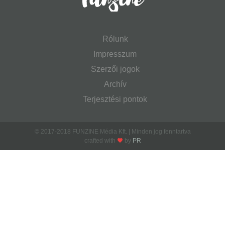
Rólunk
Impresszum
Szerzői jogok
Archív
Terjesztési pontok
© 2017-2018 FUNZINE Média Kft. | Minden jog fenntartva
crafted with
by
PR