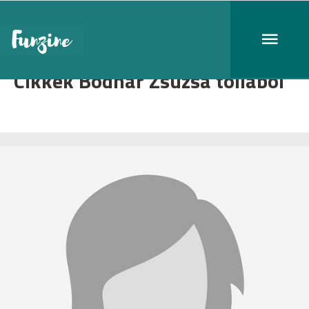
Cikkek Bodnár Zsuzsa tollából