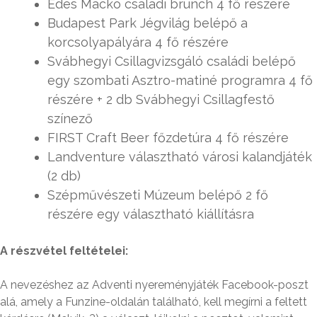
Édes Mackó családi brunch 4 fő részére
Budapest Park Jégvilág belépő a
korcsolyapályára 4 fő részére
Svábhegyi Csillagvizsgáló családi belépő
egy szombati Asztro-matiné programra 4 fő
részére + 2 db Svábhegyi Csillagfestő
színező
FIRST Craft Beer főzdetúra 4 fő részére
Landventure választható városi kalandjáték
(2 db)
Szépművészeti Múzeum belépő 2 fő
részére egy választható kiállításra
A részvétel feltételei:
A nevezéshez az Adventi nyereményjáték Facebook-poszt
alá, amely a Funzine-oldalán található, kell megírni a feltett