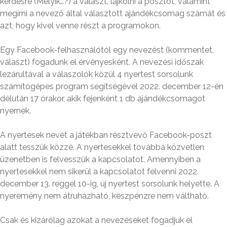
kérdésre (Melyik…?) a választ, lájkolni a posztot, valamint
megírni a nevező által választott ajándékcsomag számát és
azt, hogy kivel venne részt a programokon.
Egy Facebook-felhasználótól egy nevezést (kommentet,
választ) fogadunk el érvényesként. A nevezési időszak
lezárultával a válaszolók közül 4 nyertest sorsolunk
számítógépes program segítségével 2022. december 12-én
délután 17 órakor, akik fejenként 1 db ajándékcsomagot
nyernek.
A nyertesek nevét a játékban résztvevő Facebook-poszt
alatt tesszük közzé. A nyertesekkel továbbá közvetlen
üzenetben is felvesszük a kapcsolatot. Amennyiben a
nyertesekkel nem sikerül a kapcsolatot felvenni 2022.
december 13. reggel 10-ig, új nyertest sorsolunk helyette. A
nyeremény nem átruházható, készpénzre nem váltható.
Csak és kizárólag azokat a nevezéseket fogadjuk el