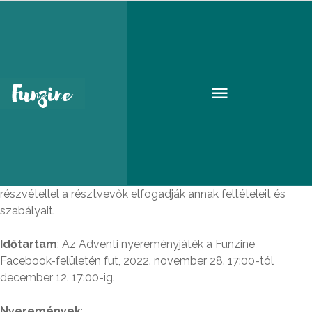
Adventi nyereményjáték-
szabályzat 2022
A FUNZINE Facebook-oldalán futó Adventi
nyereményjátékban a 18. életévét betöltött természetes
személyek vehetnek részt. A nyereményjátékban való
részvétellel a résztvevők elfogadják annak feltételeit és
szabályait.
Időtartam
: Az Adventi nyereményjáték a Funzine
Facebook-felületén fut, 2022. november 28. 17:00-tól
december 12. 17:00-ig.
Nyeremények
: