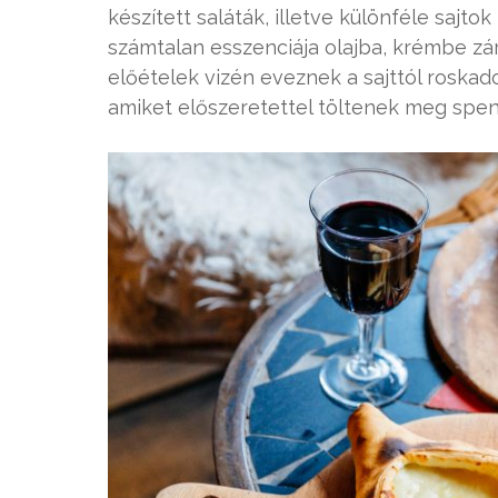
készített saláták, illetve különféle sajt
számtalan esszenciája olajba, krémbe zá
előételek vizén eveznek a sajttól roska
amiket előszeretettel töltenek meg spenót