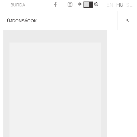
EN
HU
SL
BURDA
ÚJDONSÁGOK