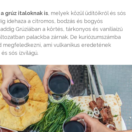
a grúz italoknak is
, melyek közül üdítőikről és sós
Míg idehaza a citromos, bodzás és bogyós
addig Grúziában a körtés, tárkonyos és vaníliaízű
áltozatban palackba zárnak. De kuriózumszámba
 megfeledkezni, ami vulkanikus eredetének
s sós ízvilágú.