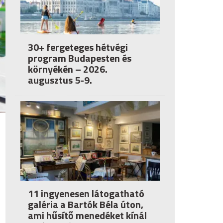
30+ fergeteges hétvégi
program Budapesten és
környékén – 2026.
augusztus 5-9.
11 ingyenesen látogatható
galéria a Bartók Béla úton,
ami hűsítő menedéket kínál