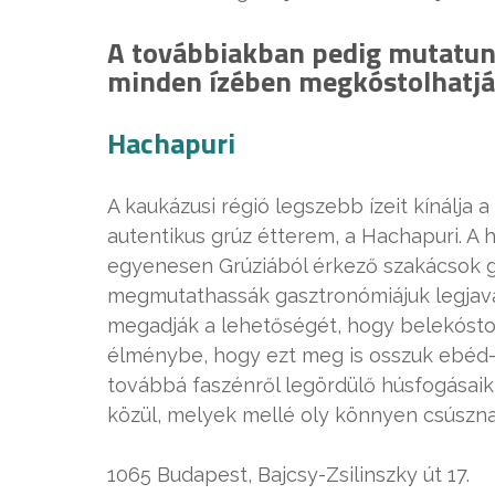
A továbbiakban pedig mutatunk
minden ízében megkóstolhatját
Hachapuri
A kaukázusi régió legszebb ízeit kínálja
autentikus grúz étterem, a Hachapuri. A
egyenesen Grúziából érkező szakácsok ga
megmutathassák gasztronómiájuk legjavá
megadják a lehetőségét, hogy belekóstol
élménybe, hogy ezt meg is osszuk ebéd
továbbá faszénről legördülő húsfogásaik
közül, melyek mellé oly könnyen csúszna
1065 Budapest, Bajcsy-Zsilinszky út 17.