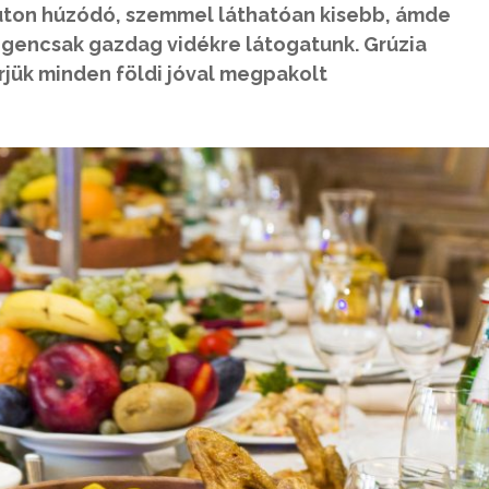
lúton húzódó, szemmel láthatóan kisebb, ámde
gencsak gazdag vidékre látogatunk. Grúzia
jük minden földi jóval megpakolt