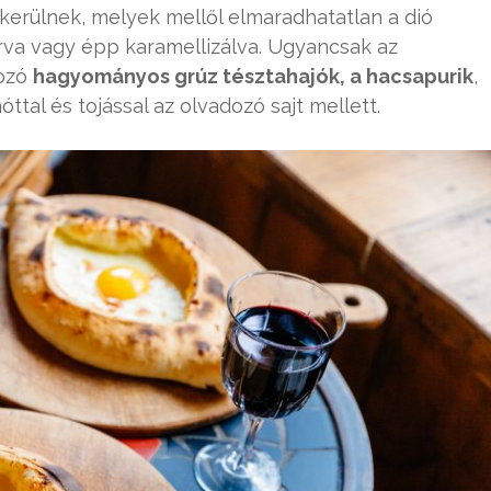
ok kerülnek, melyek mellől elmaradhatatlan a dió
rva vagy épp karamellizálva. Ugyancsak az
dozó
hagyományos grúz tésztahajók, a hacsapurik
,
tal és tojással az olvadozó sajt mellett.