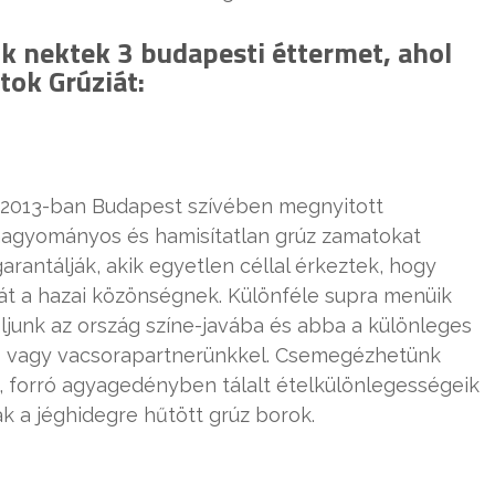
 nektek 3 budapesti éttermet, ahol
ok Grúziát:
 a 2013-ban Budapest szívében megnyitott
 hagyományos és hamisítatlan grúz zamatokat
rantálják, akik egyetlen céllal érkeztek, hogy
t a hazai közönségnek. Különféle supra menüik
junk az ország színe-javába és abba a különleges
- vagy vacsorapartnerünkkel. Csemegézhetünk
, forró agyagedényben tálalt ételkülönlegességeik
k a jéghidegre hűtött grúz borok.