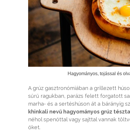
Hagyományos, tojással és olvad
A grúz gasztronómiában a grillezett húso
sűrű ragukban, parázs felett forgatott sa
marha- és a sertéshúson át a bárányig s
khinkali nevű hagyományos grúz tészt
néhol spenóttal vagy sajttal vannak tölt
őket.