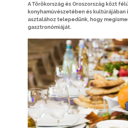
A Törökország és Oroszország közt fé
konyhaművészetében és kultúrájában i
asztalához telepedünk, hogy megismer
gasztronómiáját.