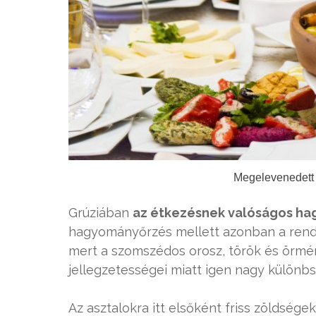
Megelevenedett 
Grúziában
az étkezésnek valóságos ha
hagyományőrzés mellett azonban a rendkí
mert a szomszédos orosz, török és örmén
jellegzetességei miatt igen nagy különb
Az asztalokra itt elsőként friss zöldség