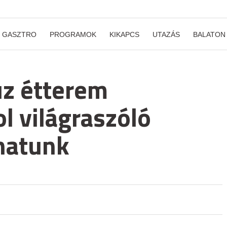
GASZTRO
PROGRAMOK
KIKAPCS
UTAZÁS
BALATON
úz étterem
l világraszóló
hatunk