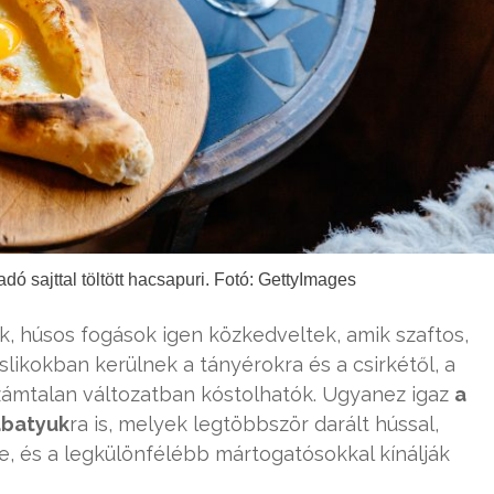
ó sajttal töltött hacsapuri. Fotó: GettyImages
k, húsos fogások igen közkedveltek, amik szaftos,
slikokban kerülnek a tányérokra és a csirkétől, a
zámtalan változatban kóstolhatók. Ugyanez igaz
a
abatyuk
ra is, melyek legtöbbször darált hússal,
ve, és a legkülönfélébb mártogatósokkal kínálják