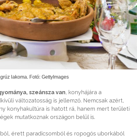
grúz lakoma. Fotó: GettyImages
gyománya, szeánsza van
, konyhájára a
vüli változatosság is jellemző. Nemcsak azért,
y konyhakultúra is hatott rá, hanem mert területi
ségek mutatkoznak országon belül is.
ekből, érett paradicsomból és ropogós uborkából