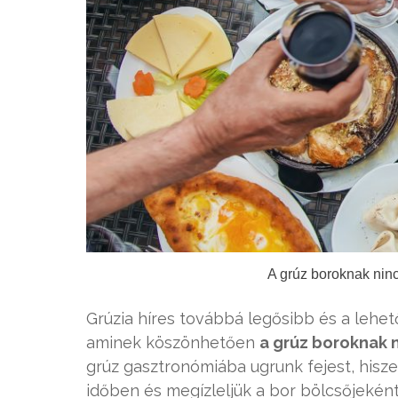
A grúz boroknak ninc
Grúzia híres továbbá legősibb és a lehet
aminek köszönhetően
a grúz boroknak n
grúz gasztronómiába ugrunk fejest, hisze
időben és megízleljük a bor bölcsőjekén