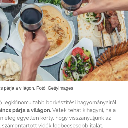
s párja a világon. Fotó: GettyImages
ő legkifinomultabb borkészítési hagyományairól,
incs párja a világon.
Vétek tehát kihagyni, ha a
n elég egyetlen korty, hogy visszanyúljunk az
t számontartott vidék legbecsesebb italát.