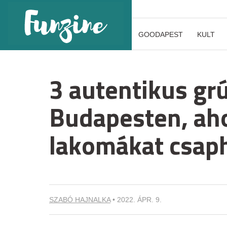
GOODAPEST
KULT
3 autentikus gr
Budapesten, aho
lakomákat csap
SZABÓ HAJNALKA
•
2022. ÁPR. 9.