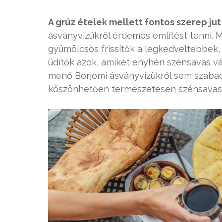
A grúz ételek mellett fontos szerep jut 
ásványvizükről érdemes említést tenni. 
gyümölcsös frissítők a legkedveltebbek, 
üdítők azok, amiket enyhén szénsavas v
menő Borjomi ásványvízükről sem szabad
köszönhetően természetesen szénsavas é