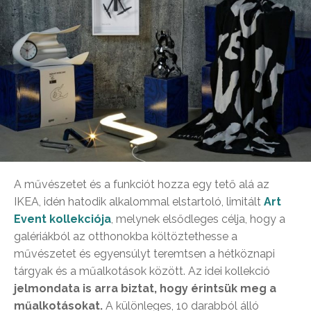
A művészetet és a funkciót hozza egy tető alá az
IKEA, idén hatodik alkalommal elstartoló, limitált
Art
Event
kollekciója
, melynek elsődleges célja, hogy a
galériákból az otthonokba költöztethesse a
művészetet és egyensúlyt teremtsen a hétköznapi
tárgyak és a műalkotások között. Az idei kollekció
jelmondata is arra biztat, hogy érintsük meg a
műalkotásokat.
A különleges, 10 darabból álló