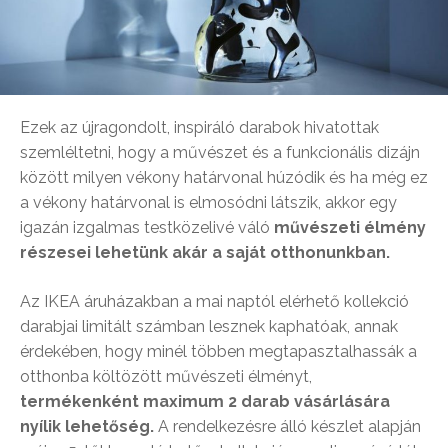
Ezek az újragondolt, inspiráló darabok hivatottak
szemléltetni, hogy a művészet és a funkcionális dizájn
között milyen vékony határvonal húzódik és ha még ez
a vékony határvonal is elmosódni látszik, akkor egy
igazán izgalmas testközelivé váló
művészeti élmény
részesei lehetünk akár a saját otthonunkban.
Az IKEA áruházakban a mai naptól elérhető kollekció
darabjai limitált számban lesznek kaphatóak, annak
érdekében, hogy minél többen megtapasztalhassák a
otthonba költözött művészeti élményt,
termékenként maximum 2 darab vásárlására
nyílik lehetőség.
A rendelkezésre álló készlet alapján