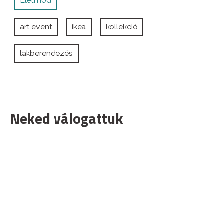
Életmód
art event
ikea
kollekció
lakberendezés
Neked válogattuk