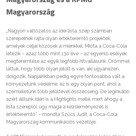
Magyarország
„Nagyon változatos az idei lista, szép számban
szerepelnek rajta olyan értékteremtő projektek,
amelyek céljai közösek a miénkkel. Mióta a Coca-Cola
létezik – azaz több mint 130 éve – az egyenlő esélyek
megteremtése az egyik legfőbb hitvallásunk. Örömmel
láttuk, hogy több olyan jelölt is van, aki ugyanezen
dolgozik. Napjainkban pedig egyre fontosabbá vált a
környezetünk védelme; ez is egy olyan pont, ahol a
szemléletünk több jelöltével összecseng. De leginkább
azért álltunk idén is a Highlights mellé, mert ahogy a
lista szereplői, úgy maga a kezdeményezés is
értékteremtő” – mondta Szűcs Judit, a Coca-Cola
Magyarország kommunikációs vezetője.