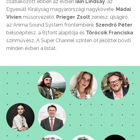
csatlakozott ebben az évben
Iain Lindsay
, az
Egyesült Királyság magyarországi nagykövete,
Mádai
Vivien
műsorvezető,
Prieger Zsolt
zenész, újságíró,
az Anima Sound System frontembere,
Szendrő Péter
belsőépítész, a 81font alapítója és
Törőcsik Franciska
színművész. A Super Channel szintén öt jelölttel bővíti
minden évben a listát.