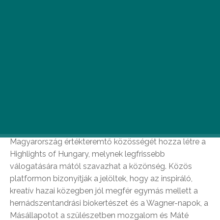
Megkerülhetetlenül zseniális magyar projektek
indultak az elmúlt évben.
Magyarország értékteremtő közösségét hozza létre a
Highlights of Hungary, melynek legfrissebb
válogatására mától szavazhat a közönség. Közös
platformon bizonyítják a jelöltek, hogy az inspiráló,
kreatív hazai közegben jól megfér egymás mellett a
hernádszentandrási biokertészet és a Wagner-napok, a
Másállapotot a szülészetben mozgalom és Máté