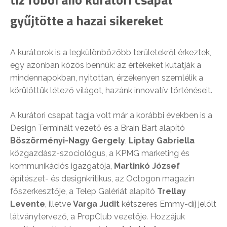
gyűjtötte a hazai sikereket
A kurátorok is a legkülönbözőbb területekről érkeztek,
egy azonban közös bennük: az értékeket kutatják a
mindennapokban, nyitottan, érzékenyen szemlélik a
körülöttük létező világot, hazánk innovatív történéseit.
A kurátori csapat tagja volt már a korábbi években is a
Design Terminált vezető és a Brain Bart alapító
Böszörményi-Nagy Gergely
,
Liptay Gabriella
közgazdász-szociológus, a KPMG marketing és
kommunikációs igazgatója,
Martinkó József
építészet- és designkritikus, az Octogon magazin
főszerkesztője, a Telep Galériát alapító
Trellay
Levente
, illetve
Varga Judit
kétszeres Emmy-díj jelölt
látványtervező, a PropClub vezetője. Hozzájuk