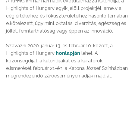
A KPMG immár harmadik éve jutalmazza különdíjjal a
Highlights of Hungary egyik jelölt projektjét, amely a
cég értékeihez és fókuszterületeihez hasonló témában
elkötelezett, úgy mint oktatás, diverzitás, egészség és
jóllét, fenntarthatóság vagy éppen az innováció.
Szavazni 2020. január 13. és február 10. között, a
Highlights of Hungary
honlapján
lehet. A
közönségdíjat, a különdíjakat és a kurátorok
elismerését február 21-én, a Katona József Színházban
megrendezendő záróeseményen adják majd át.