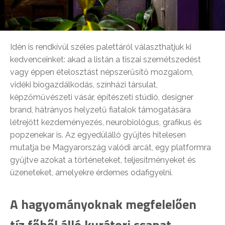
Idén is rendkívül széles palettáról választhatjuk ki
kedvenceinket: akad a listán a tiszai szemétszedést
vagy éppen ételosztást népszerűsítő mozgalom,
vidéki biogazdálkodás, színházi társulat,
képzőművészeti vásár, építészeti stúdió, designer
brand, hátrányos helyzetű fiatalok támogatására
létrejött kezdeményezés, neurobiológus, grafikus és
popzenekar is. Az egyedülálló gyűjtés hitelesen
mutatja be Magyarország valódi arcát, egy platformra
gyűjtve azokat a történeteket, teljesítményeket és
üzeneteket, amelyekre érdemes odafigyelni.
A hagyományoknak megfelelően
tíz főből álló kurátori csapat