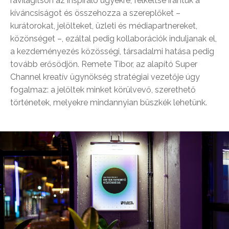
rávilágítson az inspiráló ügyekre, felkeltse irántuk a
kíváncsiságot és összehozza a szereplőket –
kurátorokat, jelölteket, üzleti és médiapartnereket,
közönséget –, ezáltal pedig kollaborációk induljanak el,
a kezdeményezés közösségi, társadalmi hatása pedig
tovább erősödjön. Remete Tibor, az alapító Super
Channel kreatív ügynökség stratégiai vezetője úgy
fogalmaz: a jelöltek minket körülvevő, szerethető
történetek, melyekre mindannyian büszkék lehetünk.