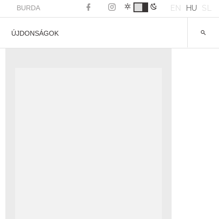
EN
HU
SL
BURDA
ÚJDONSÁGOK