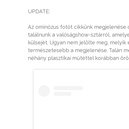
UPDATE:
Az ominózus fotót cikkünk megjelenése ót
találnunk a valóságshow-sztárról, amelye
külsejét. Ugyan nem jelölte meg, melyik 
természetesebb a megjelenése. Talán még
néhány plasztikai műtéttel korábban örö