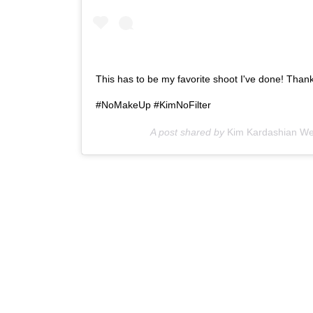
This has to be my favorite shoot I've done! Th
#NoMakeUp #KimNoFilter
A post shared by
Kim Kardashian We