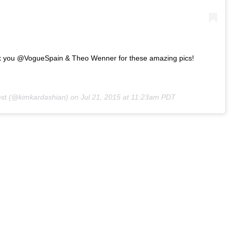
ank you @VogueSpain & Theo Wenner for these amazing pics!
st
(@kimkardashian) on
Jul 21, 2015 at 11:23am PDT