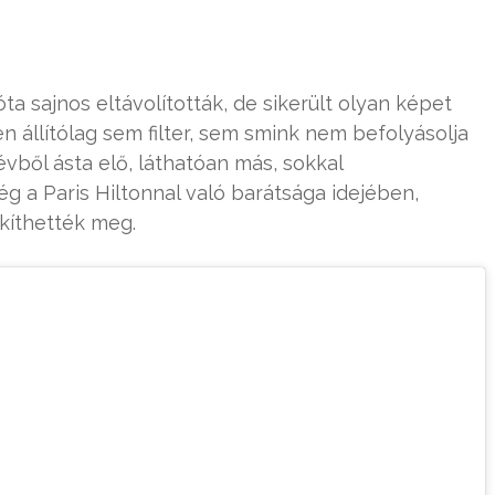
a sajnos eltávolították, de sikerült olyan képet
n állítólag sem filter, sem smink nem befolyásolja
évből ásta elő, láthatóan más, sokkal
 a Paris Hiltonnal való barátsága idejében,
kíthették meg.