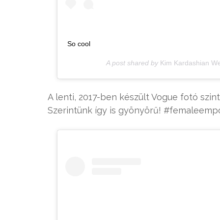
So cool
A post shared by
Kim Kardashian We
A lenti, 2017-ben készült Vogue fotó szin
Szerintünk így is gyönyörű! #femaleem