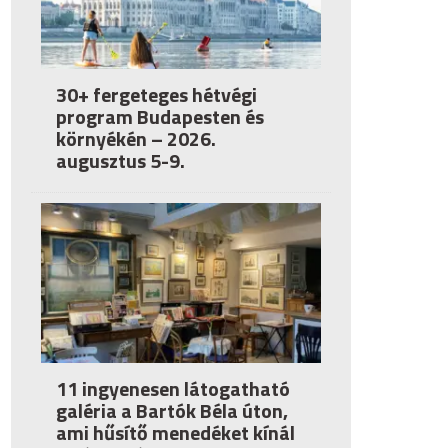
30+ fergeteges hétvégi
program Budapesten és
környékén – 2026.
augusztus 5-9.
11 ingyenesen látogatható
galéria a Bartók Béla úton,
ami hűsítő menedéket kínál