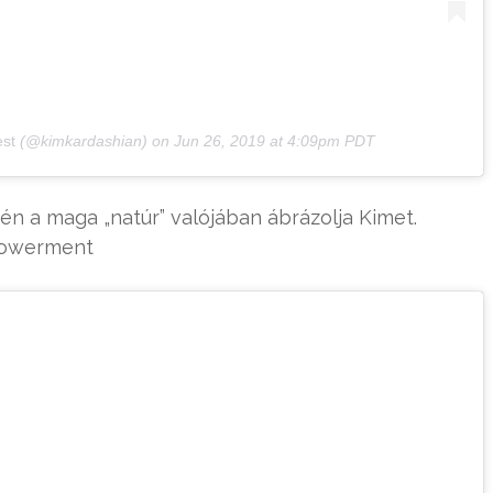
st
(@kimkardashian) on
Jun 26, 2019 at 4:09pm PDT
tén a maga „natúr” valójában ábrázolja Kimet.
powerment