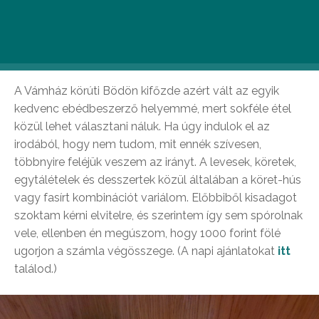
lehetőségek az alábbiak.
#1 Bödön
A Vámház körúti Bödön kifőzde azért vált az egyik
kedvenc ebédbeszerző helyemmé, mert sokféle étel
közül lehet választani náluk. Ha úgy indulok el az
irodából, hogy nem tudom, mit ennék szívesen,
többnyire feléjük veszem az irányt. A levesek, köretek,
egytálételek és desszertek közül általában a köret-hús
vagy fasírt kombinációt variálom. Előbbiből kisadagot
szoktam kérni elvitelre, és szerintem így sem spórolnak
vele, ellenben én megúszom, hogy 1000 forint fölé
ugorjon a számla végösszege. (A napi ajánlatokat
itt
találod.)