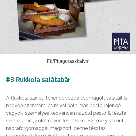
Fb/Pitagoraszkalvin
#3 Rukkola salátabár
A Rukkola színes, fehér dobozba csomagolt salátáit is
nagyon szeretem, és mivel hatalmas pesto rajongó
vagyok, személyes kedvencem a zöld pesto & tészta
verzió, amit „Zöld” néven lehet kérni. Személy szerint a
napraforgómaggal megszórt, penne tésztás,
spenótlevelekre pakolt salátával mindig jóllakom, az