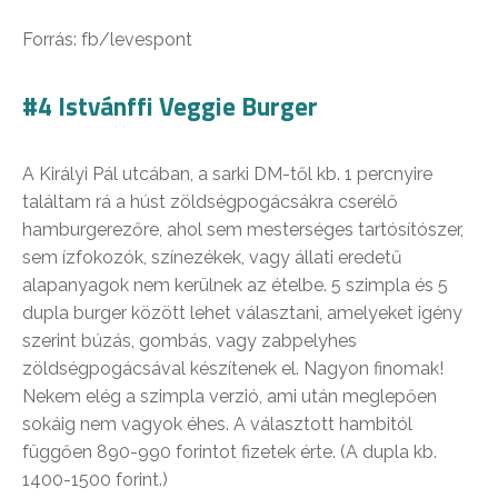
Forrás: fb/levespont
#4 Istvánffi Veggie Burger
A Királyi Pál utcában, a sarki DM-től kb. 1 percnyire
találtam rá a húst zöldségpogácsákra cserélő
hamburgerezőre, ahol sem mesterséges tartósítószer,
sem ízfokozók, színezékek, vagy állati eredetű
alapanyagok nem kerülnek az ételbe. 5 szimpla és 5
dupla burger között lehet választani, amelyeket igény
szerint búzás, gombás, vagy zabpelyhes
zöldségpogácsával készítenek el. Nagyon finomak!
Nekem elég a szimpla verzió, ami után meglepően
sokáig nem vagyok éhes. A választott hambitól
függően 890-990 forintot fizetek érte. (A dupla kb.
1400-1500 forint.)