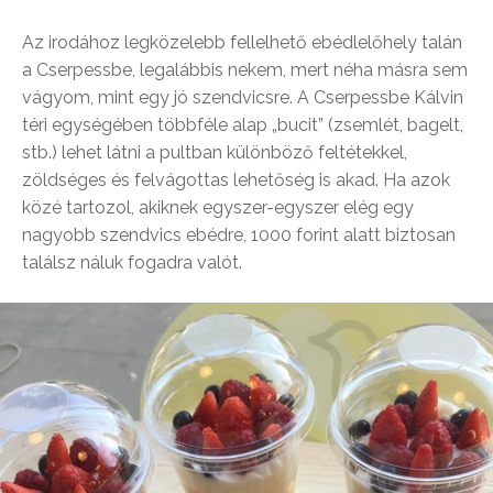
Az irodához legközelebb fellelhető ebédlelőhely talán
a Cserpessbe, legalábbis nekem, mert néha másra sem
vágyom, mint egy jó szendvicsre. A Cserpessbe Kálvin
téri egységében többféle alap „bucit” (zsemlét, bagelt,
stb.) lehet látni a pultban különböző feltétekkel,
zöldséges és felvágottas lehetőség is akad. Ha azok
közé tartozol, akiknek egyszer-egyszer elég egy
nagyobb szendvics ebédre, 1000 forint alatt biztosan
találsz náluk fogadra valót.