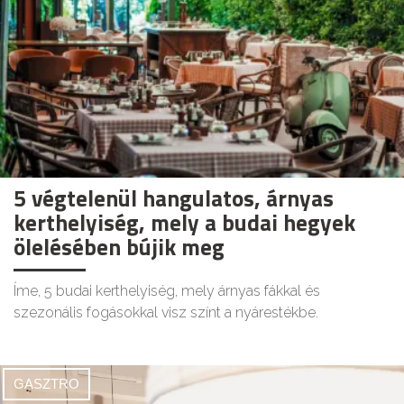
5 végtelenül hangulatos, árnyas
kerthelyiség, mely a budai hegyek
ölelésében bújik meg
Íme, 5 budai kerthelyiség, mely árnyas fákkal és
szezonális fogásokkal visz színt a nyárestékbe.
GASZTRO