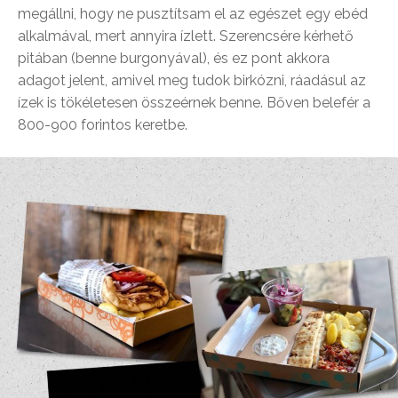
megállni, hogy ne pusztítsam el az egészet egy ebéd
alkalmával, mert annyira ízlett. Szerencsére kérhető
pitában (benne burgonyával), és ez pont akkora
adagot jelent, amivel meg tudok birkózni, ráadásul az
ízek is tökéletesen összeérnek benne. Bőven belefér a
800-900 forintos keretbe.