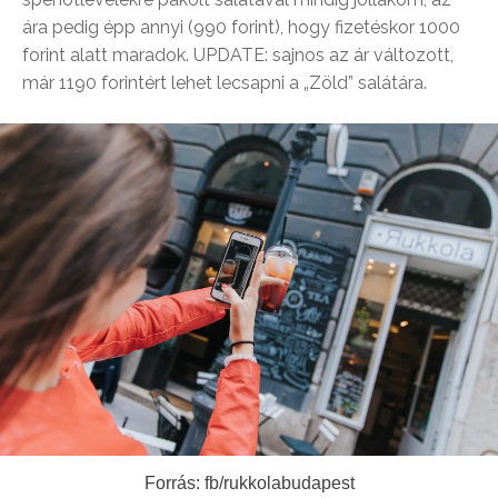
ára pedig épp annyi (990 forint), hogy fizetéskor 1000
forint alatt maradok. UPDATE: sajnos az ár változott,
már 1190 forintért lehet lecsapni a „Zöld” salátára.
Forrás: fb/rukkolabudapest