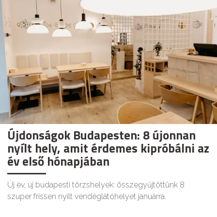
Újdonságok Budapesten: 8 újonnan
nyílt hely, amit érdemes kipróbálni az
év első hónapjában
Új év, új budapesti törzshelyek: összegyűjtöttünk 8
szuper frissen nyílt vendéglátóhelyet januárra.