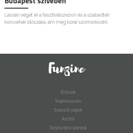
Budapest szívében
Lassan véget ér a fesztiválszezon és a szabadtéri
koncertek időszaka, ám még korai szomorkodni.
Rólunk
Impresszum
Szerzői jogok
Archív
Terjesztési pontok