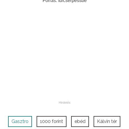
Forrás: fb/cserpessbe
Gasztro
1000 forint
ebéd
Kálvin tér