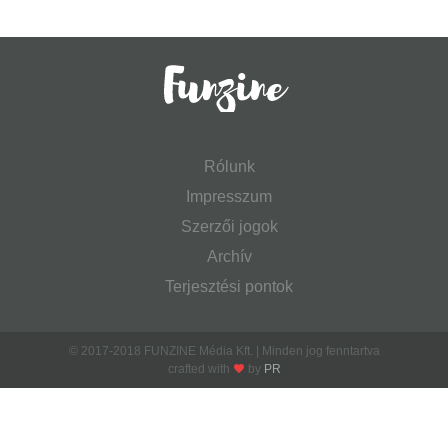
Rólunk
Impresszum
Szerzői jogok
Archív
Terjesztési pontok
© 2017-2018 FUNZINE Média Kft. | Minden jog fenntartva
crafted with
by
PR