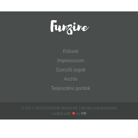
Rólunk
Impresszum
Szerzői jogok
Archív
Terjesztési pontok
© 2017-2018 FUNZINE Média Kft. | Minden jog fenntartva
crafted with
by
PR