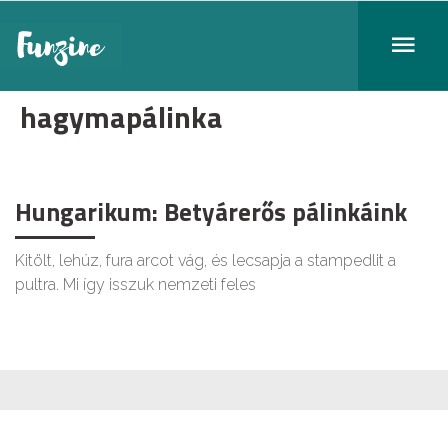
hagymapálinka
Hungarikum: Betyárerős pálinkáink
Kitölt, lehúz, fura arcot vág, és lecsapja a stampedlit a
pultra. Mi így isszuk nemzeti feles