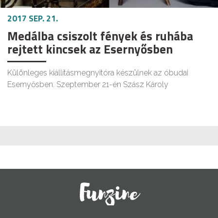
2017 SEP. 21.
Medálba csiszolt fények és ruhába
rejtett kincsek az Esernyősben
Különleges kiállításmegnyitóra készülnek az óbudai
Esernyősben. Szeptember 21-én Szász Károly