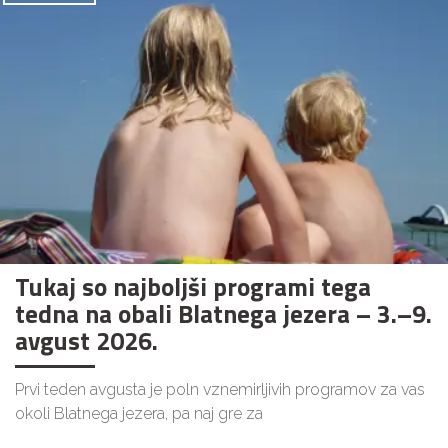
Tukaj so najboljši programi tega
tedna na obali Blatnega jezera – 3.–9.
avgust 2026.
Prvi teden avgusta je poln vznemirljivih programov za vas
okoli Blatnega jezera, pa naj gre za