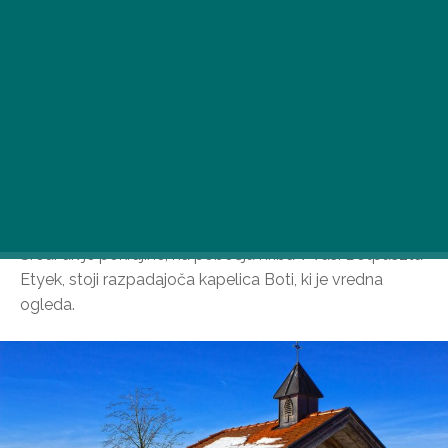
Sredi divje pokrajine, na pobočju hriba v vasi Botpuszta
Etyek, stoji razpadajoča kapelica Boti, ki je vredna
ogleda.