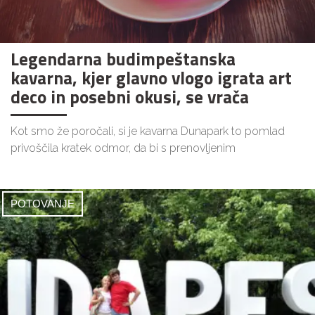
Legendarna budimpeštanska
kavarna, kjer glavno vlogo igrata art
deco in posebni okusi, se vrača
Kot smo že poročali, si je kavarna Dunapark to pomlad
privoščila kratek odmor, da bi s prenovljenim
POTOVANJE