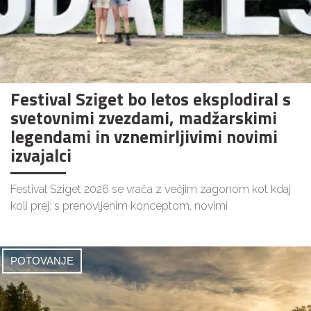
Festival Sziget bo letos eksplodiral s
svetovnimi zvezdami, madžarskimi
legendami in vznemirljivimi novimi
izvajalci
Festival Sziget 2026 se vrača z večjim zagonom kot kdaj
koli prej: s prenovljenim konceptom, novimi
POTOVANJE