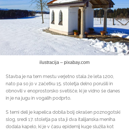
ilustracija – pixabay.com
Stavba je na tem mestu verjetno stala že leta 1200,
nato pa so jo v začetku 15. stoletja delno porušili in
obnovili v enoprostorsko svetišče, ki je vidno še danes
in je na jugu in vogalih podprto.
S temi deli je kapelica dobila bolj okrašen poznogotski
slog, sredi 17. stoletja pa sta ji dva italijanska meniha
dodala kapelo, ki je v času epidemij kuge služila kot