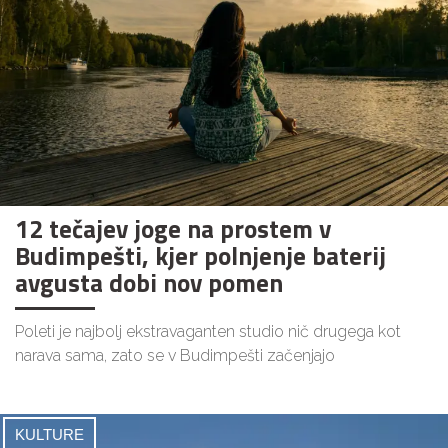
12 tečajev joge na prostem v
Budimpešti, kjer polnjenje baterij
avgusta dobi nov pomen
Poleti je najbolj ekstravaganten studio nič drugega kot
narava sama, zato se v Budimpešti začenjajo
KULTURE