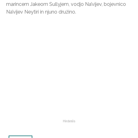
marincem Jakeom Sullyjem, vodjo Na’vijev, bojevnico
Na’vijev Neytiri in njuno družino.