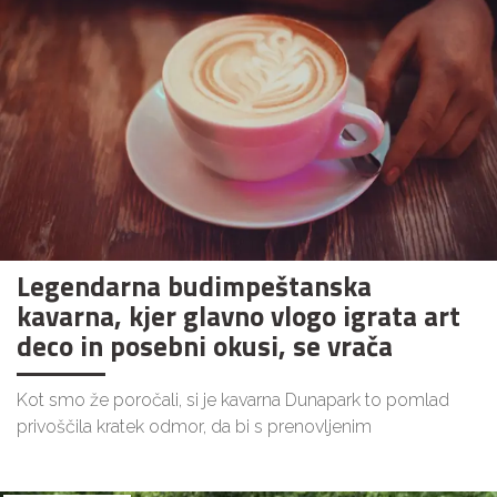
Legendarna budimpeštanska
kavarna, kjer glavno vlogo igrata art
deco in posebni okusi, se vrača
Kot smo že poročali, si je kavarna Dunapark to pomlad
privoščila kratek odmor, da bi s prenovljenim