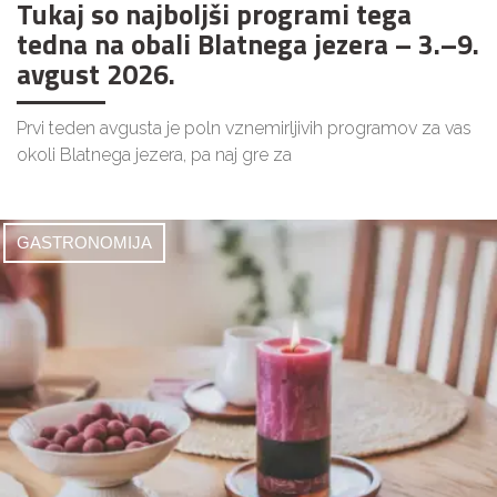
Tukaj so najboljši programi tega
tedna na obali Blatnega jezera – 3.–9.
avgust 2026.
Prvi teden avgusta je poln vznemirljivih programov za vas
okoli Blatnega jezera, pa naj gre za
GASTRONOMIJA