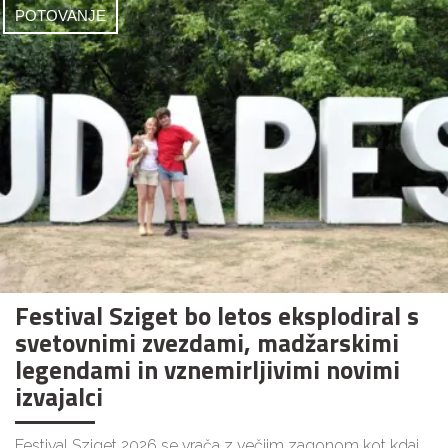
POTOVANJE
Festival Sziget bo letos eksplodiral s
svetovnimi zvezdami, madžarskimi
legendami in vznemirljivimi novimi
izvajalci
Festival Sziget 2026 se vrača z večjim zagonom kot kdaj