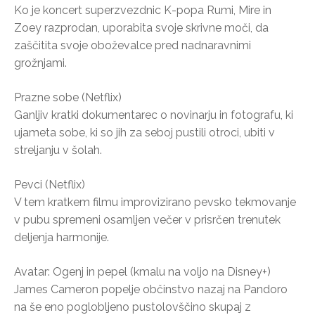
Ko je koncert superzvezdnic K-popa Rumi, Mire in
Zoey razprodan, uporabita svoje skrivne moči, da
zaščitita svoje oboževalce pred nadnaravnimi
grožnjami.
Prazne sobe (Netflix)
Ganljiv kratki dokumentarec o novinarju in fotografu, ki
ujameta sobe, ki so jih za seboj pustili otroci, ubiti v
streljanju v šolah.
Pevci (Netflix)
V tem kratkem filmu improvizirano pevsko tekmovanje
v pubu spremeni osamljen večer v prisrčen trenutek
deljenja harmonije.
Avatar: Ogenj in pepel (kmalu na voljo na Disney+)
James Cameron popelje občinstvo nazaj na Pandoro
na še eno poglobljeno pustolovščino skupaj z