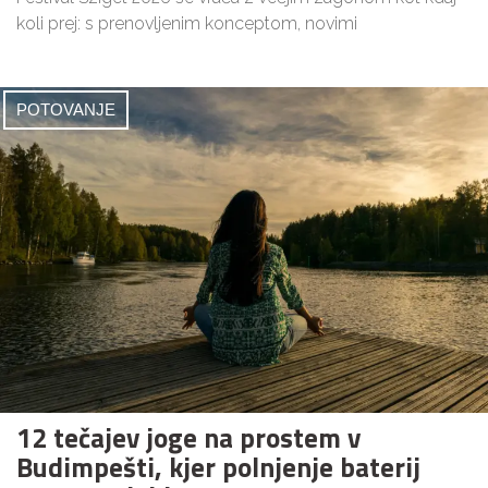
koli prej: s prenovljenim konceptom, novimi
POTOVANJE
12 tečajev joge na prostem v
Budimpešti, kjer polnjenje baterij