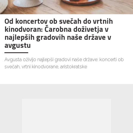
Od koncertov ob svečah do vrtnih
kinodvoran: Čarobna doživetja v
najlepših gradovih naše države v
avgustu
Avgusta oživijo najlepši gradovi naše države: koncerti ob
svečah, vrtni kinodvorane, aristokratske