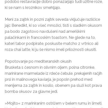
podobo restavracije dobro ponazarjajo tudi užitne rože,
ki se nam s krožnikov smehljajo.
Meni za zajtrk in pozni zajtrk seveda vključuje različice
jajc Benedikt, ki so všeč množici, tisti s sladkim okusom
pa bodo zagotovo navdušeni nad ameriškimi
palačinkami in francoskim toastom. Ne glede na to,
kateri tabor podpirate, poskusite matcho z vrtnico ali
roza chai latte, ki ju še nismo imeli priložnosti okusiti.
Popotovanje po mediteranskih okusih
Brusketa s česnom in olivnim oljem, polna citronke,
marinirane marmelade iz rdeče čebule, prekajenih račjih
prsi in malinovega kaviarja, je popoln prehod med
menijema za zajtrk in kosilo, obenem pa služi kot prava
bomba okusov za glavne jedi.
»Mojito« z mariniranim ostrižem v belem rumu in limeti,