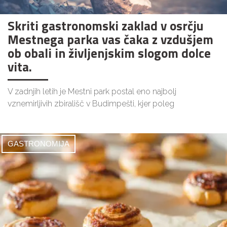
Skriti gastronomski zaklad v osrčju
Mestnega parka vas čaka z vzdušjem
ob obali in življenjskim slogom dolce
vita.
V zadnjih letih je Mestni park postal eno najbolj
vznemirljivih zbirališč v Budimpešti, kjer poleg
GASTRONOMIJA