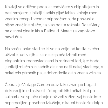
Koktajl se odlično poda k sendvičem s chipotlejem in
pastramijem: ljubitelji sladkih pijač lahko izbirajo med
znanimi recepti, vendar priporočamo, da poskusite
hišne značilne pijače, saj vas bosta rožnata RoseMary
na osnovi gina in kisla Batida di Maracuja zagotovo
navdušila.
Na srečo lahko sladice, ki so na voljo od kosila zvečer,
uživate tudi v njih – zato se splača izbrati med
elegantnimi monosladicami in rezinami tort, kjer bodo
ljubitelji mlečnih in sadnih okusov našli nekaj sladkega, v
nekaterih primerih pa je dobrodošla celo znana vrtnica.
Čeprav je Vintage Garden prav tako znan po bogati
dekoraciji in edinstvenih fotografskih točkah kot po
kulinariki, se splača oboje doživeti v živo, saj boste imeli
neprimerljivo, posebno izkušnjo, o kateri boste še dolgo