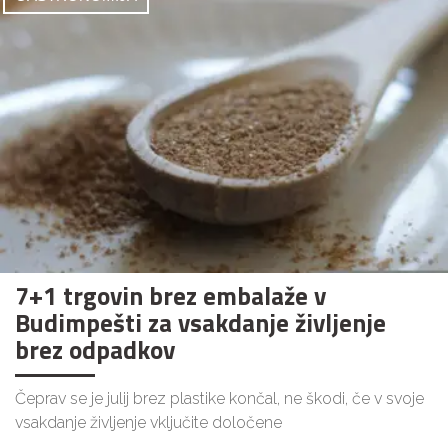
7+1 trgovin brez embalaže v
Budimpešti za vsakdanje življenje
brez odpadkov
Čeprav se je julij brez plastike končal, ne škodi, če v svoje
vsakdanje življenje vključite določene