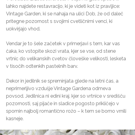
lahko najdete restavracijo, ki je videti kot iz pravljice:
Vintage Garden, ki se nahaja na ulici Dob, že od daleč
pritegne pozornost s svojimi cvetličnimi venci, ki
uokvirjajo vhod.
Vendar je to šele začetek v primerjavi s tem, kar vas
čaka, ko vstopite skozi vrata, kjer se vse, od stene
vrtnic do velikanskih cvetov človeške velikosti, lesketa
v tisočih odtenkih pastelnih barv.
Dekor in jedilnik se spreminjata glede na letni čas, a
neprimerljivo vzdušje Vintage Gardena odmeva
povsod. Jedilnica ni edini kraj, kjer so vrtnice v središču
pozornosti, saj pijače in sladice pogosto prikličejo v
spomin najbolj romantično rožo – k tem se bomo vrnili
kasneje.