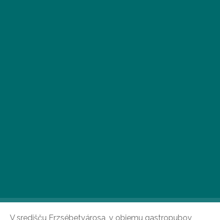
V 7. okrožju je kraj, kjer se lahko v trenutku znajdete med
rožnatimi oblaki z živahnih ulic. Zahvaljujoč čudoviti
notranji opremi in nebeškim jedem Vintage Garden smo
se med obiskom resnično počutili kot Alica v čudežni
deželi.
V središču Erzsébetvárosa, v objemu gastropubov,