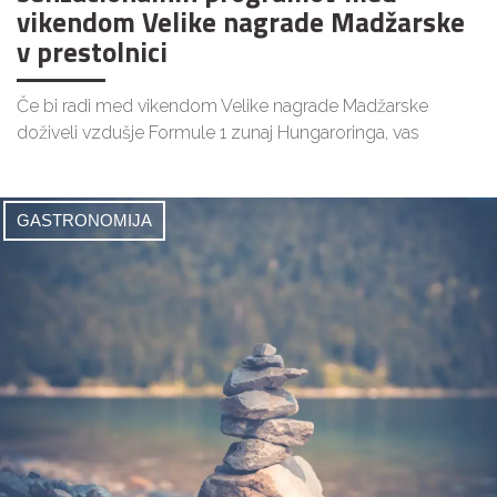
vikendom Velike nagrade Madžarske
v prestolnici
Če bi radi med vikendom Velike nagrade Madžarske
doživeli vzdušje Formule 1 zunaj Hungaroringa, vas
GASTRONOMIJA