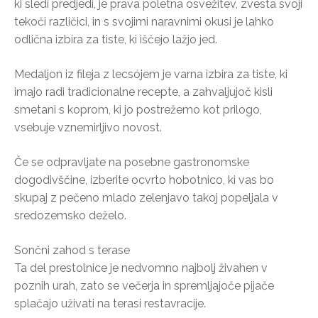
ki sledi predjedi, je prava poletna osvežitev, zvesta svoji
tekoči različici, in s svojimi naravnimi okusi je lahko
odlična izbira za tiste, ki iščejo lažjo jed.
Medaljon iz fileja z lecsójem je varna izbira za tiste, ki
imajo radi tradicionalne recepte, a zahvaljujoč kisli
smetani s koprom, ki jo postrežemo kot prilogo,
vsebuje vznemirljivo novost.
Če se odpravljate na posebne gastronomske
dogodivščine, izberite ocvrto hobotnico, ki vas bo
skupaj z pečeno mlado zelenjavo takoj popeljala v
sredozemsko deželo.
Sončni zahod s terase
Ta del prestolnice je nedvomno najbolj živahen v
poznih urah, zato se večerja in spremljajoče pijače
splačajo uživati na terasi restavracije.