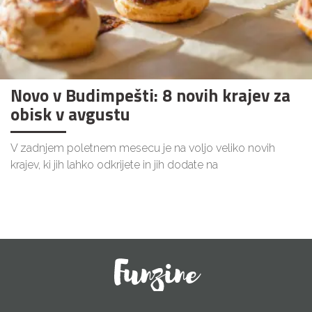
Novo v Budimpešti: 8 novih krajev za
obisk v avgustu
V zadnjem poletnem mesecu je na voljo veliko novih
krajev, ki jih lahko odkrijete in jih dodate na