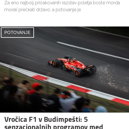
Za eno najbolj pričakovanih razstav poletja boste morda
morali prečkati državo, a potovanje je
POTOVANJE
Vročica F1 v Budimpešti: 5
senzacionalnih programov med