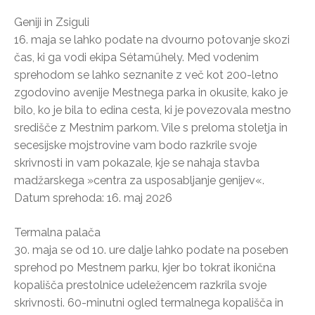
Geniji in Zsiguli
16. maja se lahko podate na dvourno potovanje skozi
čas, ki ga vodi ekipa Sétaműhely. Med vodenim
sprehodom se lahko seznanite z več kot 200-letno
zgodovino avenije Mestnega parka in okusite, kako je
bilo, ko je bila to edina cesta, ki je povezovala mestno
središče z Mestnim parkom. Vile s preloma stoletja in
secesijske mojstrovine vam bodo razkrile svoje
skrivnosti in vam pokazale, kje se nahaja stavba
madžarskega »centra za usposabljanje genijev«.
Datum sprehoda: 16. maj 2026
Termalna palača
30. maja se od 10. ure dalje lahko podate na poseben
sprehod po Mestnem parku, kjer bo tokrat ikonična
kopališča prestolnice udeležencem razkrila svoje
skrivnosti. 60-minutni ogled termalnega kopališča in