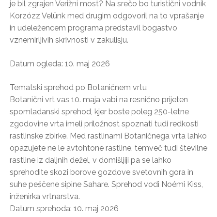
je bil zgrajen Verižni most? Na srečo bo turistični vodnik
Korzózz Velünk med drugim odgovoril na to vprašanje
in udeležencem programa predstavil bogastvo
vznemirljivih skrivnosti v zakulisju.
Datum ogleda: 10. maj 2026
Tematski sprehod po Botaničnem vrtu
Botanični vrt vas 10. maja vabi na resnično prijeten
spomladanski sprehod, kjer boste poleg 250-letne
zgodovine vrta imeli priložnost spoznati tudi redkosti
rastlinske zbirke. Med rastlinami Botaničnega vrta lahko
opazujete ne le avtohtone rastline, temveč tudi številne
rastline iz daljnih dežel, v domišljiji pa se lahko
sprehodite skozi borove gozdove svetovnih gora in
suhe peščene sipine Sahare. Sprehod vodi Noémi Kiss,
inženirka vrtnarstva.
Datum sprehoda: 10. maj 2026