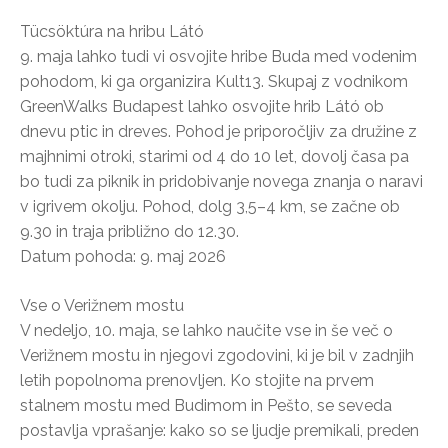
Tücsöktúra na hribu Látó
9. maja lahko tudi vi osvojite hribe Buda med vodenim
pohodom, ki ga organizira Kult13. Skupaj z vodnikom
GreenWalks Budapest lahko osvojite hrib Látó ob
dnevu ptic in dreves. Pohod je priporočljiv za družine z
majhnimi otroki, starimi od 4 do 10 let, dovolj časa pa
bo tudi za piknik in pridobivanje novega znanja o naravi
v igrivem okolju. Pohod, dolg 3,5–4 km, se začne ob
9.30 in traja približno do 12.30.
Datum pohoda: 9. maj 2026
Vse o Verižnem mostu
V nedeljo, 10. maja, se lahko naučite vse in še več o
Verižnem mostu in njegovi zgodovini, ki je bil v zadnjih
letih popolnoma prenovljen. Ko stojite na prvem
stalnem mostu med Budimom in Pešto, se seveda
postavlja vprašanje: kako so se ljudje premikali, preden