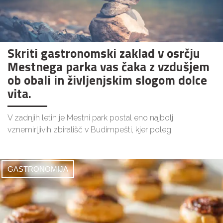
Skriti gastronomski zaklad v osrčju
Mestnega parka vas čaka z vzdušjem
ob obali in življenjskim slogom dolce
vita.
V zadnjih letih je Mestni park postal eno najbolj
vznemirljivih zbirališč v Budimpešti, kjer poleg
GASTRONOMIJA