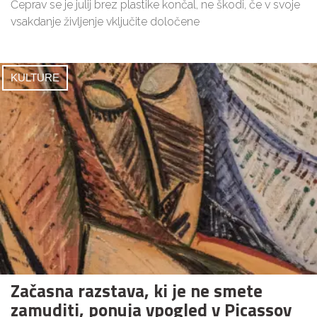
Čeprav se je julij brez plastike končal, ne škodi, če v svoje
vsakdanje življenje vključite določene
KULTURE
Začasna razstava, ki je ne smete
zamuditi, ponuja vpogled v Picassov