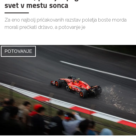
svet v mestu sonca
Za eno najbolj pričakovanih razstav poletja boste morda
morali prečkati državo, a potovanje je
POTOVANJE