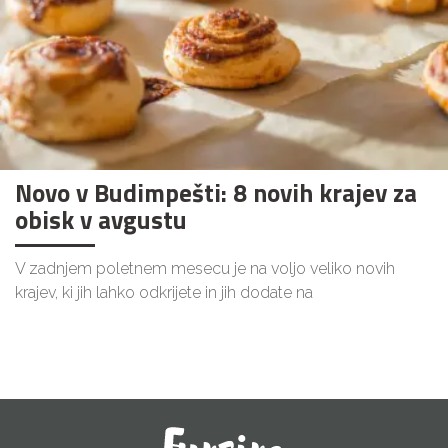
Novo v Budimpešti: 8 novih krajev za
obisk v avgustu
V zadnjem poletnem mesecu je na voljo veliko novih
krajev, ki jih lahko odkrijete in jih dodate na