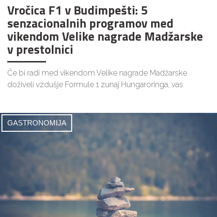
Vročica F1 v Budimpešti: 5
senzacionalnih programov med
vikendom Velike nagrade Madžarske
v prestolnici
Če bi radi med vikendom Velike nagrade Madžarske
doživeli vzdušje Formule 1 zunaj Hungaroringa, vas
GASTRONOMIJA