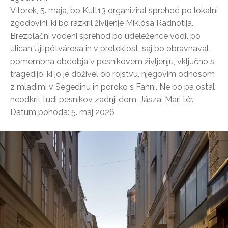
V torek, 5. maja, bo Kult13 organiziral sprehod po lokalni
zgodovini, ki bo razkril življenje Miklósa Radnótija.
Brezplačni vodeni sprehod bo udeležence vodil po
ulicah Újlipótvárosa in v preteklost, saj bo obravnaval
pomembna obdobja v pesnikovem življenju, vključno s
tragedijo, ki jo je doživel ob rojstvu, njegovim odnosom
z mladimi v Segedinu in poroko s Fanni. Ne bo pa ostal
neodkrit tudi pesnikov zadnji dom, Jászai Mari tér.
Datum pohoda: 5. maj 2026