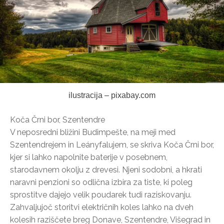
ilustracija – pixabay.com
Koča Črni bor, Szentendre
V neposredni bližini Budimpešte, na meji med
Szentendrejem in Leányfalujem, se skriva Koča Črni bor,
kjer si lahko napolnite baterije v posebnem,
starodavnem okolju z drevesi. Njeni sodobni, a hkrati
naravni penzioni so odlična izbira za tiste, ki poleg
sprostitve dajejo velik poudarek tudi raziskovanju.
Zahvaljujoč storitvi električnih koles lahko na dveh
kolesih raziščete breg Donave, Szentendre, Višegrad in