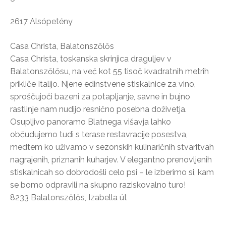
2617 Alsópetény
Casa Christa, Balatonszőlős
Casa Christa, toskanska skrinjica draguljev v
Balatonszőlősu, na več kot 55 tisoč kvadratnih metrih
prikliče Italijo. Njene edinstvene stiskalnice za vino,
sproščujoči bazeni za potapljanje, savne in bujno
rastlinje nam nudijo resnično posebna doživetja.
Osupljivo panoramo Blatnega višavja lahko
občudujemo tudi s terase restavracije posestva,
medtem ko uživamo v sezonskih kulinaričnih stvaritvah
nagrajenih, priznanih kuharjev. V elegantno prenovljenih
stiskalnicah so dobrodošli celo psi – le izberimo si, kam
se bomo odpravili na skupno raziskovalno turo!
8233 Balatonszőlős, Izabella út