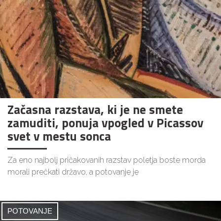
Začasna razstava, ki je ne smete
zamuditi, ponuja vpogled v Picassov
svet v mestu sonca
Za eno najbolj pričakovanih razstav poletja boste morda
morali prečkati državo, a potovanje je
POTOVANJE