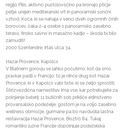
regijo Pilis, aktivno pustolovščino pa kronajo ptičje
petje, urejen mediteranski vrt in panoramski sončni
vzhod. Koča, ki se nahaja v senci dveh ogromnih črnih
borovcev, čaka 2-4 osebe s panoramsko zasebno
teraso, finsko savno in masažno kadjo – škoda bi bilo
zamuditi!
2000 Szentendre, Irtás utca 34.
Hazai Provence, Kapolcs
V Blatnem gorovju se lahko počutimo, kot da smo
pravkar padli v Francijo: to je nihče drug kot Hazai
Provence, ki v Kapolcs vabi tiste, ki se želijo sprostiti.
Štirizvezdična namestitev ima vse, kar potrebujete za
polnjenje baterij: 11 butičnih sob prikliče edinstveno
provansalsko podeželje, gostom je na voljo zasebno
wellness območje, gurmane pa bo navdušila lastna
restavracija Hazai Provence, Bisztró 84. Tukaj
romantiko južne Francije dopolnjuje podeželska