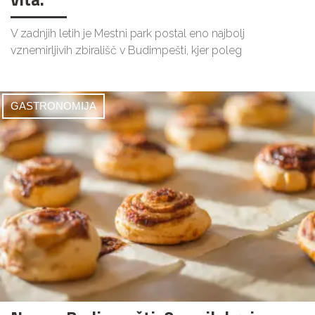
V zadnjih letih je Mestni park postal eno najbolj
vznemirljivih zbirališč v Budimpešti, kjer poleg
GASTRONOMIJA