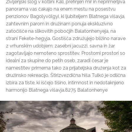
Življenjski slog v kotlini Káli, prefinjen mir in neprimerljiva
panorama vas čakajo na enem mestu na posestvu
penzionov Bagolyvölgyi, ki ljubiteljem Blatnega višavja,
zahtevnim parom in družinam ponuja ekskluzivno
zatočišče na slikovitih pobočjih Balatonhenyeja, na
strani Fekete-hegyja. Gostišča združujejo bližino narave
z vrhunskim udobjem: zasebni jacuzzi, savna in žar
zagotavljajo nemoteno sprostitev. Prostorni prostori so
idealni za skupine do petih oseb, zaradi česar je
namestitev primerna tako za prijateljska druženja kot za
družinsko rekreacijo. Štirizvezdična hiša Tulkó je odlična
izbira za tiste, ki iščejo tišino, intimnost in nedotaknjeno
harmonijo Blatnega višavja.8275 Balatonhenye