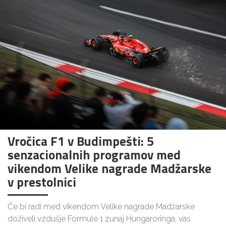
Vročica F1 v Budimpešti: 5
senzacionalnih programov med
vikendom Velike nagrade Madžarske
v prestolnici
Če bi radi med vikendom Velike nagrade Madžarske
doživeli vzdušje Formule 1 zunaj Hungaroringa, vas