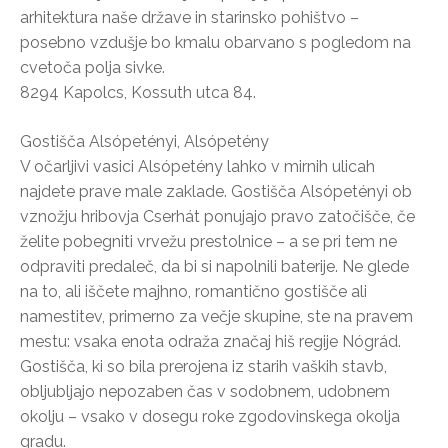
arhitektura naše države in starinsko pohištvo –
posebno vzdušje bo kmalu obarvano s pogledom na
cvetoča polja sivke.
8294 Kapolcs, Kossuth utca 84.
Gostišča Alsópetényi, Alsópetény
V očarljivi vasici Alsópetény lahko v mirnih ulicah
najdete prave male zaklade. Gostišča Alsópetényi ob
vznožju hribovja Cserhát ponujajo pravo zatočišče, če
želite pobegniti vrvežu prestolnice – a se pri tem ne
odpraviti predaleč, da bi si napolnili baterije. Ne glede
na to, ali iščete majhno, romantično gostišče ali
namestitev, primerno za večje skupine, ste na pravem
mestu: vsaka enota odraža značaj hiš regije Nógrád.
Gostišča, ki so bila prerojena iz starih vaških stavb,
obljubljajo nepozaben čas v sodobnem, udobnem
okolju – vsako v dosegu roke zgodovinskega okolja
gradu.