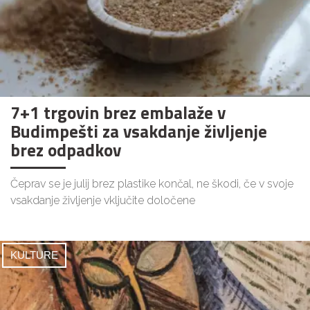
7+1 trgovin brez embalaže v
Budimpešti za vsakdanje življenje
brez odpadkov
Čeprav se je julij brez plastike končal, ne škodi, če v svoje
vsakdanje življenje vključite določene
KULTURE