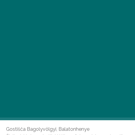
Morda obstaja le ena stvar, ki si jo lahko predstavljamo,
da bolj boža dušo kot bujna narava na sončen konec
tedna: in to je podeželska idila. Na srečo gresta oboje z
roko v roki v 5 spodnjih penzionih – ne glede na to,
katero namestitev izberete, lahko računate na
nemoteno tišino, neprimerljivo udobje in rustikalni sijaj.
Gostišča Bagolyvölgyi, Balatonhenye