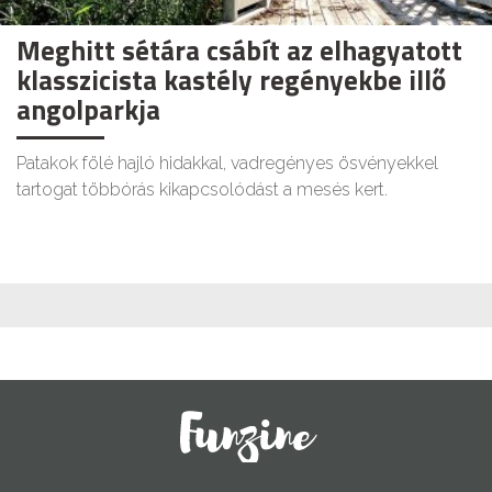
Meghitt sétára csábít az elhagyatott
klasszicista kastély regényekbe illő
angolparkja
Patakok fölé hajló hidakkal, vadregényes ösvényekkel
tartogat többórás kikapcsolódást a mesés kert.