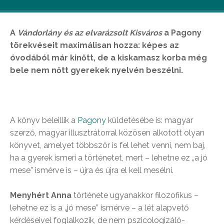
A
Vándorlány és az elvarázsolt Kisváros
a Pagony
törekvéseit maximálisan hozza: képes az
óvodából már kinőtt, de a kiskamasz korba még
bele nem nőtt gyerekek nyelvén beszélni.
A könyv beleillik a
Pagony
küldetésébe is: magyar
szerző, magyar illusztrátorral közösen alkotott olyan
könyvet, amelyet többször is fel lehet venni, nem baj,
ha a gyerek ismeri a történetet, mert – lehetne ez „a jó
mese” ismérve is – újra és újra el kell mesélni.
Menyhért Anna
története ugyanakkor filozofikus –
lehetne ez is a „jó mese” ismérve – a lét alapvető
kérdéseivel foglalkozik, de nem pszicologizáló-