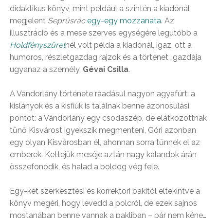
didaktikus könyv, mint például a szintén a kiadónál
megjelent
Seprűsrác
egy-egy mozzanata
. Az
illusztráció és a mese szerves egységére legutóbb a
Holdfényszüret
nél volt példa a kiadónál, igaz, ott a
humoros, részletgazdag rajzok és a történet „gazdája
ugyanaz a személy,
Gévai Csilla
.
A Vándorlány története ráadásul nagyon agyafúrt: a
kislányok és a kisfiúk is találnak benne azonosulási
pontot: a Vándorlány egy csodaszép, de elátkozottnak
tűnő Kisvárost igyekszik megmenteni, Góri azonban
egy olyan Kisvárosban él, ahonnan sorra tűnnek el az
emberek. Kettejük meséje aztán nagy kalandok árán
összefonódik, és halad a boldog vég felé.
Egy-két szerkesztési és korrektori bakitól eltekintve a
könyv megéri, hogy levedd a polcról, de ezek sajnos
mostanában benne vannak a pakliban – bár nem kéne…