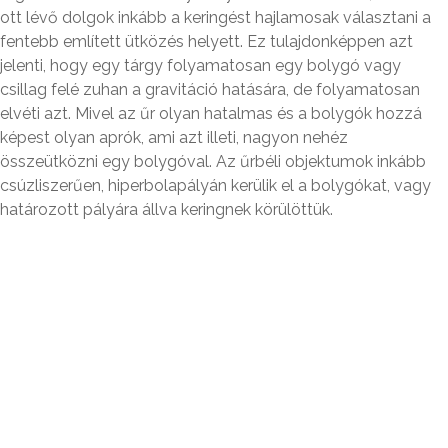
ott lévő dolgok inkább a keringést hajlamosak választani a
fentebb említett ütközés helyett. Ez tulajdonképpen azt
jelenti, hogy egy tárgy folyamatosan egy bolygó vagy
csillag felé zuhan a gravitáció hatására, de folyamatosan
elvéti azt. Mivel az űr olyan hatalmas és a bolygók hozzá
képest olyan aprók, ami azt illeti, nagyon nehéz
összeütközni egy bolygóval. Az űrbéli objektumok inkább
csúzliszerűen, hiperbolapályán kerülik el a bolygókat, vagy
határozott pályára állva keringnek körülöttük.