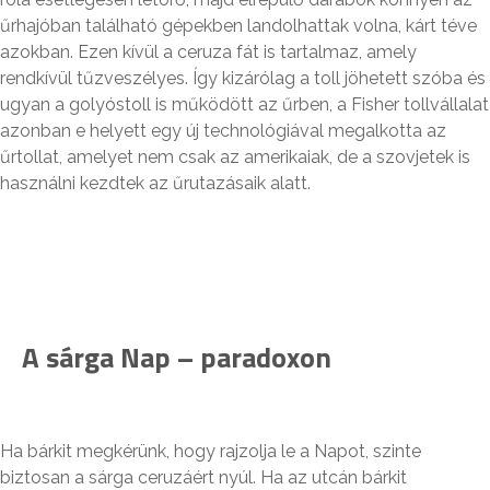
űrhajóban található gépekben landolhattak volna, kárt téve
azokban. Ezen kívül a ceruza fát is tartalmaz, amely
rendkívül tűzveszélyes. Így kizárólag a toll jöhetett szóba és
ugyan a golyóstoll is működött az űrben, a Fisher tollvállalat
azonban e helyett egy új technológiával megalkotta az
űrtollat, amelyet nem csak az amerikaiak, de a szovjetek is
használni kezdtek az űrutazásaik alatt.
A sárga Nap – paradoxon
Ha bárkit megkérünk, hogy rajzolja le a Napot, szinte
biztosan a sárga ceruzáért nyúl. Ha az utcán bárkit