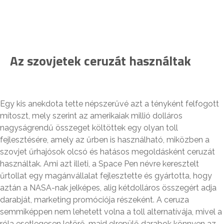
Az szovjetek ceruzát használtak
Egy kis anekdota tette népszerűvé azt a tényként felfogott
mítoszt, mely szerint az amerikaiak millió dolláros
nagyságrendű összeget költöttek egy olyan toll
fejlesztésére, amely az űrben is használható, miközben a
szovjet űrhajósok olcsó és hatásos megoldásként ceruzát
használtak. Ami azt illeti, a Space Pen névre keresztelt
űrtollat egy magánvállalat fejlesztette és gyártotta, hogy
aztán a NASA-nak jelképes, alig kétdolláros összegért adja
darabját, marketing promóciója részeként. A ceruza
semmiképpen nem lehetett volna a toll alternatívája, mivel a
róla esetlegesen letörő, majd elrepülő darabok könnyen az