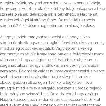
megkérdezünk, hogy milyen színű a Nap, azonnal rávágja,
hogy sárga. Holott a róla érkező fény tulajdonképpen a fehér
szín etalonjának, definíciójának is tekinthető, a Nap tehát
minden kétséget kizárólag fehér. De miért látjuk mégis
sárgának? A kérdésre meglepő módon nincs jó válasz.
A leggyakoribb magyarázat szerint azt, hogy a Nap
sárgának látszik, ugyanaz a légköri fénytörés okozza, amely
miatt az égboltot kéknek látjuk. Vagy éppen a kék ég
kontrasztja miatt tűnik sárgának, bár ez a feltételezés maga
után vonná, hogy az égbolton látható fehér objektumok
sárgának látszanak, így a felhők is, amelyek nyilvánvalóan
nem azok. Egy másik valószínű magyarázat szerint a Napot
szabad szemmel csak akkor tudjuk vizsgálni, amikor
alacsonyabban áll az égen, ilyenkor a légkörben lévő
anyagok miatt a fény a sárgától egészen a vörösig terjedő
tartományban színeződik el. De az is lehet, hogy a sárga
Nappal kapcsolatos minden érzéki csalódásunk őseinktől
ered, akik az égen lévő tüzes golyót sárgának-narancsnak