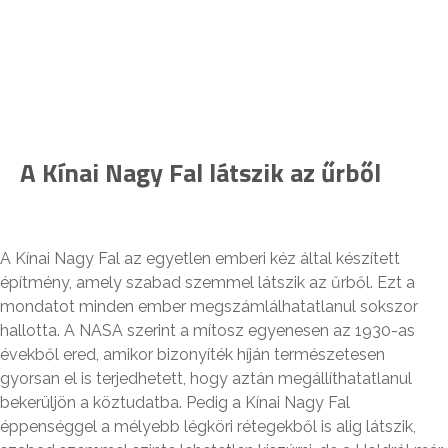
A Kínai Nagy Fal látszik az űrből
A Kínai Nagy Fal az egyetlen emberi kéz által készített
építmény, amely szabad szemmel látszik az űrből. Ezt a
mondatot minden ember megszámlálhatatlanul sokszor
hallotta. A NASA szerint a mítosz egyenesen az 1930-as
évekből ered, amikor bizonyíték híján természetesen
gyorsan el is terjedhetett, hogy aztán megállíthatatlanul
bekerüljön a köztudatba. Pedig a Kínai Nagy Fal
éppenséggel a mélyebb légköri rétegekből is alig látszik,