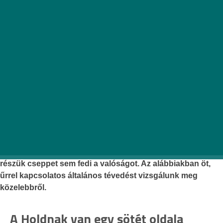
A világűr kutatása és a vele kapcsolatos általános
kíváncsiság kielégítése emberemlékezet óta az egyik
leginkább vitatott és leginkább vágyott területe a
tudománynak. Mivel a minket körülvevő univerzumot
azonban rendkívül bonyolult törvények uralják, amelyek
felfedezése ráadásul napjainkban is csupán
gyerekcipőben jár, ezért ezzel kapcsolatban tájékozottnak
lenni nem egyszerű feladat. Mint minden
tudományterületben, az űrkutatásban is hemzsegnek a
köztudatba beleivódott mítoszok, amelyek szinte minden, a
témakörről szóló társalgás részei, dacára annak, hogy jó
részük cseppet sem fedi a valóságot. Az alábbiakban öt,
űrrel kapcsolatos általános tévedést vizsgálunk meg
közelebbről.
A Holdnak van egy sötét oldala