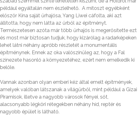
szabad szemmel szinte lehetetlen kiszúrni, de a Holdról már
például egyáltalán nem észlelhető. A mítoszt egyébként
először Kína saját űrhajósa, Yang Liwei cáfolta, aki azt
állította, hogy nem látta az űrből az építményt.
Természetesen azóta már több űrhajós is megerősítette ezt
és most már biztosan tudjuk, hogy kizárólag a radarképeken
lehet látni néhány apróbb részletét a monumentális
építménynek. Ennek az oka valószínűleg az, hogy a Fal
színezete hasonló a környezetéhez, ezért nem emelkedik ki
belőle.
Vannak azonban olyan emberi kéz által emelt építmények,
amelyek valóban látszanak a világűrből, mint például a Gizai
Piramisok, illetve a nagyobb városok fényei, sőt,
alacsonyabb légköri rétegekben néhány híd, reptér és
nagyobb épület is látható.