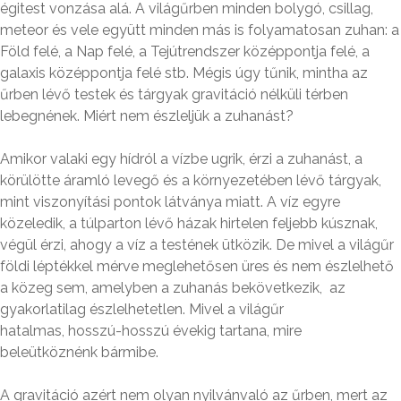
égitest vonzása alá. A világűrben minden bolygó, csillag,
meteor és vele együtt minden más is folyamatosan zuhan: a
Föld felé, a Nap felé, a Tejútrendszer középpontja felé, a
galaxis középpontja felé stb. Mégis úgy tűnik, mintha az
űrben lévő testek és tárgyak gravitáció nélküli térben
lebegnének. Miért nem észleljük a zuhanást?
Amikor valaki egy hídról a vízbe ugrik, érzi a zuhanást, a
körülötte áramló levegő és a környezetében lévő tárgyak,
mint viszonyítási pontok látványa miatt. A víz egyre
közeledik, a túlparton lévő házak hirtelen feljebb kúsznak,
végül érzi, ahogy a víz a testének ütközik. De mivel a világűr
földi léptékkel mérve meglehetősen üres és nem észlelhető
a közeg sem, amelyben a zuhanás bekövetkezik, az
gyakorlatilag észlelhetetlen. Mivel a világűr
hatalmas, hosszú-hosszú évekig tartana, mire
beleütköznénk bármibe.
A gravitáció azért nem olyan nyilvánvaló az űrben, mert az