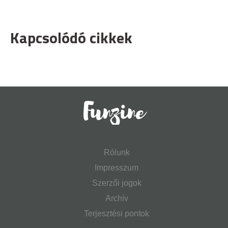
Kapcsolódó cikkek
Rólunk
Impresszum
Szerzői jogok
Archív
Terjesztési pontok