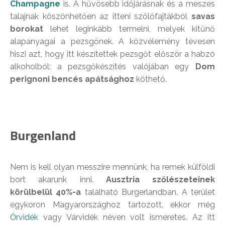
Champagne
is. A hűvösebb időjárásnak és a meszes
talajnak köszönhetően az itteni szőlőfajtákból
savas
borokat
lehet leginkább termelni, melyek kitűnő
alapanyagai a pezsgőnek. A közvélemény tévesen
hiszi azt, hogy itt készítettek pezsgőt először a habzó
alkoholból: a pezsgőkészítés valójában egy
Dom
perignoni bencés apátsághoz
köthető.
Burgenland
Nem is kell olyan messzire mennünk, ha remek külföldi
bort akarunk inni.
Ausztria szőlészeteinek
körülbelül 40%-a
található Burgerlandban. A terület
egykoron Magyarországhoz tartozott, ekkor még
Őrvidék
vagy Várvidék néven volt ismeretes. Az itt