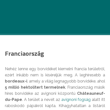
Bár abban mindannyian egyetérthetünk, hogy a
magyar boroknál nem kell jobb, van egy-két hely
határainkon túl is, ahol remek szőlők teremnek.
Mutatjuk őket!
Franciaország
Nehéz lenne egy borvidéket kiemelni francia területről,
ezért inkább nem is kíséreljük meg. A leghíresebb a
bordeaux-i
, amely a világ legnagyobb borvidéke, ahol
5 millió hektolitert termelnek
. Franciaország másik
híres borvidéke az avignoni központú
Châteauneuf-
du-Pape
. A terület a nevét az
avignoni fogság
alatt itt
raboskodó pápákról kapta. Kihagyhatatlan a listáról