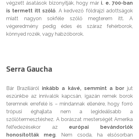
végzett ásatások bizonyítják, hogy már
i. e. 700-ban
is termett itt szőlő
. A kedvező földrajzi adottságok
miatt nagyon sokféle szőlő megterem itt. A
végeredmény pedig édes és száraz fehérborok,
könnyed rozék, vagy habzóborok.
Serra Gaucha
Bár Brazíliáról
inkább a kávé, semmint a bor
jut
eszünkbe az innivalók kapcsán, igazán remek borok
teremnek errefelé is – mindannak ellenére, hogy forró
trópusi éghajlata nem a legideálisabb a
szőlőtermesztéshez. A borászat mesterségét Amerika
felfedezésekor az
európai bevándorlók
honosították meg
. Nem csoda, ha elsősorban