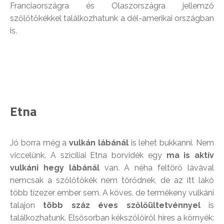
Franciaországra és Olaszországra jellemző
szőlőtőkékkel találkozhatunk a dél-amerikai országban
is.
Etna
Jó borra még a
vulkán lábánál
is lehet bukkanni. Nem
viccelünk. A szicíliai Etna borvidék egy
ma is aktív
vulkáni hegy lábánál
van. A néha feltörő lávával
nemcsak a szőlőtőkék nem törődnek, de az itt lakó
több tízezer ember sem. A köves, de termékeny vulkáni
talajon
több száz éves szőlőültetvénnyel
is
találkozhatunk. Elsősorban kékszőlőiről híres a környék: