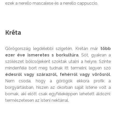
ezek a nerello mascalese és a nerello cappuccio.
Kréta
Görögország legdélebbi szigetén, Krétán már
több
ezer éve ismeretes s borkultúra
. Sőt, gyakran a
szőlészet bölcsőjeként szoktak utalni a helyre. Szinte
mindenféle bort meg tudnak itt termelni, legyen szó
édesről vagy szárazról, fehérről vagy vörösről
.
Nem csoda, hogy a görögök ekkora profik a
borgyártásban, hiszen az ókorban saját istene volt a
bornak, aki előtt csak egyféleképpen lehetett áldozni:
természetesen az isteni nektárral.