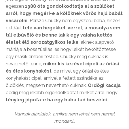
egészen
1988 óta gondolkodtatja el a szülőket
arról, hogy megéri-e a kölöknek vörös hajú babát
vásárolni.
Persze Chucky nem egyszerű baba, hiszen
például
tele van hegekkel, vérrel, a mosolya sem
túl elbűvölő és benne lakik egy valaha kettős
életet élő sorozatgyilkos lelke
, akinek alapvető
mániája a bosszúállás, és hogy lelkét beköltöztesse
egy másik emberi testbe. Chucky még cukinak is
nevezhető lenne,
mikor kis kezével cipeli az óriási
és éles konyhakést
, de mivel egy óriási és éles
konyhakést cipel, amivel a feltett szándéka az
öldöklés, mégsem nevezhető cukinak.
Ördögi kacaja
pedig még inkább elgondolkodtat minket arról, hogy
tényleg jópofa-e ha egy baba tud beszélni…
Vannak ajánlatok, amikre nem lehet nem nemet
mondani…