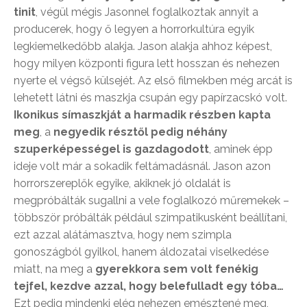
tinit
, végül mégis Jasonnel foglalkoztak annyit a
producerek, hogy ő legyen a horrorkultúra egyik
legkiemelkedőbb alakja. Jason alakja ahhoz képest,
hogy milyen központi figura lett hosszan és nehezen
nyerte el végső külsejét. Az első filmekben még arcát is
lehetett látni és maszkja csupán egy papírzacskó volt.
Ikonikus símaszkját a harmadik részben kapta
meg
, a
negyedik résztől pedig néhány
szuperképességel is gazdagodott
, aminek épp
ideje volt már a sokadik feltámadásnál. Jason azon
horrorszereplők egyike, akiknek jó oldalát is
megpróbálták sugallni a vele foglalkozó műremekek –
többször próbálták például szimpatikusként beállítani,
ezt azzal alátámasztva, hogy nem szimpla
gonoszágból gyilkol, hanem áldozatai viselkedése
miatt, na meg a
gyerekkora sem volt fenékig
tejfel, kezdve azzal, hogy belefulladt egy tóba…
Ezt pedig mindenki elég nehezen emésztené meg,