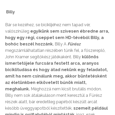
Billy
Bár se kezéhez, se biciklijéhez nem tapad vér,
valószínűleg
egyikünk sem szívesen ébredne arra,
hogy egy régi, cseppet sem HD-tévéből Billy, a
bohóc beszél hozzánk.
Billy A
Fűrész
megszámlálhatatlan részében tűnik fel, a főszereplő,
John Kramer segítőkész játékaként. Billy
különös
ismertetőjele furcsára festett arca, aranyos
biciklitudása és hogy átad nekünk egy feladatot,
amit ha nem csinálunk meg, akkor büntetésként
az életünkben elkövetett bűnök miatt,
meghalunk.
Méghozzá nem kicsit brutális módon.
Billy nem sok átalakuláson ment keresztül a Fűrész
részek alatt, bár eredetileg papírból készült arcát
később üveggyapotból készítették,
szemeit például
mindig is golflabdából mintázták
, igaz, ezek