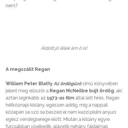
nem?
Áldott jó lélek ám ő is!
A megszállt Regan
William Peter Blatty
Az ördögüző
című könyvében
jelent meg először a
Regan McNeilbe bújt ördög
, aki
aztán leginkább az
1973-as film
által lett híres. Regan
hétköznapi kislány, egészen addig, míg a nappali
közepén se szó se beszéd el nem kezd pisilni anyuci
egész vendégserege előtt. Miután a kislány egyre
furcsábban viselkedik, alávetik néhány fájdalmas