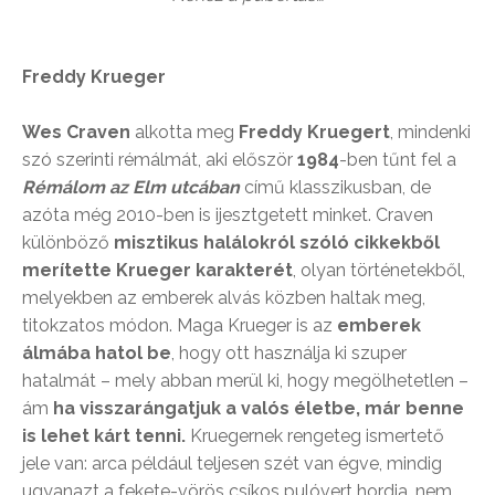
Freddy Krueger
Wes Craven
alkotta meg
Freddy Kruegert
, mindenki
szó szerinti rémálmát, aki először
1984
-ben tűnt fel a
Rémálom az Elm utcában
című klasszikusban, de
azóta még 2010-ben is ijesztgetett minket. Craven
különböző
misztikus halálokról szóló cikkekből
merítette Krueger karakterét
, olyan történetekből,
melyekben az emberek alvás közben haltak meg,
titokzatos módon. Maga Krueger is az
emberek
álmába hatol be
, hogy ott használja ki szuper
hatalmát – mely abban merül ki, hogy megölhetetlen –
ám
ha visszarángatjuk a valós életbe, már benne
is lehet kárt tenni.
Kruegernek rengeteg ismertető
jele van: arca például teljesen szét van égve, mindig
ugyanazt a fekete-vörös csíkos pulóvert hordja, nem