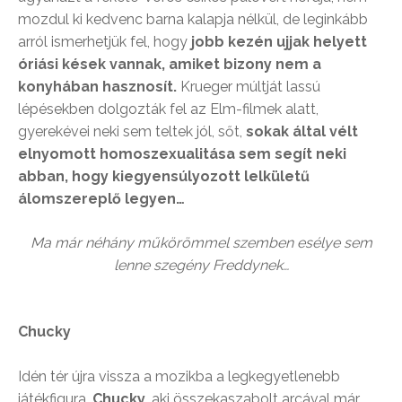
mozdul ki kedvenc barna kalapja nélkül, de leginkább
arról ismerhetjük fel, hogy
jobb kezén ujjak helyett
óriási kések vannak, amiket bizony nem a
konyhában hasznosít.
Krueger múltját lassú
lépésekben dolgozták fel az Elm-filmek alatt,
gyerekévei neki sem teltek jól, sőt,
sokak által vélt
elnyomott homoszexualitása sem segít neki
abban, hogy kiegyensúlyozott lelkületű
álomszereplő legyen…
Ma már néhány műkörömmel szemben esélye sem
lenne szegény Freddynek…
Chucky
Idén tér újra vissza a mozikba a legkegyetlenebb
játékfigura,
Chucky
, aki összekaszabolt arcával már