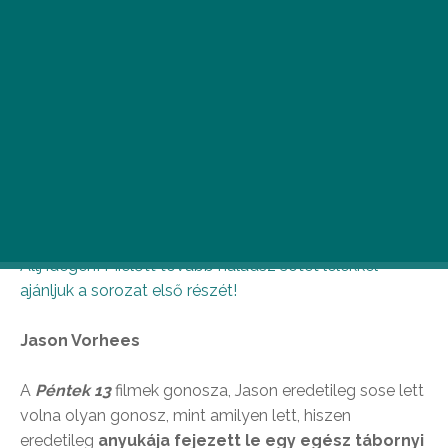
Ha esetleg a horror hónapjában nem tudod, hogy
kitől kellene rettegned éjszaka, mi most eláruljuk
neked! Paplanokat orrokig húzni, villanyokat
felkapcsolni – jön a második része a kultikus
horrorhősök összefoglalójának!
Állj idegen! Mielőtt tovább haladsz sötét lélekkel
ajánljuk a sorozat első részét!
Jason Vorhees
A
Péntek 13
filmek gonosza, Jason eredetileg sose lett
volna olyan gonosz, mint amilyen lett, hiszen
eredetileg
anyukája fejezett le egy egész tábornyi