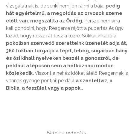
vizsgálatnak is, de senki nem jön rá mi a baja,
pedig
hát egyértelmű, a megoldás az orvosok szeme
előtt van: megszállta az Ördög.
Persze nem arra
kell gondolni, hogy Reagenre rájött a pubertás és úgy
lázad, hogy rossz fát tesz a tűzre. Sokkal inkább a
pokolban szenvedő szeretteink üzenetét adja át,
360 fokban forgatja a fejét, lebeg, sugárban hány
és ősi kihalt nyelveken beszél a gonoszról, de
például a lépcsőn sem a hétköznapi módon
közlekedik.
Viszont a nehéz időket átélő Reagennek is
vannak gyenge pontjai: például
a szenteltvíz, a
Biblia, a feszület vagy a papok…
Nehéz a pubertás…