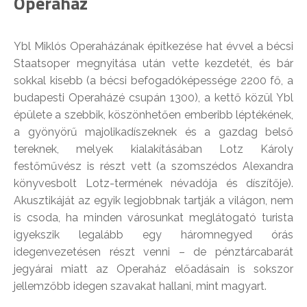
Operaház
Ybl Miklós Operaházának építkezése hat évvel a bécsi
Staatsoper megnyitása után vette kezdetét, és bár
sokkal kisebb (a bécsi befogadóképessége 2200 fő, a
budapesti Operaházé csupán 1300), a kettő közül Ybl
épülete a szebbik, köszönhetően emberibb léptékének,
a gyönyörű majolikadíszeknek és a gazdag belső
tereknek, melyek kialakításában Lotz Károly
festőművész is részt vett (a szomszédos Alexandra
könyvesbolt Lotz-termének névadója és díszítője).
Akusztikáját az egyik legjobbnak tartják a világon, nem
is csoda, ha minden városunkat meglátogató turista
igyekszik legalább egy háromnegyed órás
idegenvezetésen részt venni – de pénztárcabarát
jegyárai miatt az Operaház előadásain is sokszor
jellemzőbb idegen szavakat hallani, mint magyart.