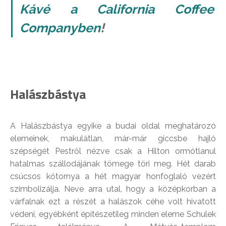
Kávé a California Coffee
Companyben
!
Halászbástya
A Halászbástya egyike a budai oldal meghatározó
elemeinek, makulátlan, már-már giccsbe hajló
szépségét Pestről nézve csak a Hilton ormótlanul
hatalmas szállodájának tömege töri meg. Hét darab
csúcsos kőtornya a hét magyar honfoglaló vezért
szimbolizálja. Neve arra utal, hogy a középkorban a
várfalnak ezt a részét a halászok céhe volt hivatott
védeni, egyébként építészetileg minden eleme Schulek