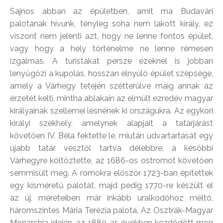
Sajnos abban az épületben, amit ma Budavári
palotának hívunk, tényleg soha nem lakott király, ez
viszont nem jelenti azt, hogy ne lenne fontos épület,
vagy hogy a hely történelme ne lenne rémesen
izgalmas. A turistákat persze ezeknél is jobban
lenyűgözi a kupolás, hosszan elnyúló épület szépsége,
amely a Várhegy tetején szétterülve máig annak az
érzetét kelti, mintha ablakain az elmúlt ezredév magyar
királyainak szellemei lesnének ki országukra. Az egykori
királyi székhely, amelynek alapjait a tatárjárást
követően IV. Béla fektette le, miután udvartartását egy
újabb tatár vésztől tartva délebbre, a későbbi
Várhegyre költöztette, az 1686-os ostromot követően
semmisült meg. A romokra először 1723-ban építettek
egy kisméretű palotát, majd pedig 1770-re készült el
az új, méreteiben már inkább uralkodóhoz méltó,
háromszintes Mária Terézia palota. Az Osztrák-Magyar
Monarchia idején, az 1880-as években kezdődött meg