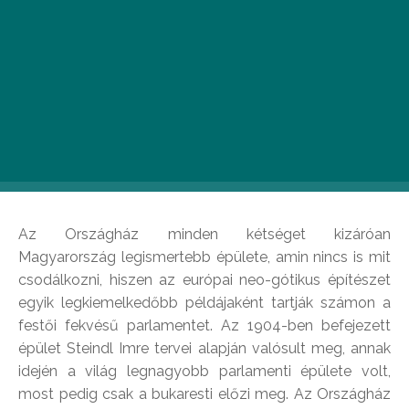
magukról képeslapra való épületeink előtt. Az
Idegenvezetők Világnapja alkalmából csokorba
szedtük nektek a külföldi turisták által látogatott
legtipikusabb budapesti látnivalókat!
Országház
Az Országház minden kétséget kizáróan
Magyarország legismertebb épülete, amin nincs is mit
csodálkozni, hiszen az európai neo-gótikus építészet
egyik legkiemelkedőbb példájaként tartják számon a
festői fekvésű parlamentet. Az 1904-ben befejezett
épület Steindl Imre tervei alapján valósult meg, annak
idején a világ legnagyobb parlamenti épülete volt,
most pedig csak a bukaresti előzi meg. Az Országház