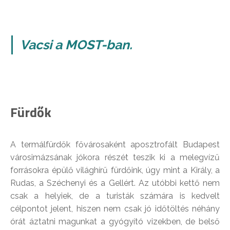
Vacsi a MOST-ban.
Fürdők
A termálfürdők fővárosaként aposztrofált Budapest
városimázsának jókora részét teszik ki a melegvízű
forrásokra épülő világhírű fürdőink, úgy mint a Király, a
Rudas, a Széchenyi és a Gellért. Az utóbbi kettő nem
csak a helyiek, de a turisták számára is kedvelt
célpontot jelent, hiszen nem csak jó időtöltés néhány
órát áztatni magunkat a gyógyító vizekben, de belső