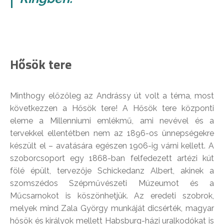
Hősök tere
Minthogy előzőleg az Andrássy út volt a téma, most
következzen a Hősök tere! A Hősök tere központi
eleme a Millenniumi emlékmű, ami nevével és a
tervekkel ellentétben nem az 1896-os ünnepségekre
készült el – avatására egészen 1906-ig várni kellett. A
szoborcsoport egy 1868-ban felfedezett artézi kút
fölé épült, tervezője Schickedanz Albert, akinek a
szomszédos Szépművészeti Múzeumot és a
Műcsarnokot is köszönhetjük. Az eredeti szobrok,
melyek mind Zala György munkáját dicsérték, magyar
hősök és királyok mellett Habsburg-házi uralkodókat is