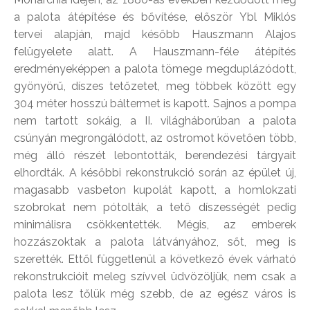
a palota átépítése és bővítése, először Ybl Miklós
tervei alapján, majd később Hauszmann Alajos
felügyelete alatt. A Hauszmann-féle átépítés
eredményeképpen a palota tömege megduplázódott,
gyönyörű, díszes tetőzetet, meg többek között egy
304 méter hosszú báltermet is kapott. Sajnos a pompa
nem tartott sokáig, a II. világháborúban a palota
csúnyán megrongálódott, az ostromot követően több,
még álló részét lebontották, berendezési tárgyait
elhordták. A későbbi rekonstrukció során az épület új,
magasabb vasbeton kupolát kapott, a homlokzati
szobrokat nem pótolták, a tető díszességét pedig
minimálisra csökkentették. Mégis, az emberek
hozzászoktak a palota látványához, sőt, meg is
szerették. Ettől függetlenül a következő évek várható
rekonstrukcióit meleg szívvel üdvözöljük, nem csak a
palota lesz tőlük még szebb, de az egész város is