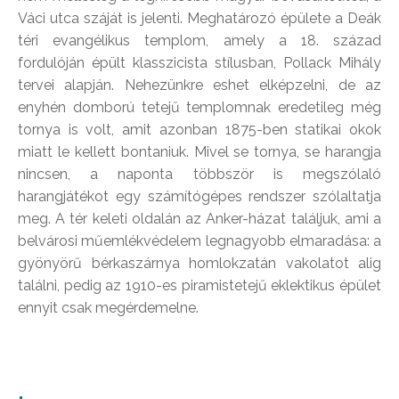
Váci utca száját is jelenti. Meghatározó épülete a Deák
téri evangélikus templom, amely a 18. század
fordulóján épült klasszicista stílusban, Pollack Mihály
tervei alapján. Nehezünkre eshet elképzelni, de az
enyhén domború tetejű templomnak eredetileg még
tornya is volt, amit azonban 1875-ben statikai okok
miatt le kellett bontaniuk. Mivel se tornya, se harangja
nincsen, a naponta többször is megszólaló
harangjátékot egy számítógépes rendszer szólaltatja
meg. A tér keleti oldalán az Anker-házat találjuk, ami a
belvárosi műemlékvédelem legnagyobb elmaradása: a
gyönyörű bérkaszárnya homlokzatán vakolatot alig
találni, pedig az 1910-es piramistetejű eklektikus épület
ennyit csak megérdemelne.