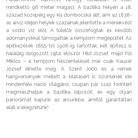
mindkettő 96 méter magas). A bazilika helyén a 18.
század közepéig egy kis dombocska állt, ami az 1838-
as árvíz idején helyiek százainak jelentette a menekvést
a sodró víz elől. A túlélők összefogtak és később
adományokkal támogatták a templom megépültét. Az
építkezések 1855-től 1906-ig tartottak, két építész is
haláláig dolgozott rajta: először Hild József, majd Ybl
Miklós – a templom felszentelését már csak Kauser
József élhette meg. A Szent Jobb és a remek
hangversenyek mellett a kilátásért is özönlenek ide
mindenféle náció világjárói, csupán pár száz forintért
megmászhatjuk a bazilika lépcsőit, és egy olyan
panorámát kapunk az arcunkba, amitől garantáltan
eláll a lélegzetünk!