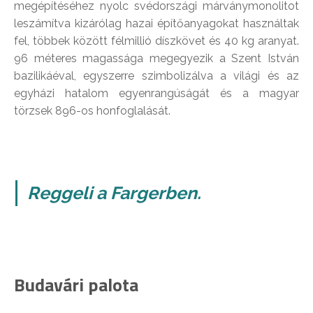
megépítéséhez nyolc svédországi márványmonolitot
leszámítva kizárólag hazai építőanyagokat használtak
fel, többek között félmillió díszkövet és 40 kg aranyat.
96 méteres magassága megegyezik a Szent István
bazilikáéval, egyszerre szimbolizálva a világi és az
egyházi hatalom egyenrangúságát és a magyar
törzsek 896-os honfoglalását.
Reggeli a Fargerben.
Budavári palota