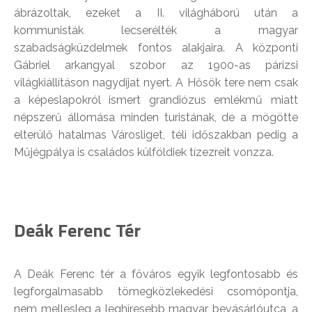
ábrázoltak, ezeket a II. világháború után a
kommunisták lecserélték a magyar
szabadságküzdelmek fontos alakjaira. A központi
Gábriel arkangyal szobor az 1900-as párizsi
világkiállításon nagydíjat nyert. A Hősök tere nem csak
a képeslapokról ismert grandiózus emlékmű miatt
népszerű állomása minden turistának, de a mögötte
elterülő hatalmas Városliget, téli időszakban pedig a
Műjégpálya is családos külföldiek tízezreit vonzza.
Deák Ferenc Tér
A Deák Ferenc tér a főváros egyik legfontosabb és
legforgalmasabb tömegközlekedési csomópontja,
nem mellesleg a leghíresebb magyar bevásárlóutca, a