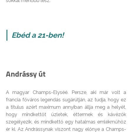
sokkal menőbb lesz.
Ebéd a 21-ben!
Andrássy út
A magyar Champs-Elyséé. Persze, aki már volt a
francia főváros legendás sugárútján, az tudja, hogy ez
a titulus azért maximum annyiban állja meg a helyét,
hogy mindkettőt üzletek, éttermek és kávézók
szegélyezik, és mindkettő egy hatalmas emlékműhöz
ér ki. Az Andrássynak viszont nagy előnye a Champs-