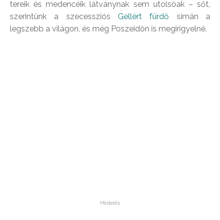
tereik és medencéik látványnak sem utolsóak – sőt,
szerintünk a szecessziós
Gellért fürdő
simán a
legszebb a világon, és még Poszeidón is megirigyelné.