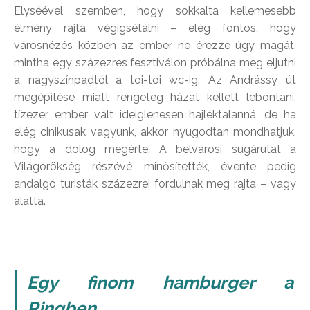
Elyséével szemben, hogy sokkalta kellemesebb
élmény rajta végigsétálni – elég fontos, hogy
városnézés közben az ember ne érezze úgy magát,
mintha egy százezres fesztiválon próbálna meg eljutni
a nagyszínpadtól a toi-toi wc-ig. Az Andrássy út
megépítése miatt rengeteg házat kellett lebontani,
tízezer ember vált ideiglenesen hajléktalanná, de ha
elég cinikusak vagyunk, akkor nyugodtan mondhatjuk,
hogy a dolog megérte. A belvárosi sugárutat a
Világörökség részévé minősítették, évente pedig
andalgó turisták százezrei fordulnak meg rajta – vagy
alatta.
Egy finom hamburger a
Ringben.