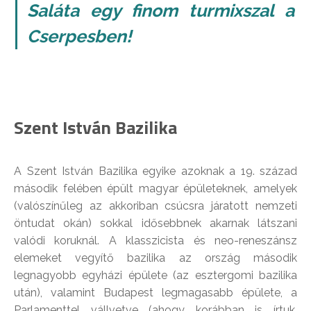
Saláta egy finom turmixszal a
Cserpesben!
Szent István Bazilika
A Szent István Bazilika egyike azoknak a 19. század
második felében épült magyar épületeknek, amelyek
(valószínűleg az akkoriban csúcsra járatott nemzeti
öntudat okán) sokkal idősebbnek akarnak látszani
valódi koruknál. A klasszicista és neo-reneszánsz
elemeket vegyítő bazilika az ország második
legnagyobb egyházi épülete (az esztergomi bazilika
után), valamint Budapest legmagasabb épülete, a
Parlamenttel vállvetve (ahogy korábban is írtuk,