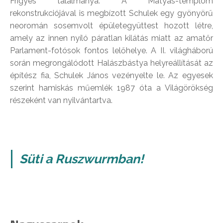
Frigyes találmánya. A Mátyás-templom
rekonstrukciójával is megbízott Schulek egy gyönyörű
neoromán sosemvolt épületegyüttest hozott létre,
amely az innen nyíló páratlan kilátás miatt az amatőr
Parlament-fotósok fontos lelőhelye. A II. világháború
során megrongálódott Halászbástya helyreállítását az
építész fia, Schulek János vezényelte le. Az egyesek
szerint hamiskás műemlék 1987 óta a Világörökség
részeként van nyilvántartva.
Süti a Ruszwurmban!