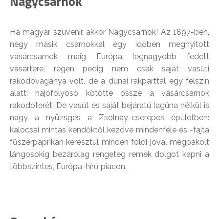
Nagycsarnok
Ha magyar szuvenír, akkor Nagycsarnok! Az 1897-ben,
négy másik csarnokkal egy időben megnyitott
vásárcsarnok máig Európa legnagyobb fedett
vásártere, régen pedig nem csak saját vasúti
rakodóvágánya volt, de a dunai rakparttal egy felszín
alatti hajófolyosó kötötte össze a vásárcsarnok
rakodóterét. De vasút és saját bejáratú lagúna nélkül is
nagy a nyüzsgés a Zsolnay-cserepes épületben:
kalocsai mintás kendőktől kezdve mindenféle és -fajta
fűszerpaprikán keresztül minden földi jóval megpakolt
lángosokig bezárólag rengeteg remek dolgot kapni a
többszintes, Európa-hírű piacon.