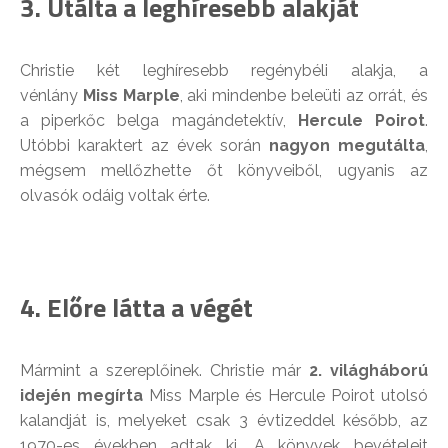
3. Utálta a leghíresebb alakját
Christie két leghíresebb regénybéli alakja, a
vénlány
Miss Marple
, aki mindenbe beleüti az orrát, és
a piperkőc belga magándetektív,
Hercule Poirot
.
Utóbbi karaktert az évek során
nagyon megutálta
,
mégsem mellőzhette őt könyveiből, ugyanis az
olvasók odáig voltak érte.
4. Előre látta a végét
Mármint a szereplőinek. Christie már
2. világháború
idején megírta
Miss Marple és Hercule Poirot utolsó
kalandját is, melyeket csak 3 évtizeddel később, az
1970-es években adtak ki. A könyvek bevételeit