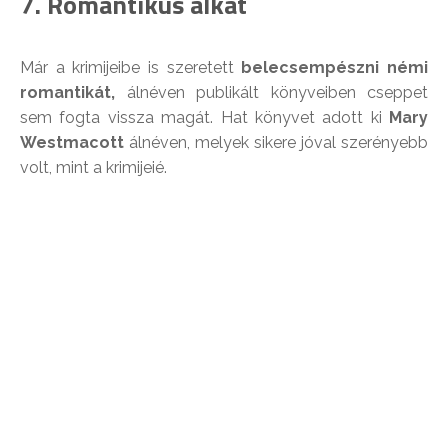
7. Romantikus alkat
Már a krimijeibe is szeretett
belecsempészni némi
romantikát,
álnéven publikált könyveiben cseppet
sem fogta vissza magát. Hat könyvet adott ki
Mary
Westmacott
álnéven, melyek sikere jóval szerényebb
volt, mint a krimijeié.