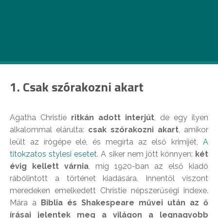
126 éve született Agatha Christie, a krimik
királynője. Elárulunk róla 7 dolgot, amit még
biztosan nem tudtál.
1. Csak szórakozni akart
Agatha Christie
ritkán adott interjút
, de egy ilyen
alkalommal elárulta:
csak szórakozni akart
, amikor
leült az írógépe elé, és megírta az első krimijét,
A
titokzatos stylesi esetet
. A siker nem jött könnyen:
két
évig kellett várnia
, míg 1920-ban az első kiadó
rábólintott a történet kiadására. Innentől viszont
meredeken emelkedett Christie népszerűségi indexe.
Mára a
Biblia és Shakespeare művei után az ő
írásai jelentek meg a világon a legnagyobb