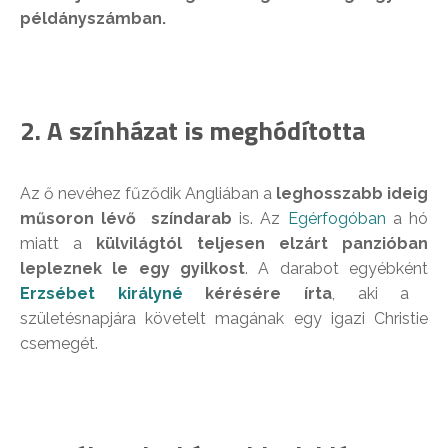
példányszámban.
2. A színházat is meghódította
Az ő nevéhez fűződik Angliában a
leghosszabb ideig
műsoron lévő színdarab
is. Az
Egérfogóban
a hó
miatt a
külvilágtól teljesen elzárt panzióban
lepleznek le egy gyilkost
. A darabot egyébként
Erzsébet királyné
kérésére írta
, aki a
születésnapjára követelt magának egy igazi Christie
csemegét.