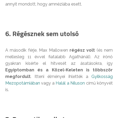
annyit mondott, hogy amnéziába esett.
6. Régésznek sem utolsó
A második férje, Max Mallowen
régész volt
(és nem
mellesleg 11 évvel fiatalabb Agathánál). Az írónő
gyakran kísérte el hitvesét az ásatásokra, így
Egyiptomban és a Közel-Keleten is többször
megfordult
. Itteni élményei ihlették a
Gyilkosság
Mezopotámiában
vagy a
Halál a Níluson
című könyvét
is.