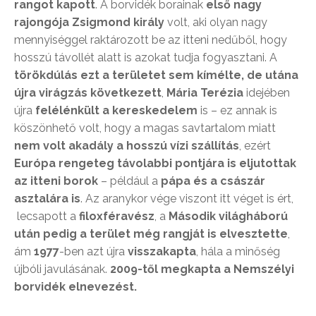
rangot kapott
. A borvidék borainak
első nagy
rajongója Zsigmond király
volt, aki olyan nagy
mennyiséggel raktározott be az itteni nedűből, hogy
hosszú távollét alatt is azokat tudja fogyasztani. A
törökdúlás ezt a területet sem kímélte, de utána
újra virágzás következett
,
Mária Terézia
idejében
újra
felélénkült a kereskedelem
is – ez annak is
köszönhető volt, hogy a magas savtartalom miatt
nem volt akadály a hosszú vízi szállítás
, ezért
Európa rengeteg távolabbi pontjára is eljutottak
az itteni borok
– például a
pápa és a császár
asztalára is
. Az aranykor vége viszont itt véget is ért,
lecsapott a
filoxféravész
, a
Második világháború
után pedig a terület még rangját is elvesztette
,
ám
1977
-ben azt újra
visszakapta
, hála a minőség
újbóli javulásának.
2009-től megkapta a Nemszélyi
borvidék elnevezést.