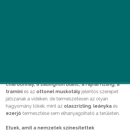
A fehérborok szerelmeseinek mesebeli hazája
az Észak-dunántúli borrégió.
A borrégiót
négy borvidék
alkotja – az
Etyek-Budai
,
a
Móri
,
Pannonhalmi
és a
Neszmélyi
. Bár vörös szőlő
termesztésére nem alkalmas a meszes talaj, a
fehér
szőlő legfőbb nemzetközi fajtái
, mint a
chardonnay, a sauvignon blanc, a rajnai rizling, a
tramini
és az
ottonel muskotály
jelentős szerepet
játszanak a vidéken, de természetesen az olyan
hagyomány tőkék, mint az
olaszrizling
,
leányka
és
ezerjó
termesztése sem elhanyagolható a területen.
Etyek, amit a nemzetek színesítettek