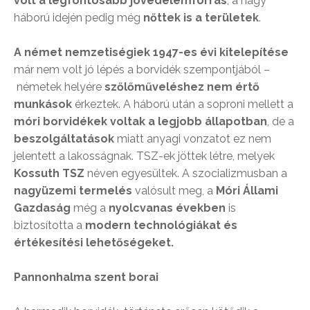
volt a legfontosabb jövedelemforrás
, a nagy
háború idején pedig még
nőttek is a területek
.
A német nemzetiségiek 1947-es évi kitelepítése
már nem volt jó lépés a borvidék szempontjából –
németek helyére
szőlőműveléshez nem értő
munkások
érkeztek. A háború után a soproni mellett a
móri borvidékek voltak a legjobb állapotban
, de a
beszolgáltatások
miatt anyagi vonzatot ez nem
jelentett a lakosságnak. TSZ-ek jöttek létre, melyek
Kossuth TSZ
néven egyesültek. A szocializmusban a
nagyüzemi termelés
valósult meg, a
Móri Állami
Gazdaság
még a
nyolcvanas években
is
biztosította a
modern technológiákat és
értékesítési lehetőségeket.
Pannonhalma szent borai