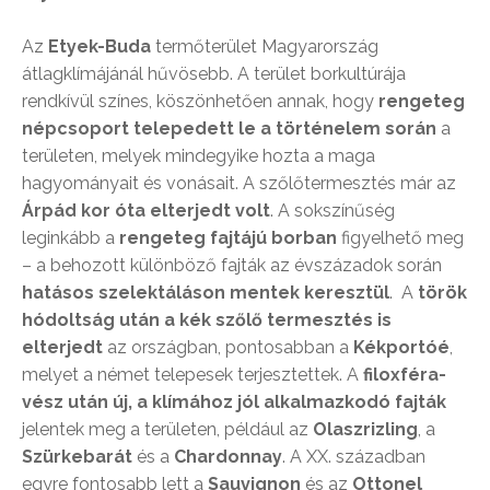
Az
Etyek-Buda
termőterület Magyarország
átlagklímájánál hűvösebb. A terület borkultúrája
rendkívül színes, köszönhetően annak, hogy
rengeteg
népcsoport telepedett le a történelem során
a
területen, melyek mindegyike hozta a maga
hagyományait és vonásait. A szőlőtermesztés már az
Árpád kor óta elterjedt volt
. A sokszínűség
leginkább a
rengeteg fajtájú borban
figyelhető meg
– a behozott különböző fajták az évszázadok során
hatásos szelektáláson mentek keresztül
. A
török
hódoltság után a kék szőlő termesztés is
elterjedt
az országban, pontosabban a
Kékportóé
,
melyet a német telepesek terjesztettek. A
filoxféra-
vész után új, a klímához jól alkalmazkodó fajták
jelentek meg a területen, például az
Olaszrizling
, a
Szürkebarát
és a
Chardonnay
. A XX. században
egyre fontosabb lett a
Sauvignon
és az
Ottonel