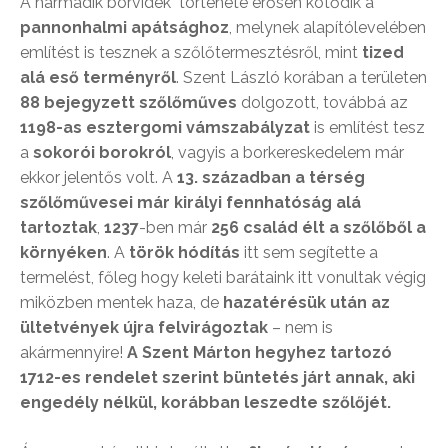
A harmadik borvidék története erősen kötődik a
pannonhalmi apátsághoz
, melynek alapítólevelében
említést is tesznek a szőlőtermesztésről, mint
tized
alá eső terményről
. Szent László korában a területen
88 bejegyzett szőlőműves
dolgozott, továbbá az
1198-as esztergomi vámszabályzat
is említést tesz
a
sokorói borokról
, vagyis a borkereskedelem már
ekkor jelentős volt. A
13. században a térség
szőlőművesei már királyi fennhatóság alá
tartoztak
,
1237
-ben már
256 család élt a szőlőből a
környéken
. A
török hódítás
itt sem segítette a
termelést, főleg hogy keleti barátaink itt vonultak végig
miközben mentek haza, de
hazatérésük után az
ültetvények újra felvirágoztak
– nem is
akármennyire!
A Szent Márton hegyhez tartozó
1712-es rendelet szerint büntetés járt annak, aki
engedély nélkül, korábban leszedte szőlőjét.