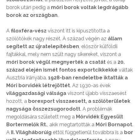
borok után pedig a
móri borok voltak legdrágább
borok az országban
.
A
filoxféra-vész
viszont itt is kipusztította a
szőlőtőkék nagy részét. A század végén az
állam
segített az újratelepítésben
, először külföldii
fajtákkal, mely nem szült nagy sikereket, viszont a
móri borok végül megnyerték a csatát
és a
20.
század elején ismét fontos exportcikkekké
váltak
Ausztria irányába.
1928-ban rendeletbe iktatták a
Móri borvidék létrejöttét
. Az 1930-as évek
világgazdasági válsága
viszont újabb visszaesést
hozott, a
borexport visszaesett, a szőlőterületek
nagysága összezsugorodott
. A problémák
megoldására született meg a
Mórvidék Egyesült
Bortermelők Rt.
, akik megtartották a
Móri Bornapot
.
A
II. Világháborúig
ettől függetlenül továbbra is a
bor