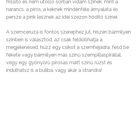
frissítő és nem utolsó sorban vidám színek, mint a
narancs, a piros, a kéknek mindenféle árnyalata és
persze a pink lesznek az idei szezon hódító színei.
A szemceruza is fontos szerephez jut, hiszen bármilyen
színben is választod, az csak feldobhatja a
megjelenésed, húzz egy csíkot a szemhéjadra, fesd be
fekete vagy bármilyen más színű szempillaspirállal,
végy egy gyönyörű pirosas matt színű rúzst és
indulhatsz is a buliba, vagy akár a strandra!