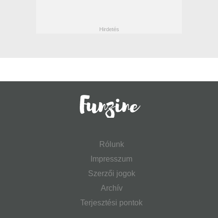
Rólunk
Impresszum
Szerzői jogok
Archív
Terjesztési pontok