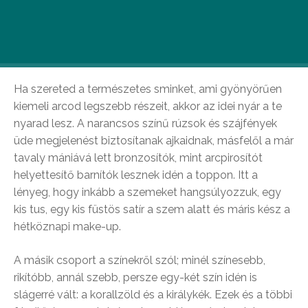
A 2012-es tavasz/nyári sminktrendek két nagy
csoportra oszthatóak: a bájos és természetes, illetve a
színek kavalkádja.
Ha szereted a természetes sminket, ami gyönyörűen
kiemeli arcod legszebb részeit, akkor az idei nyár a te
nyarad lesz. A narancsos színű rúzsok és szájfények
üde megjelenést biztosítanak ajkaidnak, másfelől a már
tavaly mániává lett bronzosítók, mint arcpirosítót
helyettesítő barnítók lesznek idén a toppon. Itt a
lényeg, hogy inkább a szemeket hangsúlyozzuk, egy
kis tus, egy kis füstös satír a szem alatt és máris kész a
hétköznapi make-up.
A másik csoport a színekről szól; minél színesebb,
rikítóbb, annál szebb, persze egy-két szín idén is
slágerré vált: a korallzöld és a királykék. Ezek és a többi