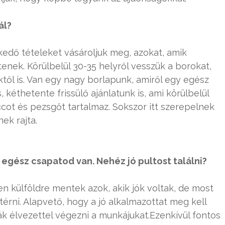
ál?
edő tételeket vásároljuk meg, azokat, amik
enek. Körülbelül 30-35 helyről vesszük a borokat,
ől is. Van egy nagy borlapunk, amiről egy egész
, kéthetente frissülő ajánlatunk is, ami körülbelül
ccot és pezsgőt tartalmaz. Sokszor itt szerepelnek
ek rajta.
egész csapatod van. Nehéz jó pultost találni?
n külföldre mentek azok, akik jók voltak, de most
érni. Alapvető, hogy a jó alkalmazottat meg kell
ják élvezettel végezni a munkájukat.Ezenkívül fontos