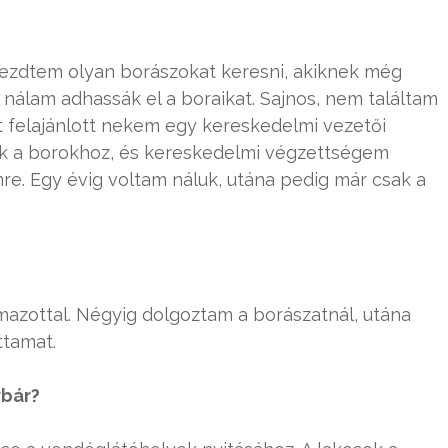
kezdtem olyan borászokat keresni, akiknek még
y nálam adhassák el a boraikat. Sajnos, nem találtam
t felajánlott nekem egy kereskedelmi vezetői
ek a borokhoz, és kereskedelmi végzettségem
re. Egy évig voltam náluk, utána pedig már csak a
azottal. Négyig dolgoztam a borászatnál, utána
ttamat.
rbár?