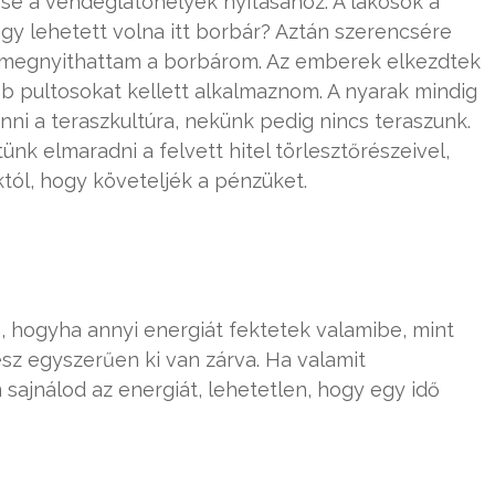
e a vendéglátóhelyek nyitásához. A lakosok a
gy lehetett volna itt borbár? Aztán szerencsére
n megnyithattam a borbárom. Az emberek elkezdtek
bb pultosokat kellett alkalmaznom. A nyarak mindig
nni a teraszkultúra, nekünk pedig nincs teraszunk.
nk elmaradni a felvett hitel törlesztőrészeivel,
tól, hogy követeljék a pénzüket.
rá, hogyha annyi energiát fektetek valamibe, mint
sz egyszerűen ki van zárva. Ha valamit
m sajnálod az energiát, lehetetlen, hogy egy idő