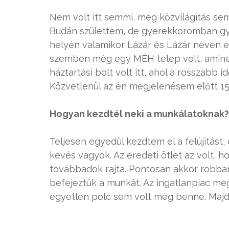
Nem volt itt semmi, még közvilágítás s
Budán születtem, de gyerekkoromban gyak
helyén valamikor Lázár és Lázár néven 
szemben még egy MÉH telep volt, amine
háztartási bolt volt itt, ahol a rosszabb 
Közvetlenül az én megjelenésem előtt 15 
Hogyan kezdtél neki a munkálatoknak?
Teljesen egyedül kezdtem el a felújítás
kevés vagyok. Az eredeti ötlet az volt,
továbbadok rajta. Pontosan akkor robban
befejeztük a munkát. Az ingatlanpiac me
egyetlen polc sem volt még benne. Majdn