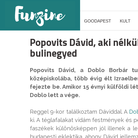
GOODAPEST
KULT
Popovits Dávid, aki nélk
bulinegyed
Popovits Dávid, a Doblo Borbár tul
középiskolába, több évig élt Izraelb
fejezte be. Amikor 15 évnyi külföldi l
Doblo lett a vége.
Reggel 9-kor találkoztam Dáviddal. A
Do
ki. A téglafalakat vidám festmények és p
faszékek különösképpen jól illenek a le
budapesti eklektika, ahogy Dávid jellem