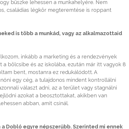
, hogy büszke lehessen a munkahelyére. Nem
s, családias légkör megteremtése is roppant
neked is több a munkád, vagy az alkalmazottaid
alkozom, inkább a marketing és a rendezvények
 a bölcsibe és az iskolába, ezután már itt vagyok 8
ltam bent, mostanra ez redukálódott. A
őni egy cég, a tulajdonos mindent kontrollálni
onnali választ adni, az a terület vagy stagnálni
fejlődni azokat a beosztottakat, akikben van
lehessen abban, amit csinál.
zen a Dobló egyre népszerűbb. Szerinted mi ennek