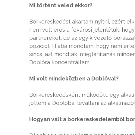
Mi történt veled ekkor?
Borkereskedést akartam nyitni, ezért el
nem volt erős a fővárosi jelenlétük, hog
partnereket, de az egyik vezető borásza
pozíciót. Hiába mondtam, hogy nem ért
sincs, azt mondták, megtanítanak minden
Doblóra koncentráltam.
Mi volt mindeközben a Doblóval?
Borkereskedésként működött, egy alkalm
jöttem a Doblóba, leváltani az alkalmazo
Hogyan vált a borkereskedelemből bo