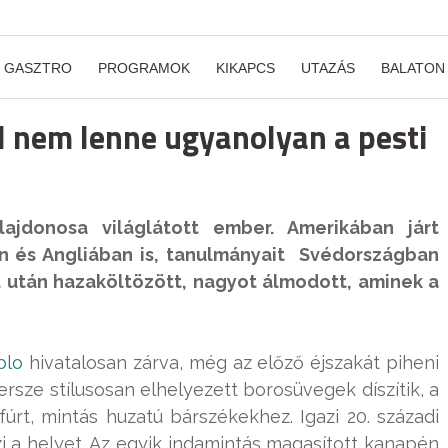
GASZTRO
PROGRAMOK
KIKAPCS
UTAZÁS
BALATON
ül nem lenne ugyanolyan a pesti
ajdonosa világlátott ember. Amerikában járt
en és Angliában is, tanulmányait Svédországban
ét után hazaköltözött, nagyot álmodott, aminek a
blo
hivatalosan zárva, még az előző éjszakát piheni
ersze stílusosan elhelyezett borosüvegek díszítik, a
fúrt, mintás huzatú bárszékekhez. Igazi 20. századi
zi a helyet. Az egyik indamintás magasított kanapén