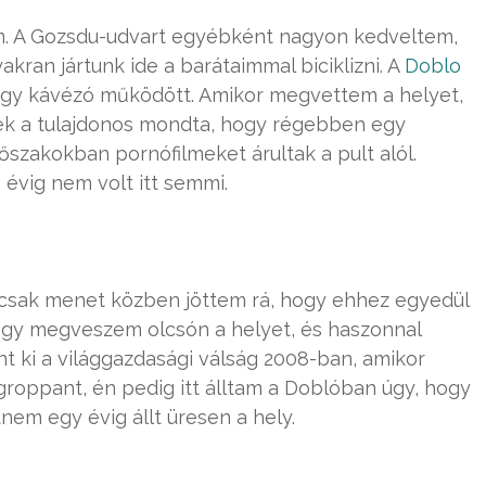
em. A Gozsdu-udvart egyébként nagyon kedveltem,
ran jártunk ide a barátaimmal biciklizni. A
Doblo
egy kávézó működött. Amikor megvettem a helyet,
k a tulajdonos mondta, hogy régebben egy
időszakokban pornófilmeket árultak a pult alól.
évig nem volt itt semmi.
t, csak menet közben jöttem rá, hogy ehhez egyedül
 hogy megveszem olcsón a helyet, és haszonnal
t ki a világgazdasági válság 2008-ban, amikor
groppant, én pedig itt álltam a Doblóban úgy, hogy
em egy évig állt üresen a hely.