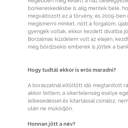
Régebben még kellett a ház beleegyezés
borkereskedésbe is alig mentek bele, ho
megváltozott ez a törvény, és 2009-be
megismerni minket, nőtt a forgalom, úja
gyengék voltak, ekkor kezdett divatba jö
Borzalmas küzdelem volt az elején, kezdtü
még bőrdzsekis emberek is jöttek a bank
Hogy tudtál ekkor is erős maradni?
A borászatnál eltöltött idő megtanított 
akkor tettem, a sikertelenség esélye egé
lelkesedéssel és kitartással csinálsz, ne
után ne működjön.
Honnan jött a név?