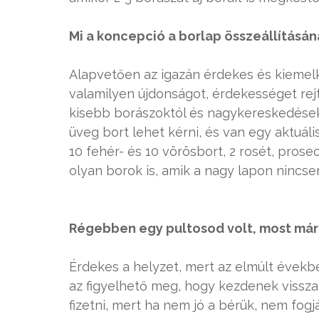
Mi a koncepció a borlap összeállításán
Alapvetően az igazán érdekes és kiemelk
valamilyen újdonságot, érdekességet rejt
kisebb borászoktól és nagykereskedésekt
üveg bort lehet kérni, és van egy aktuális
10 fehér- és 10 vörösbort, 2 rosét, prose
olyan borok is, amik a nagy lapon nincsen
Régebben egy pultosod volt, most már 
Érdekes a helyzet, mert az elmúlt évekbe
az figyelhető meg, hogy kezdenek visszat
fizetni, mert ha nem jó a bérük, nem fog