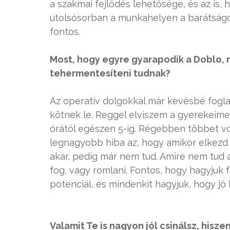
a szakmai fejlődés lehetősége, és az is
utolsósorban a munkahelyen a barátságo
fontos.
Most, hogy egyre gyarapodik a Doblo, 
tehermentesíteni tudnak?
Az operatív dolgokkal már kevésbé fogl
kötnek le. Reggel elviszem a gyerekeimet
órától egészen 5-ig. Régebben többet vo
legnagyobb hiba az, hogy amikor elkezd n
akar, pedig már nem tud. Amire nem tud az
fog, vagy romlani. Fontos, hogy hagyjuk 
potenciál, és mindenkit hagyjuk, hogy jó 
Valamit Te is nagyon jól csinálsz, his