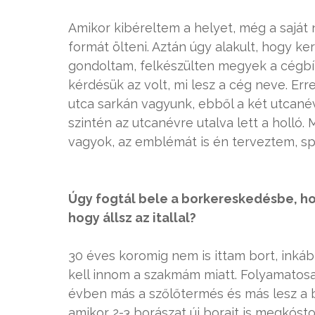
Amikor kibéreltem a helyet, még a saját
formát ölteni. Aztán úgy alakult, hogy k
gondoltam, felkészülten megyek a cégbí
kérdésük az volt, mi lesz a cég neve. Er
utca sarkán vagyunk, ebből a két utcan
szintén az utcanévre utalva lett a holló.
vagyok, az emblémát is én terveztem, sp
Úgy fogtál bele a borkereskedésbe, h
hogy állsz az itallal?
30 éves koromig nem is ittam bort, inká
kell innom a szakmám miatt. Folyamatosa
évben más a szőlőtermés és más lesz a b
amikor 2-3 borászat új borait is megkóst