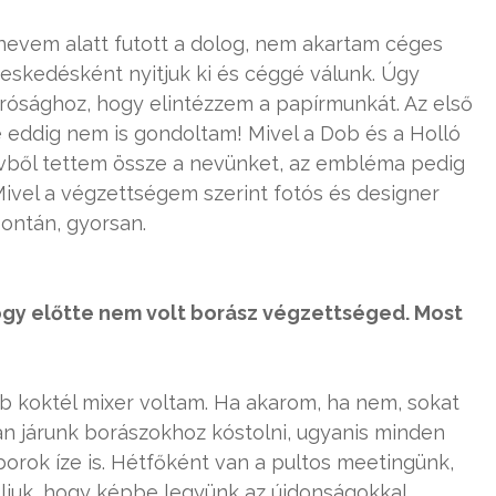
 nevem alatt futott a dolog, nem akartam céges
ereskedésként nyitjuk ki és céggé válunk. Úgy
rósághoz, hogy elintézzem a papírmunkát. Az első
re eddig nem is gondoltam! Mivel a Dob és a Holló
évből tettem össze a nevünket, az embléma pedig
 Mivel a végzettségem szerint fotós és designer
ontán, gyorsan.
ogy előtte nem volt borász végzettséged. Most
bb koktél mixer voltam. Ha akarom, ha nem, sokat
n járunk borászokhoz kóstolni, ugyanis minden
orok íze is. Hétfőként van a pultos meetingünk,
oljuk, hogy képbe legyünk az újdonságokkal.