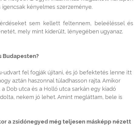
és igencsak kényelmes szerzeménye.
érdéseket sem kellett feltennem, beleéléssel és
netét, mely mint kiderült, lényegében ugyanaz.
ss Budapesten?
vart fel fogják újítani, és jó befektetés lenne itt
 hogy aztán haszonnal túladhasson rajta. Amikor
 a Dob utca és a Holló utca sarkán egy kiadó
ndolta, nekem jó lehet. Amint megláttam, bele is
ikor a zsidónegyed még teljesen másképp nézett