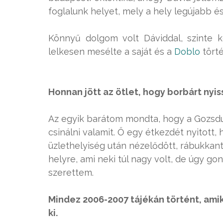
foglalunk helyet, mely a hely legújabb 
Könnyű dolgom volt Dáviddal, szinte k
lelkesen mesélte a saját és a
Doblo
törté
Honnan jött az ötlet, hogy borbárt nyi
Az egyik barátom mondta, hogy a Gozsdu-ud
csinálni valamit. Ő egy étkezdét nyitott,
üzlethelyiség után nézelődött, rábukkant
helyre, ami neki túl nagy volt, de úgy go
szerettem.
Mindez 2006-2007 tájékán történt, am
ki.