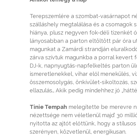
Terepszemlére a szombat-vasárnapot nézt
szálláshely megtalálása és a csomagok sz
hiánya, plusz negyven fok-déli tizenkét ó
lányosabban a parton eltöltött pár óra
magunkat a Zamárdi strandján eluralkod
zárva szívtuk magunkba a porral kevert f
DJ-k, napnyugtás-napfelkeltés parton üld
ismeretlenekkel, vihar elől menekülés, v
összemosolygás, önkívület-sikoltozás, s
ellazulás… Akik pedig mindehhez jó „hátté
Tinie Tempah
melegítette be merevre na
nézettsége nem véletlenül majd’ 30 milli
nyitotta az ajtót előttünk, hogy a stílus
szerényen, közvetlenül, energikusan.