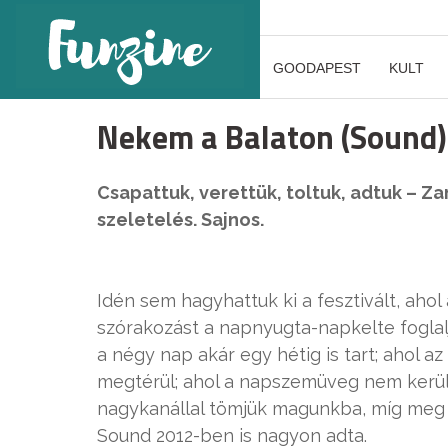
GOODAPEST
KULT
Nekem a Balaton (Sound
Csapattuk, verettük, toltuk, adtuk – 
szeletelés. Sajnos.
Idén sem hagyhattuk ki a fesztivált, aho
szórakozást a napnyugta-napkelte foglalj
a négy nap akár egy hétig is tart; ahol
megtérül; ahol a napszemüveg nem kerül a
nagykanállal tömjük magunkba, míg meg n
Sound 2012-ben is nagyon adta.