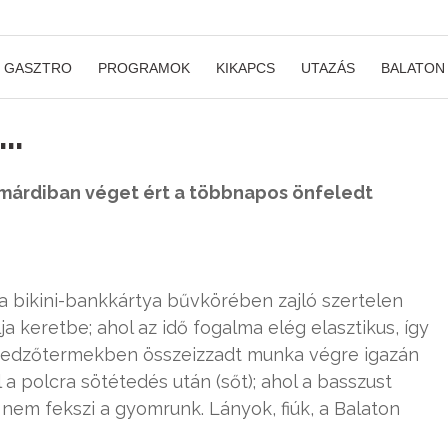
GASZTRO
PROGRAMOK
KIKAPCS
UTAZÁS
BALATON
)…
Zamárdiban véget ért a többnapos önfeledt
l a bikini-bankkártya bűvkörében zajló szertelen
a keretbe; ahol az idő fogalma elég elasztikus, így
 az edzőtermekben összeizzadt munka végre igazán
 polcra sötétedés után (sőt); ahol a basszust
em fekszi a gyomrunk. Lányok, fiúk, a Balaton