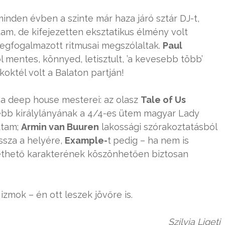
nden évben a szinte már haza járó sztár DJ-t,
, de kifejezetten eksztatikus élmény volt
gfogalmazott ritmusai megszólaltak.
Paul
 mentes, könnyed, letisztult, ’a kevesebb több’
koktél volt a Balaton partján!
a deep house mesterei: az olasz
Tale of Us
isebb királylányának a 4/4-es ütem magyar Lady
ttam;
Armin van Buuren
lakossági szórakoztatásból
issza a helyére,
Example-
t
pedig – ha nem is
erethető karakterének köszönhetően biztosan
izmok – én ott leszek jövőre is.
Szilvia Ligeti