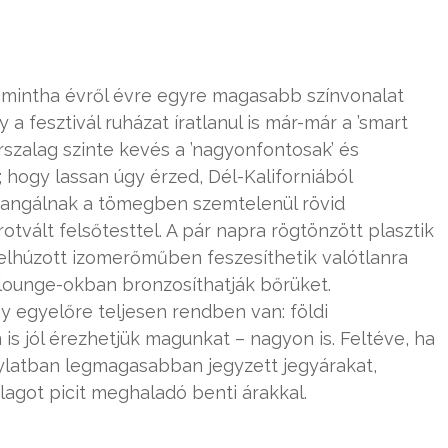
 mintha évről évre egyre magasabb színvonalat
a fesztivál ruházat íratlanul is már-már a ’smart
arszalag szinte kevés a ’nagyonfontosak’ és
hogy lassan úgy érzed, Dél-Kaliforniából
rohangálnak a tömegben szemtelenül rövid
tvált felsőtesttel. A pár napra rögtönzött plasztik
felhúzott izomerőműben feszesíthetik valótlanra
i lounge-okban bronzosíthatják bőrüket.
 egyelőre teljesen rendben van: földi
s jól érezhetjük magunkat – nagyon is. Feltéve, ha
onylatban legmagasabban jegyzett jegyárakat,
lagot picit meghaladó benti árakkal.