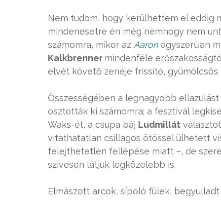
Nem tudom, hogy kerülhettem el eddig mi
mindenesetre én még nemhogy nem untam
számomra, mikor az
Aaron
egyszerűen me
Kalkbrenner
mindenféle erőszakosságtól
elvét követő zenéje frissítő, gyümölcsös 
Összességében a legnagyobb ellazulást 
osztották ki számomra; a fesztivál legk
Waks-ét, a csupa báj
Ludmillát
választo
vitathatatlan csillagos ötössel ülhetett v
felejthetetlen fellépése miatt –, de sz
szívesen látjuk legközelebb is.
Elmászott arcok, sípoló fülek, begyulladt 