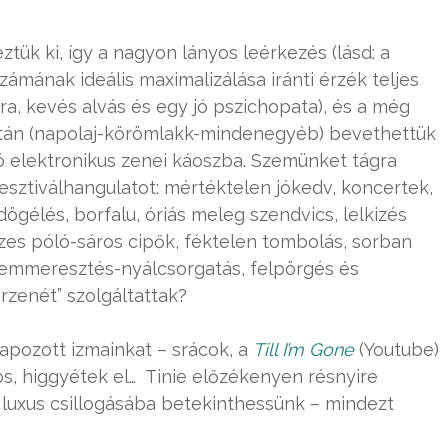
ük ki, így a nagyon lányos leérkezés (lásd: a
ámának ideális maximalizálása iránti érzék teljes
ra, kevés alvás és egy jó pszichopata), és a még
 után (napolaj-körömlakk-mindenegyéb) bevethettük
ó elektronikus zenei káoszba. Szemünket tágra
esztiválhangulatot: mértéktelen jókedv, koncertek,
ögélés, borfalu, óriás meleg szendvics, lelkizés
izes póló-sáros cipők, féktelen tombolás, sorban
zemmeresztés-nyálcsorgatás, felpörgés és
rzenét” szolgáltattak?
pozott izmainkat – srácok, a
Till I’m Gone
(Youtube)
ós, higgyétek el… Tinie előzékenyen résnyire
os luxus csillogásába betekinthessünk – mindezt