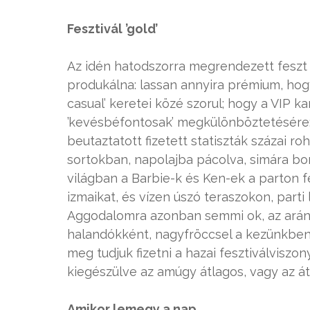
Fesztivál ’gold’
Az idén hatodszorra megrendezett feszt
produkálna: lassan annyira prémium, hogy 
casual’ keretei közé szorul; hogy a VIP k
’kevésbéfontosak’ megkülönböztetésére; 
beutaztatott fizetett statiszták százai 
sortokban, napolajba pácolva, simára boro
világban a Barbie-k és Ken-ek a parton 
izmaikat, és vízen úszó teraszokon, part
Aggodalomra azonban semmi ok, az arány
halandókként, nagyfröccsel a kezünkben i
meg tudjuk fizetni a hazai fesztiválvisz
kiegészülve az amúgy átlagos, vagy az át
Amikor lemegy a nap