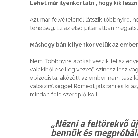
Lehet már ilyenkor látni, hogy kik les
Azt már felvételenél látszik többnyire, h
tehetség. Ez az első pillanatban meglátsz
Máshogy bánik ilyenkor velük az ember
Nem. Többnyire azokat veszik fel az egy
valakiből esetleg vezető színész lesz va
epizodista, aközött az ember nem tesz k
valószínűséggel Rómeót játszani és ki az,
minden féle szereplő kell.
„Nézni a feltörekvő ú
bennük és megpróbáln