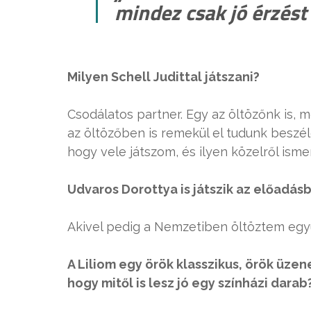
mindez csak jó érzést
Milyen Schell Judittal játszani?
Csodálatos partner. Egy az öltözőnk is, 
az öltözőben is remekül el tudunk beszé
hogy vele játszom, és ilyen közelről isme
Udvaros Dorottya is játszik az előadás
Akivel pedig a Nemzetiben öltöztem együ
A Liliom egy örök klasszikus, örök üze
hogy mitől is lesz jó egy színházi darab