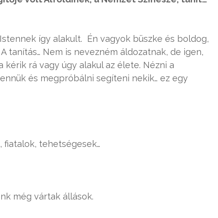
stennek így alakult. Én vagyok büszke és boldog,
 A tanítás… Nem is nevezném áldozatnak, de igen,
kérik rá vagy úgy alakul az élete. Nézni a
bennük és megpróbálni segíteni nekik… ez egy
 fiatalok, tehetségesek…
nk még vártak állások.