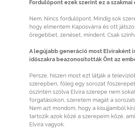
Fordulópont ezek szerint ez a szakmai
Nem. Nincs fordulópont. Mindig sok szerep
hogy elmentem Kaposvárra és ott játszo
öregebbet, zenéset, mindent. Csak szính
A legújabb generáció most Elviraként i
időszakra beazonosították Önt az emb
Persze, hiszen most ezt látják a televízi
szerepben, főleg egy sorozat főszerep
őszintén szólva Elvira szerepe nem sokat
forgatásokon, szeretem magát a sorozato
Nem azt mondom, hogy a kisujjamból kirá
tartozik azok közé a szerepeim közé, ami
Elvira vagyok.