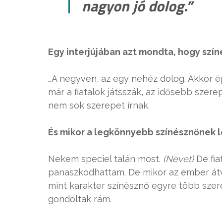
nagyon jó dolog.”
Egy interjújában azt mondta, hogy szí
…A negyven, az egy nehéz dolog. Akkor é
már a fiatalok játsszák, az idősebb szer
nem sok szerepet írnak.
És mikor a legkönnyebb színésznőnek l
Nekem speciel talán most.
(Nevet)
De fia
panaszkodhattam. De mikor az ember átv
mint karakter színésznő egyre több sz
gondoltak rám.