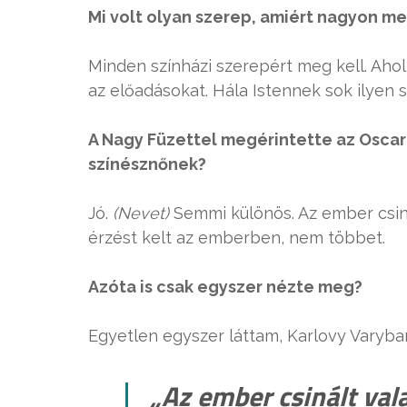
Mi volt olyan szerep, amiért nagyon me
Minden színházi szerepért meg kell. Ahol
az előadásokat. Hála Istennek sok ilyen 
A Nagy Füzettel megérintette az Oscar
színésznőnek?
Jó.
(Nevet)
Semmi különös. Az ember csiná
érzést kelt az emberben, nem többet.
Azóta is csak egyszer nézte meg?
Egyetlen egyszer láttam, Karlovy Vary
„Az ember csinált val