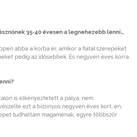
nésznőnek 35-40 évesen a legnehezebb lenni…
ppen abba a korba ér, amikor a fiatal szerepeket
epeket pedig az idősebbek. És negyven éves korra
enni?
talon is elkényeztetett a pálya, nem
észelte ezt a bizonyos negyven éves kort, én,
erepet tudhattam magaménak, egyre többször