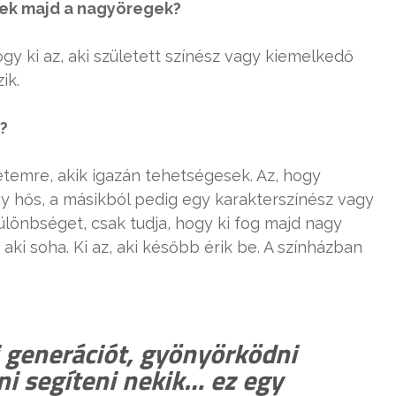
znek majd a nagyöregek?
ogy ki az, aki született színész vagy kiemelkedő
ik.
?
etemre, akik igazán tehetségesek. Az, hogy
gy hős, a másikból pedig egy karakterszínész vagy
ülönbséget, csak tudja, hogy ki fog majd nagy
 aki soha. Ki az, aki később érik be. A színházban
j generációt, gyönyörködni
i segíteni nekik… ez egy