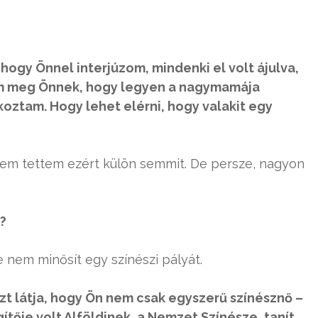
gy Önnel interjúzom, mindenki el volt ájulva,
em meg Önnek, hogy legyen a nagymamája
lkoztam. Hogy lehet elérni, hogy valakit egy
nem tettem ezért külön semmit. De persze, nagyon
?
e nem minősít egy színészi pályát.
zt látja, hogy Ön nem csak egyszerű színésznő –
gítője volt Alföldinek, a Nemzet Színésze, tanít…