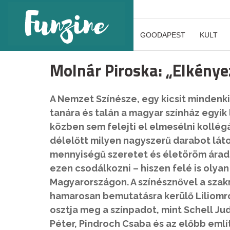
GOODAPEST
KULT
Molnár Piroska: „Elkénye
A Nemzet Színésze, egy kicsit minden
tanára és talán a magyar színház egyik
közben sem felejti el elmesélni kollé
délelőtt milyen nagyszerű darabot látot
mennyiségű szeretet és életöröm áradt
ezen csodálkozni – hiszen felé is olyan
Magyarországon. A színésznővel a szakm
hamarosan bemutatásra kerülő Liliomr
osztja meg a színpadot, mint Schell Ju
Péter, Pindroch Csaba és az előbb emlí