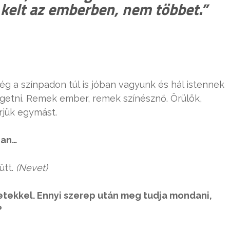
 kelt az emberben, nem többet.”
még a színpadon túl is jóban vagyunk és hál istennek
lgetni. Remek ember, remek színésznő. Örülök,
rjük egymást.
ban…
tt.
(Nevet)
netekkel. Ennyi szerep után meg tudja mondani,
?