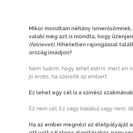
Mikor mondtam néhány ismerősömnek, ho
valaki még azt is mondta, hogy üzenj
(felnevet)
. Hihetetlen rajongással talá
ország imádjon?
Nem tudom, hogy lehet elérni, mert én 
jó érzés, ha szeretik az embert.
Ez lehet egy cél is a színész szakmának
Ez nem cél. Ez vagy kialakul vagy nem, d
Ha az ember megnézi az életpályáját a
ott volt a Katona alapításakor, nagy se