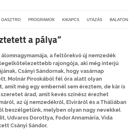
GASZTRO
PROGRAMOK
KIKAPCS
UTAZÁS
BALATON
ztetett a pálya”
ki álomnagymamája, a feltörekvő új nemzedék
 legelkötelezettebb rajongója, aki még interjú
gájának, Csányi Sándornak, hogy vasárnap
t. Molnár Piroskából fél óra alatt olyan
, amit még egy embernél sem éreztem, de kár is
 szeretet árad, amit kevés színész érezhet
áról, az új nemzedékről, Elviráról és a Tháliában
ól beszélgetünk, melyben olyan nagy nevekkel
dit, Udvaros Dorottya, Fodor Annamária, Vida
tett Csányi Sándor.