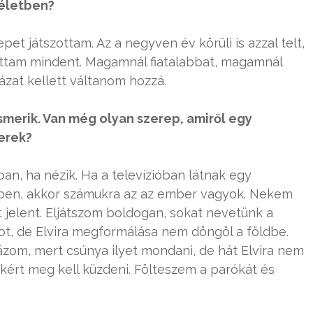
 életben?
et játszottam. Az a negyven év körüli is azzal telt,
ttam mindent. Magamnál fiatalabbat, magamnál
ázat kellett váltanom hozzá.
smerik. Van még olyan szerep, amiről egy
erek?
óban, ha nézik. Ha a televízióban látnak egy
ében, akkor számukra az az ember vagyok. Nekem
 jelent. Eljátszom boldogan, sokat nevetünk a
t, de Elvira megformálása nem döngöl a földbe.
zom, mert csúnya ilyet mondani, de hát Elvira nem
kért meg kell küzdeni. Fölteszem a parókát és