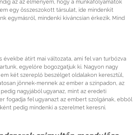
indig az az élményem, hogy a munkafolyamatok
em egy összeszokott társulat, ide mindenkit
unk egymásról, mindenki kíváncsian érkezik. Mind
 évekbe átírt mai változata, ami fel van turbózva
tartunk, egyelőre bogozgatjuk ki. Nagyon nagy
 Nem két szereplő beszélget oldalakon keresztül,
atosan jönnek-mennek az ember a színpadon, az
 pedig nagyjából ugyanaz, mint az eredeti
r fogadja fel ugyanazt az embert szolgának, ebből
ként pedig mindenki a szerelmet keresni.