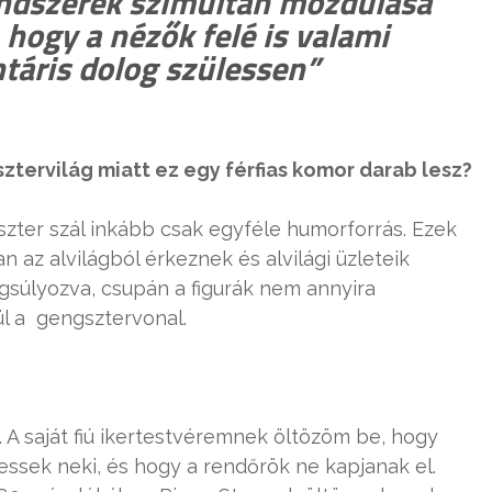
endszerek szimultán mozdulása
hogy a nézők felé is valami
táris dolog szülessen”
ztervilág miatt ez egy férfias komor darab lesz?
szter szál inkább csak egyféle humorforrás. Ezek
n az alvilágból érkeznek és alvilági üzleteik
gsúlyozva, csupán a figurák nem annyira
ül a gengsztervonal.
 A saját fiú ikertestvéremnek öltözöm be, hogy
ssek neki, és hogy a rendőrök ne kapjanak el.