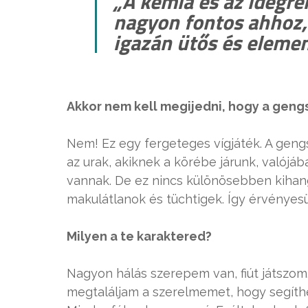
„A kémia és az idegr
nagyon fontos ahhoz, 
igazán ütős és elemen
Akkor nem kell megijedni, hogy a gengs
Nem! Ez egy fergeteges vígjáték. A geng
az urak, akiknek a körébe járunk, valójába
vannak. De ez nincs különösebben kihan
makulátlanok és tüchtigek. Így érvényes
Milyen a te karaktered?
Nagyon hálás szerepem van, fiút játszom.
megtaláljam a szerelmemet, hogy segíthe