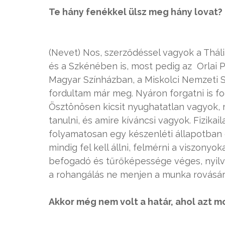
Te hány fenékkel ülsz meg hány lovat?
(Nevet) Nos, szerződéssel vagyok a Thál
és a Szkénében is, most pedig az Orlai 
Magyar Színházban, a Miskolci Nemzeti 
fordultam már meg. Nyáron forgatni is
Ösztönösen kicsit nyughatatlan vagyok,
tanulni, és amire kíváncsi vagyok. Fizikaila
folyamatosan egy készenléti állapotban
mindig fel kell állni, felmérni a viszonyo
befogadó és tűrőképessége véges, nyilv
a rohangálás ne menjen a munka rovására.
Akkor még nem volt a határ, ahol azt 