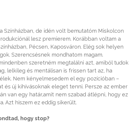
ia Színházban, de idén volt bemutatóm Miskolcon
Produkciónál lesz premierem. Korábban voltam a
Színházban, Pécsen, Kaposváron. Elég sok helyen
 fogok. Szerencsésnek mondhatom magam.
 mindenben szeretném megtalálni azt, amiből tudok
g, lelkileg és mentálisan is frissen tart az, ha
 élek. Nem kényelmesedem el egy pozícióban –
kat és új kihívásoknak eleget tenni. Persze az ember
án van egy határ,amit nem szabad átlépni, hogy ez
 Azt hiszem ez eddig sikerült.
mondtad, hogy stop?