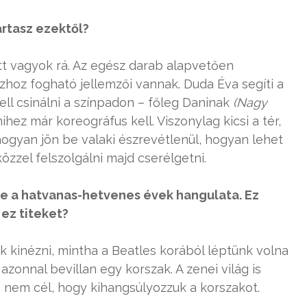
artasz ezektől?
t vagyok rá. Az egész darab alapvetően
hoz fogható jellemzői vannak. Duda Éva segíti a
ll csinálni a színpadon – főleg Daninak
(Nagy
hez már koreográfus kell. Viszonylag kicsi a tér,
hogyan jön be valaki észrevétlenül, hogyan lehet
özzel felszolgálni majd cserélgetni.
ve a hatvanas-hetvenes évek hangulata. Ez
ez titeket?
 kinézni, mintha a Beatles korából léptünk volna
 azonnal bevillan egy korszak. A zenei világ is
nem cél, hogy kihangsúlyozzuk a korszakot.