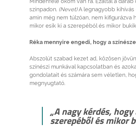
Mindenféle okom van rá. Ezáltal a darab
színpadon.
(Nevet)
A legnagyobb kihívás e
amin még nem túlzóan, nem kifigurázva h
mikor esik ki a szerepéből és mikor buki
Réka mennyire engedi, hogy a színésze
Abszolút szabad kezet ad, közösen jövün
színészi munkával kapcsolatban és azokat 
gondolatait és számára sem véletlen, ho
megnyugtató.
„A nagy kérdés, hogy 
szerepéből és mikor b