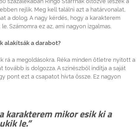
 80 százalékában Ringo Starrnak öltözve leszek a
bben rejlik. Meg kell találni azt a határvonalat,
at a dolog. A nagy kérdés, hogy a karakterem
k le. Számomra ez az, ami nagyon izgalmas.
k alakítsák a darabot?
k rá a megoldásokra. Réka minden ötletre nyitott a
tovább is dolgozza. A színészből indítja a saját
gy pont ezt a csapatot hívta össze. Ez nagyon
a karakterem mikor esik ki a
ukik le.”