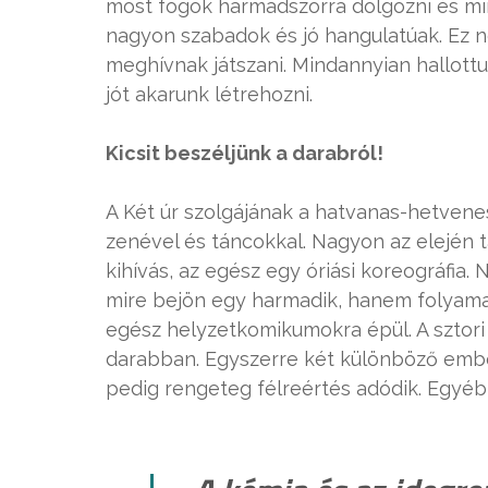
most fogok harmadszorra dolgozni és m
nagyon szabadok és jó hangulatúak. Ez n
meghívnak játszani. Mindannyian hallott
jót akarunk létrehozni.
Kicsit beszéljünk a darabról!
A Két úr szolgájának a hatvanas-hetvenes
zenével és táncokkal. Nagyon az elején 
kihívás, az egész egy óriási koreográfia.
mire bejön egy harmadik, hanem folyam
egész helyzetkomikumokra épül. A sztori
darabban. Egyszerre két különböző embe
pedig rengeteg félreértés adódik. Egyéb