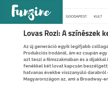
GOODAPEST
KULT
Lovas Rozi: A színészek k
Az új generáció egyik legifjabb csilla
Produkciós Irodánál, ám ez csupán egy
azt teszi a filmszakmában és a díjakkal i
fenékkel két lovat kapcsán beszélgettü
hatvanas évekbe visszanyúló darabról é
Magyarországon az, ami a Broadway-en