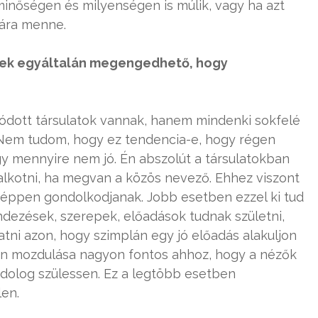
inőségen és milyenségen is múlik, vagy ha azt
sára menne.
nek egyáltalán megengedhető, hogy
ott társulatok vannak, hanem mindenki sokfelé
. Nem tudom, hogy ez tendencia-e, hogy régen
y mennyire nem jó. Én abszolút a társulatokban
alkotni, ha megvan a közös nevező. Ehhez viszont
taképpen gondolkodjanak. Jobb esetben ezzel ki tud
endezések, szerepek, előadások tudnak születni,
tni azon, hogy szimplán egy jó előadás alakuljon
tán mozdulása nagyon fontos ahhoz, hogy a nézők
s dolog szülessen. Ez a legtöbb esetben
len.