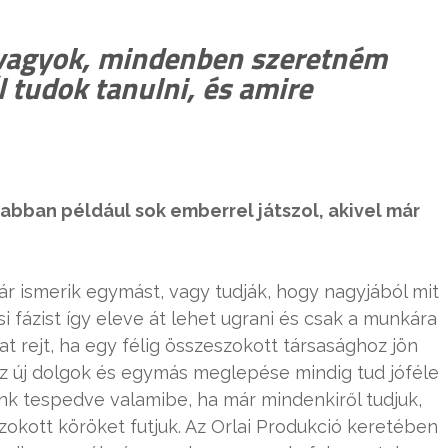
 vagyok, mindenben szeretném
l tudok tanulni, és amire
abban például sok emberrel játszol, akivel már
 ismerik egymást, vagy tudják, hogy nagyjából mit
si fázist így eleve át lehet ugrani és csak a munkára
t rejt, ha egy félig összeszokott társasághoz jön
. Az új dolgok és egymás meglepése mindig tud jóféle
unk tespedve valamibe, ha már mindenkiről tudjuk,
szokott köröket futjuk. Az Orlai Produkció keretében