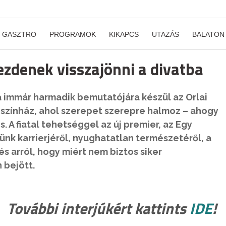
GASZTRO
PROGRAMOK
KIKAPCS
UTAZÁS
BALATON
ezdenek visszajönni a divatba
ga immár harmadik bemutatójára készül az Orlai
 színház, ahol szerepet szerepre halmoz – ahogy
s. A fiatal tehetséggel az új premier, az Egy
nk karrierjéről, nyughatatlan természetéről, a
s arról, hogy miért nem biztos siker
 bejött.
További interjúkért kattints
IDE
!