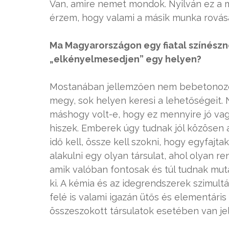
Van, amire nemet mondok. Nyilván ez a m
érzem, hogy valami a másik munka rová
Ma Magyarországon egy fiatal színész
„elkényelmesedjen” egy helyen?
Mostanában jellemzően nem bebetonozód
megy, sok helyen keresi a lehetőségeit
máshogy volt-e, hogy ez mennyire jó vag
hiszek. Emberek úgy tudnak jól közösen 
idő kell, össze kell szokni, hogy egyfaj
alakulni egy olyan társulat, ahol olyan r
amik valóban fontosak és túl tudnak muta
ki. A kémia és az idegrendszerek szimul
felé is valami igazán ütős és elementári
összeszokott társulatok esetében van je