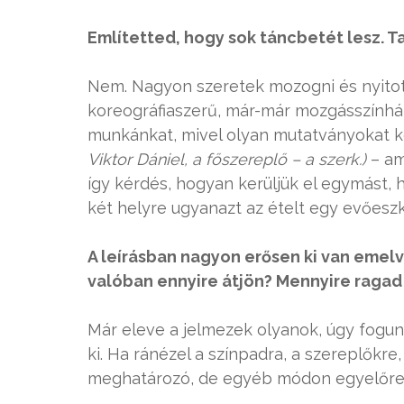
Említetted, hogy sok táncbetét lesz. T
Nem. Nagyon szeretek mozogni és nyitot
koreográfiaszerű, már-már mozgásszínház
munkánkat, mivel olyan mutatványokat ke
Viktor Dániel, a főszereplő – a szerk.)
– ami
így kérdés, hogyan kerüljük el egymást, 
két helyre ugyanazt az ételt egy evőeszk
A leírásban nagyon erősen ki van emel
valóban ennyire átjön? Mennyire ragad 
Már eleve a jelmezek olyanok, úgy fogunk
ki. Ha ránézel a színpadra, a szereplőkre,
meghatározó, de egyéb módon egyelőre 