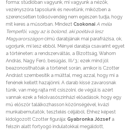
forma: stúdióban vagyunk, mi vagyunk a nézők,
vezényszóra tapsolunk és nevetünk, miközben a
szerencsétlen tolksóvendég nem egészen tudja, hogy
mit keres a műsorban. Mindezt
Csokonai
A méla
Tempefői, vagy az is bolond, aki poétává lesz
Magyarországon
című darabjának mai parafrázisa, ok,
ugorjunk, mi lesz ebből. Ményei darabja csavarint egyet
a történeten: a rendszerváltás, a Bizottság, Wahorn
András, Nagy Feró, besúgás, III/3.: ezek mind jól
beazonosíthatóak a történet során, amikor is Czotter
Andrást szembesítik a múlttal, meg azzal, hogy mi a
fenének kellett hazajönni. A darab kissé zavarosnak
tűnik, van még rajta mit csiszolni, de végül is azért
vannak ezek a felolvasószínházi előadások, hogy egy
mű először találkozhasson közönségével, kvázi
munkabemutatók, tesztelés céljából. Ehhez képest
kidolgozott Czotter figurája:
Gyabronka József
a
felszín alatt fortyogó indulatokkal megáldott,