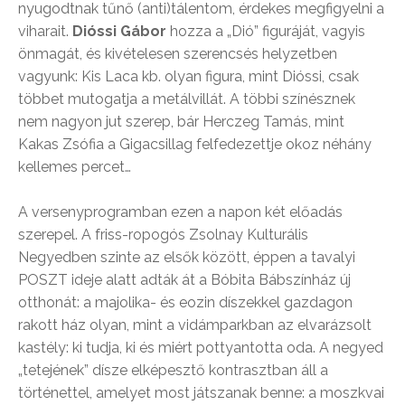
nyugodtnak tűnő (anti)tálentom, érdekes megfigyelni a
viharait.
Dióssi Gábor
hozza a „Dió” figuráját, vagyis
önmagát, és kivételesen szerencsés helyzetben
vagyunk: Kis Laca kb. olyan figura, mint Dióssi, csak
többet mutogatja a metálvillát. A többi színésznek
nem nagyon jut szerep, bár Herczeg Tamás, mint
Kakas Zsófia a Gigacsillag felfedezettje okoz néhány
kellemes percet…
A versenyprogramban ezen a napon két előadás
szerepel. A friss-ropogós Zsolnay Kulturális
Negyedben szinte az elsők között, éppen a tavalyi
POSZT ideje alatt adták át a Bóbita Bábszínház új
otthonát: a majolika- és eozin díszekkel gazdagon
rakott ház olyan, mint a vidámparkban az elvarázsolt
kastély: ki tudja, ki és miért pottyantotta oda. A negyed
„tetejének” dísze elképesztő kontrasztban áll a
történettel, amelyet most játszanak benne: a moszkvai