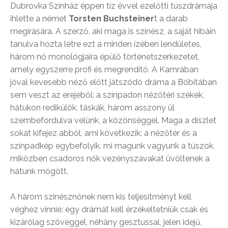
Dubrovka Színház éppen tíz évvel ezelőtti túszdrámája
ihlette a német
Torsten Buchsteiner
t a darab
megírására. A szerző, aki maga is színész, a saját hibáin
tanulva hozta létre ezt a minden ízében lendületes,
három nő monológjaira épülő történetszerkezetet,
amely egyszerre profi és megrendítő. A Kamrában
jóval kevesebb néző előtt játszódó dráma a Bóbitában
sem veszt az erejéből: a színpadon nézőtéri székek,
hátukon redikülök, táskák, három asszony ül
szembefordulva velünk, a közönséggel. Maga a díszlet
sokat kifejez abból, ami következik: a nézőtér és a
színpadkép egybefolyik, mi magunk vagyunk a túszok,
miközben csadoros nők vezényszavakat üvöltenek a
hátunk mögött.
A három színésznőnek nem kis teljesítményt kell
véghez vinnie: egy drámát kell érzékeltetniük csak és
kizárólag szöveggel, néhány gesztussal, jelen idejű,