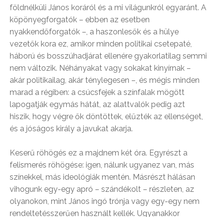
földnélküli János koráról és a mi világunkról egyaránt. A
köpönyegforgatók – ebben az esetben
nyakkendőforgatók –, a haszonlesők és a hülye
vezetők kora ez, amikor minden politikai csetepaté,
háború és bosszúhadjárat ellenére gyakorlatilag semmi
nem változik. Néhányakat vagy sokakat kinyírnak –
akár politikailag, akár ténylegesen –, és mégis minden
marad a régiben: a csúcsfejek a színfalak mögött
lapogatják egymás hátát, az alattvalók pedig azt
hiszik, hogy végre ők döntöttek, elűzték az ellenséget,
és a jóságos király a javukat akarja.
Keserű röhögés ez a majdnem két óra. Egyrészt a
felismerés röhögése: igen, nálunk ugyanez van, más
színekkel, más ideológiák mentén. Másrészt hálásan
vihogunk egy-egy apró – szándékolt – részleten, az
olyanokon, mint János ingó trónja vagy egy-egy nem
rendeltetésszerűen használt kellék. Ugyanakkor