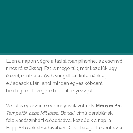
A szerdai nap két budapesti produkcióé: a
Katona Nordostja után az Örkény Színház János
királya következett. És végre az időjárás is
egészen tűrhető…
Ezen a napon végre a táskákban pihenhet az esernyő:
nincs rá szükség. Ezt is megértük, már kezdtük úgy
érezni, mintha az ősdzsungelben kutatnánk a jobb
előadások után, ahol minden egyes köbcenti
belélegzett levegőre több liternyi víz jut…
Végül is egészen eredményesek voltunk.
Ményei Pál
Tempefői, azaz Mit látsz, Bandi?
című darabjának
felolvasószínházi előadásával kezdődik a nap, a
HoppArtosok előadásában. Kicsit lerágott csont ez a