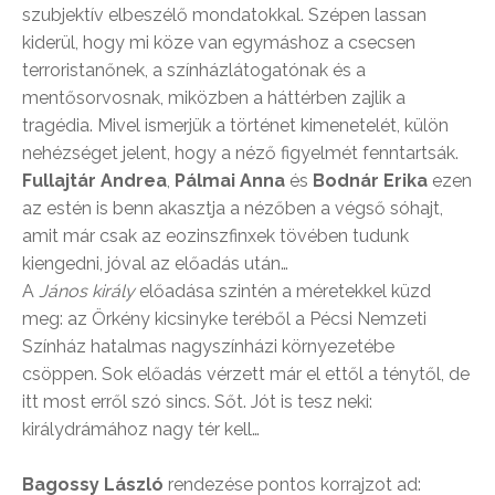
szubjektív elbeszélő mondatokkal. Szépen lassan
kiderül, hogy mi köze van egymáshoz a csecsen
terroristanőnek, a színházlátogatónak és a
mentősorvosnak, miközben a háttérben zajlik a
tragédia. Mivel ismerjük a történet kimenetelét, külön
nehézséget jelent, hogy a néző figyelmét fenntartsák.
Fullajtár Andrea
,
Pálmai Anna
és
Bodnár Erika
ezen
az estén is benn akasztja a nézőben a végső sóhajt,
amit már csak az eozinszfinxek tövében tudunk
kiengedni, jóval az előadás után…
A
János király
előadása szintén a méretekkel küzd
meg: az Örkény kicsinyke teréből a Pécsi Nemzeti
Színház hatalmas nagyszínházi környezetébe
csöppen. Sok előadás vérzett már el ettől a ténytől, de
itt most erről szó sincs. Sőt. Jót is tesz neki:
királydrámához nagy tér kell…
Bagossy László
rendezése pontos korrajzot ad: