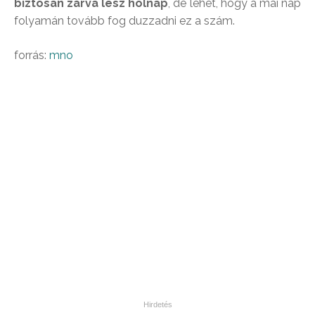
biztosan zárva lesz holnap
, de lehet, hogy a mai nap
folyamán tovább fog duzzadni ez a szám.
forrás:
mno