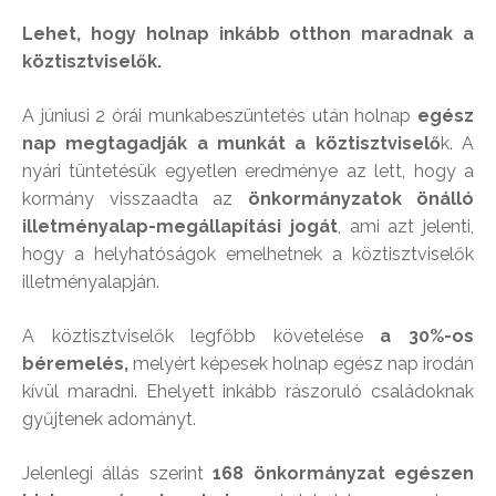
Lehet, hogy holnap inkább otthon maradnak a
köztisztviselők.
A júniusi 2 órái munkabeszüntetés után holnap
egész
nap megtagadják a munkát a köztisztviselő
k. A
nyári tüntetésük egyetlen eredménye az lett, hogy a
kormány visszaadta az
önkormányzatok önálló
illetményalap-megállapítási jogát
, ami azt jelenti,
hogy a helyhatóságok emelhetnek a köztisztviselők
illetményalapján.
A köztisztviselők legfőbb követelése
a 30%-os
béremelés,
melyért képesek holnap egész nap irodán
kívül maradni. Ehelyett inkább rászoruló családoknak
gyűjtenek adományt.
Jelenlegi állás szerint
168 önkormányzat egészen