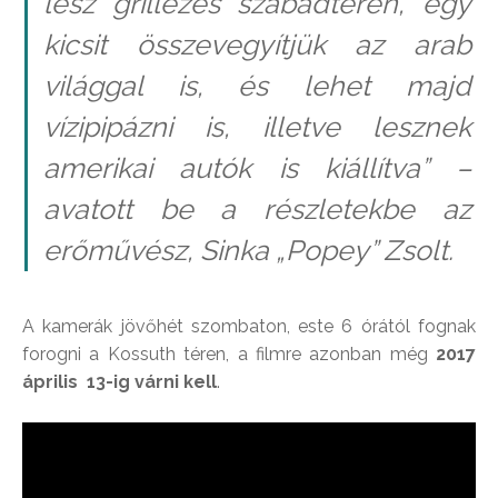
lesz grillezés szabadtéren, egy
kicsit összevegyítjük az arab
világgal is, és lehet majd
vízipipázni is, illetve lesznek
amerikai autók is kiállítva” –
avatott be a részletekbe az
erőművész, Sinka „Popey” Zsolt.
A kamerák jövőhét szombaton, este 6 órától fognak
forogni a Kossuth téren, a filmre azonban még
2017
április 13-ig várni kell
.