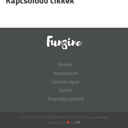
Kapcsolódó cikkek
Rólunk
Impresszum
Szerzői jogok
Archív
Terjesztési pontok
© 2017-2018 FUNZINE Média Kft. | Minden jog fenntartva
crafted with
by
PR