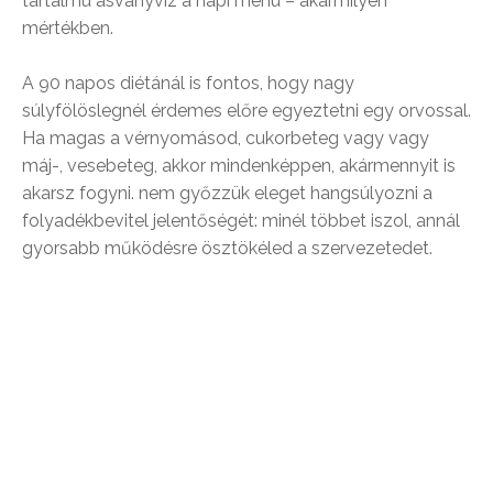
tartalmú ásványvíz a napi menü – akármilyen
mértékben.
A 90 napos diétánál is fontos, hogy nagy
súlyfölöslegnél érdemes előre egyeztetni egy orvossal.
Ha magas a vérnyomásod, cukorbeteg vagy vagy
máj-, vesebeteg, akkor mindenképpen, akármennyit is
akarsz fogyni. nem győzzük eleget hangsúlyozni a
folyadékbevitel jelentőségét: minél többet iszol, annál
gyorsabb működésre ösztökéled a szervezetedet.