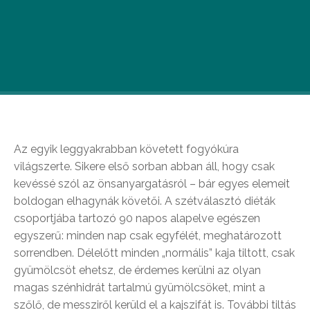
Ha a google-be elkezded bepötyögni a 90-es
számot, a 90 napos diéta az első találat. Mi sem
hagyhatjuk ki sorozatunkból…
Az egyik leggyakrabban követett fogyókúra
világszerte. Sikere első sorban abban áll, hogy csak
kevéssé szól az önsanyargatásról – bár egyes elemeit
boldogan elhagynák követői. A szétválasztó diéták
csoportjába tartozó 90 napos alapelve egészen
egyszerű: minden nap csak egyfélét, meghatározott
sorrendben. Délelőtt minden „normális” kaja tiltott, csak
gyümölcsöt ehetsz, de érdemes kerülni az olyan
magas szénhidrát tartalmú gyümölcsöket, mint a
szőlő, de messziről kerüld el a kajszifát is. További tiltás