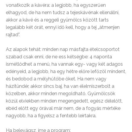
vonatkozik a kávéra: a legjobb, ha egyszerűen
elhagyod, de ha nem tudsz a tejeskávénak ellenállni,
akkor a kávé és a reggeli gyümölcs között tarts
legalább két órát, ennyi idő kell, hogy a tej „átmenjen
rajtad”.
Az alapok tehát: minden nap másfajta ételcsoportot
szabad csak enni, de ne ess kétségbe: 4 naponta
ismétlődhet a menü, ha vannak egy- vagy két adagos
edényeid, a legjobb, ha egy hétre előre lefőzöl mindent,
és bedobod a mélyhűtőbe őket. Ha nem vagy
házitündér, akkor sincs baj, ha van élelmiszerbolt a
közelben, akkor minden megoldható. Gyümölcsök
közül elviekben minden megengedett, egész délelőtt,
ebéd előtt egy órával már nem, de a fogyás mértéke
nagyobb, ha a figyelsz a fentebb leírtakra.
Ha belevágsz, íme a program: