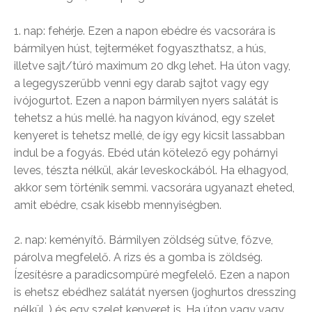
1. nap: fehérje. Ezen a napon ebédre és vacsorára is
bármilyen húst, tejterméket fogyaszthatsz, a hús,
illetve sajt/túró maximum 20 dkg lehet. Ha úton vagy,
a legegyszerűbb venni egy darab sajtot vagy egy
ivójogurtot. Ezen a napon bármilyen nyers salátát is
tehetsz a hús mellé. ha nagyon kívánod, egy szelet
kenyeret is tehetsz mellé, de így egy kicsit lassabban
indul be a fogyás. Ebéd után kötelező egy pohárnyi
leves, tészta nélkül, akár leveskockából. Ha elhagyod,
akkor sem történik semmi. vacsorára ugyanazt eheted,
amit ebédre, csak kisebb mennyiségben.
2. nap: keményítő. Bármilyen zöldség sütve, főzve,
párolva megfelelő. A rizs és a gomba is zöldség.
Ízesítésre a paradicsompüré megfelelő. Ezen a napon
is ehetsz ebédhez salátát nyersen (joghurtos dresszing
nélkül…) és egy szelet kenyeret is. Ha úton vagy vagy