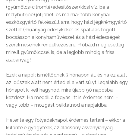
(gyümölcs+citromlé+édesítőszer+kicsi víz, be a
mélyhűtőbe) jól jöhet, és ma már több konyhai
eszközgyártó felkészült arra, hogy házi jégkrémgyártó
szettet (műanyag edénykéket és spatulás fogót)
bocsásson a konyhaművészet és a házi édességek
szerelmeseinek rendelkezésére. Próbáld meg esetleg
mirelit gyümölccsel is, de a legjobb mindig a friss
alapanyag!
Ezek a napok ismétlődnek 3 hónapon át, és ha ez alatt
az időszak alatt nem érted el a várt súlyt, legalább egy
hónapot ki kell hagynod, mire újabb 90 naposba
kezdesz. Ha megáll a fogyás, itt is érdemes némi –
vagy több – mozgást beiktatnod a napjaidba.
Hetente egy folyadéknapot érdemes tartani – ekkor a
különféle gyógyteák, az alacsony ásványianyag-