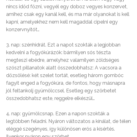
nincs időd főzni, vegyél egy doboz vegyes konzervet,
amihez csak egy kanál kell, és ma már olyanokat is kell
kapni, amelyekhez nem kell magaddal cipelni egy
konzervnyitót…
3. nap: szénhidrát. Ezt a napot szokták a legjobban
kedvelni a fogyókúrázók: bármilyen sós tészta
megteszi ebédre, amelyhez valamilyen zöldséges
szószt pillanatok alatt összedobhatsz: A vacsora a
dőzsölésé: két szelet tortát, esetleg három gombóc
fagyit enged a fogyókúra, de fontos, hogy másnapra
jól feltankolj gyümölccsel. Esetleg egy szörbetet
összedobhatsz este, reggelre elkészül…
4. nap: gyümölcsnap. Ezen a napon szokták a
legtöbben feladni. Nyáron változatos a kínálat, de télen
eléggé szegényes, így különösen erős a kísértés.
Ilyenkor nyáron egy szörbet