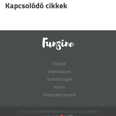
Kapcsolódó cikkek
Rólunk
Impresszum
Szerzői jogok
Archív
Terjesztési pontok
© 2017-2018 FUNZINE Média Kft. | Minden jog fenntartva