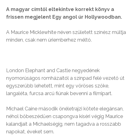
A magyar címtől eltekintve korrekt könyv a
frissen megjelent Egy angol úr Hollywoodban.
A Maurice Micklewhite néven született színész múltja
minden, csak nem úriemberhez méltó.
London Elephant and Castle negyedének
nyomorúságos romházaitól a színpad felé vezető út
egyszerűbb lehetett, mint egy vöröses szőke,
langaléta, furcsa arcú fiúnak bevenni a filmipart.
Michael Caine második önéletrajzi kötete elegánsan,
néhol bőbeszédűen csapongva kíséri végig Maurice
kalandjait a Michaelségig, nem tagadva a rosszabb
napokat, éveket sem.