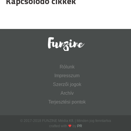
Kapcsolódó cikkek
Rólunk
Impresszum
Szerzői jogok
Archív
Terjesztési pontok
© 2017-2018 FUNZINE Média Kft. | Minden jog fenntartva
crafted with
by
PR