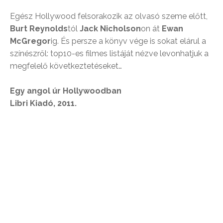
Egész Hollywood felsorakozik az olvasó szeme előtt,
Burt Reynolds
tól
Jack Nicholson
on át
Ewan
McGregor
ig. És persze a könyv vége is sokat elárul a
színészről: top10-es filmes listáját nézve levonhatjuk a
megfelelő következtetéseket…
Egy angol úr Hollywoodban
Libri Kiadó, 2011.