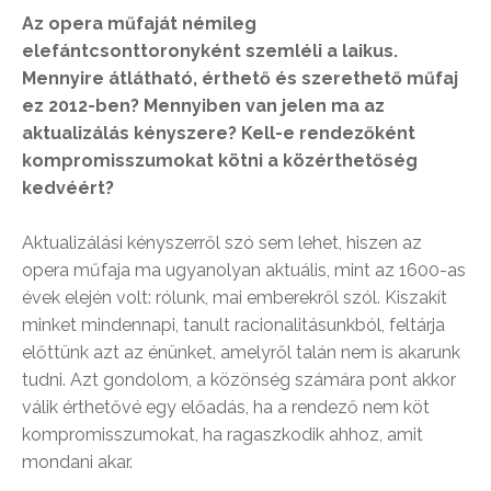
Az opera műfaját némileg
elefántcsonttoronyként szemléli a laikus.
Mennyire átlátható, érthető és szerethető műfaj
ez 2012-ben? Mennyiben van jelen ma az
aktualizálás kényszere? Kell-e rendezőként
kompromisszumokat kötni a közérthetőség
kedvéért?
Aktualizálási kényszerről szó sem lehet, hiszen az
opera műfaja ma ugyanolyan aktuális, mint az 1600-as
évek elején volt: rólunk, mai emberekről szól. Kiszakít
minket mindennapi, tanult racionalitásunkból, feltárja
előttünk azt az énünket, amelyről talán nem is akarunk
tudni. Azt gondolom, a közönség számára pont akkor
válik érthetővé egy előadás, ha a rendező nem köt
kompromisszumokat, ha ragaszkodik ahhoz, amit
mondani akar.