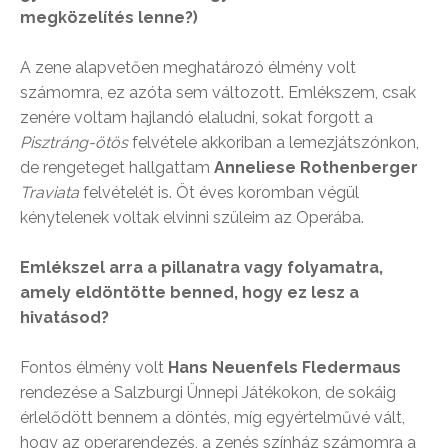
megközelítés lenne?)
A zene alapvetően meghatározó élmény volt
számomra, ez azóta sem változott. Emlékszem, csak
zenére voltam hajlandó elaludni, sokat forgott a
Pisztráng-ötös
felvétele akkoriban a lemezjátszónkon,
de rengeteget hallgattam
Anneliese Rothenberger
Traviata
felvételét is. Öt éves koromban végül
kénytelenek voltak elvinni szüleim az Operába.
Emlékszel arra a pillanatra vagy folyamatra,
amely eldöntötte benned, hogy ez lesz a
hivatásod?
Fontos élmény volt
Hans Neuenfels Fledermaus
rendezése a Salzburgi Ünnepi Játékokon, de sokáig
érlelődött bennem a döntés, míg egyértelművé vált,
hogy az operarendezés, a zenés színház számomra a