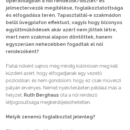
operavilágban a női rendezők/díszlet- és
jelmeztervezők megítélése, foglalkoztatottsága
és elfogadása terén. Tapasztaltál-e szakmádon
belül üvegplafon effektust, vagyis hogy bizonyos
együttműködések akár azért nem jöttek létre,
mert nem szakmai alapon döntöttek, hanem
egyszerűen nehezebben fogadtak el női
rendezőként?
Fiatal nőként sajnos még mindig különösen meg kell
küzdeni azért, hogy elfogadjanak egy vezető
pozícióban, és nem gondolom, hogy ez csak művészi
pályán érvényes. Német nyelvterületen például más a
helyzet,
Ruth Berghaus
óta a női rendező
létjogosultsága megkérdőjelezhetetlen.
Melyik zenemű foglalkoztat jelenleg?