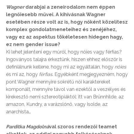
Wagner
darabjai a zeneirodalom nem éppen
legnőiesebb művei. A kihívásnak Wagner
esetében része volt az is, hogy nőként közelítesz
komplex gondolatmeneteihez és zenéjéhez,
vagy ez az aspektus tökéletesen hidegen hagy,
ez nem gender issue?
Ki lehet jelenteni egy műről, hogy nőies vagy férfias?
Ingoványos talajra érkeztünk, hiszen ehhez először is
definiálnunk kellene, hogy mi az egyáltalán, hogy
nőies
és mi az, hogy
férfias
. Egyébként megjegyezném, hogy
pont Wagner mennyire sokrétű női karaktereket
komponált, mennyire távol van ezektől a veszélyes és
kirekesztő nemi sztereotípiáktól: itt van Brünnhilde, az
amazon, Kundry, a varázslónő, vagy Isolde, az
anarchista…
Parditka Magdolná
val szoros rendezői teamet