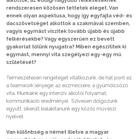
alkottok, az eddigi nagyobb felkéséseknek
rendszeresen közösen tettetek eleget. Van
ennek olyan aspektusa, hogy így egyfajta véd- és
dacszövetséget alkottok a szakmával szemben,
vagyis egymást viszitek tovább újabb és újabb
felkérésekbe? Vagy egyszerűen ez bevett
gyakorlat tőlünk nyugatra? Miben egészítitek ki
egymást, mennyi vita szegélyezi egy-egy mű
születését?
Természetesen rengeteget vitatkozunk, de hát pont ez
a teamwork lényege: az eszmecsere, a gyümölcsöző
vita. Munkáink egy intenzív alkotói folyamat,
kommunikáció eredményei. Szívesen dolgozunk
együtt, sikerült kialakítanunk egy közös művészi
nyelvet.
Van különbség a német illetve a magyar