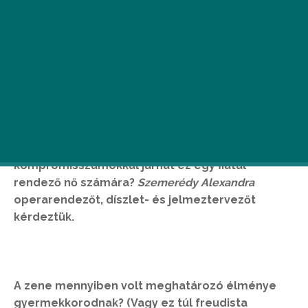
Bár gyermekkori zenei élményei egyértelműen
Budapesthez kötik, első sikereit német
nyelvterületen aratta. Miután lediplomázott a
salzburgi Mozarteumban, neves operarendezők
hallgatója lett, később jöttek a szakmai és
közönségsikerek, itthon és külföldön. Vajon
mennyire belterjes az operavilág, és milyen
kompromisszumokkal járhat ez egy fiatal
rendező nő számára?
Szemerédy Alexandra
operarendezőt, díszlet- és jelmeztervezőt
kérdeztük.
A zene mennyiben volt meghatározó élménye
gyermekkorodnak? (Vagy ez túl freudista