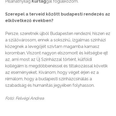
Pillanatnyilag
Kurtág
gal foglalkozom.
Szerepel a terveid között budapesti rendezés az
elkövetkező években?
Persze, szeretnék újból Budapesten rendezni, hiszen ez
a szülővárosom, ennek a sokszínű, izgalmas színházi
közegnek a levegőjét szívtam magamba kamasz
koromban. Viszont nagyon elszomorít és kétségbe ejt
az, ami most az Új Színházzal történt, külföldi
kollégáim is megdöbbenéssel és tiltakozással követik
az eseményeket. Kívánom, hogy véget érjen ez a
rémálom, hogy a budapesti színházcsinálás a
szabadság és humanitás jegyében folyhasson.
Fotó: Felvégi Andrea