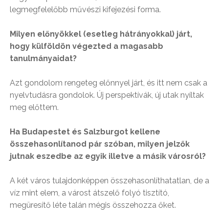
legmegfelelőbb művészi kifejezési forma.
Milyen előnyökkel (esetleg hátrányokkal) járt,
hogy külföldön végezted a magasabb
tanulmányaidat?
Azt gondolom rengeteg előnnyel járt, és itt nem csak a
nyelvtudásra gondolok. Új perspektívák, új utak nyíltak
meg előttem.
Ha Budapestet és Salzburgot kellene
összehasonlítanod pár szóban, milyen jelzők
jutnak eszedbe az egyik illetve a másik városról?
A két város tulajdonképpen összehasonlíthatatlan, de a
víz mint elem, a várost átszelő folyó tisztító,
megüresítő léte talán mégis összehozza őket.