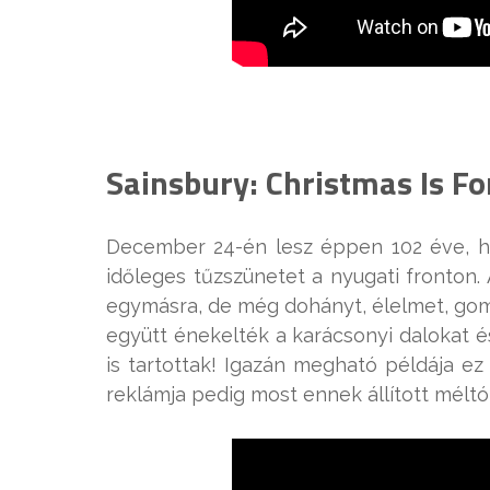
Sainsbury: Christmas Is Fo
December 24-én lesz éppen 102 éve, h
időleges tűzszünetet a nyugati fronton.
egymásra, de még dohányt, élelmet, gom
együtt énekelték a karácsonyi dalokat é
is tartottak! Igazán megható példája e
reklámja pedig most ennek állított méltó