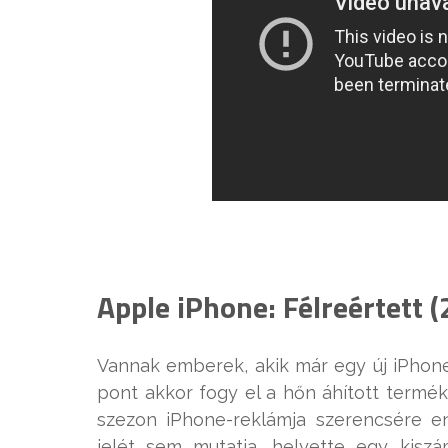
Apple iPhone: Félreértett 
Vannak emberek, akik már egy új iPhone
pont akkor fogy el a hőn áhított termék
szezon iPhone-reklámja szerencsére e
jelét sem mutatja, helyette egy kiszá