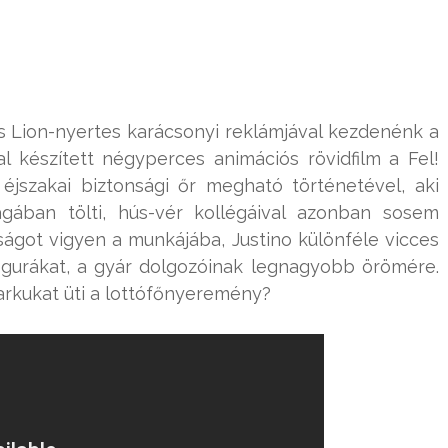
s Lion-nyertes karácsonyi reklámjával kezdenénk a
al készített négyperces animációs rövidfilm a Fel!
 éjszakai biztonsági őr megható történetével, aki
ágában tölti, hús-vér kollégáival azonban sosem
mságot vigyen a munkájába, Justino különféle vicces
igurákat, a gyár dolgozóinak legnagyobb örömére.
arkukat üti a lottófőnyeremény?