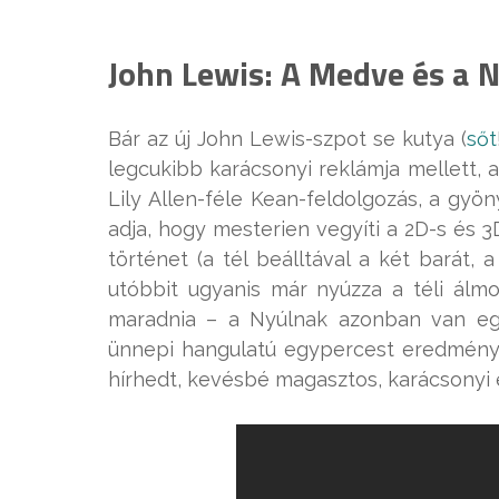
John Lewis: A Medve és a N
Bár az új John Lewis-szpot se kutya (
sőt
legcukibb karácsonyi reklámja mellett, a
Lily Allen-féle Kean-feldolgozás, a gyö
adja, hogy mesterien vegyíti a 2D-s és 
történet (a tél beálltával a két barát,
utóbbit ugyanis már nyúzza a téli álmo
maradnia – a Nyúlnak azonban van eg
ünnepi hangulatú egypercest eredményez
hírhedt, kevésbé magasztos, karácsonyi e