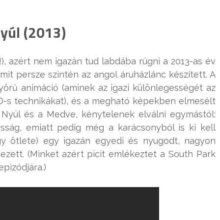
yúl (2013)
!), azért nem igazán tud labdába rúgni a 2013-as év
mit persze szintén az angol áruházlánc készített. A
nyörű animáció (aminek az igazi különlegességét az
3D-s technikákat), és a megható képekben elmesélt
 a Nyúl és a Medve, kénytelenek elválni egymástól:
sság, emiatt pedig még a karácsonyból is ki kell
y ötlete) egy igazán egyedi és nyugodt, nagyon
ett. (Minket azért picit emlékeztet a South Park
pizódjára.)