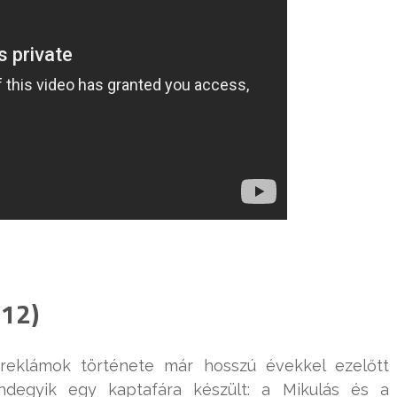
012)
éreklámok története már hosszú évekkel ezelőtt
ndegyik egy kaptafára készült: a Mikulás és a