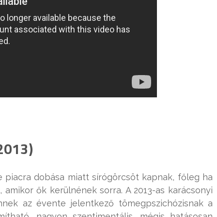
(2013)
 piacra dobása miatt sírógörcsöt kapnak, főleg ha
, amikor ők kerülnének sorra. A 2013-as karácsonyi
nnek az évente jelentkező tömegpszichózisnak a
mítható, nagyon szentimentális, mégis hatásosan