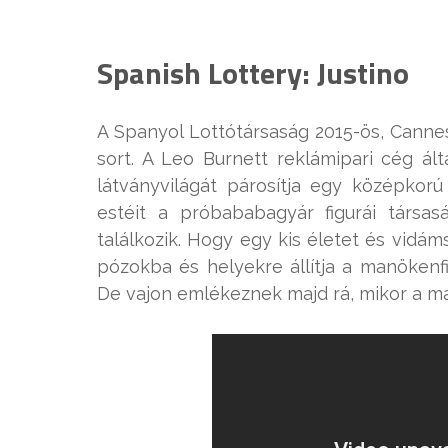
Spanish Lottery: Justino
A Spanyol Lottótársaság 2015-ös, Canne
sort. A Leo Burnett reklámipari cég ált
látványvilágát párosítja egy középkorú
estéit a próbababagyár figurái társas
találkozik. Hogy egy kis életet és vidá
pózokba és helyekre állítja a manökenf
De vajon emlékeznek majd rá, mikor a m