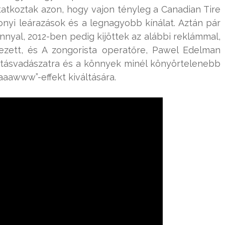
atkoztak azon, hogy vajon tényleg a Canadian Tire
nyi leárazások és a legnagyobb kínálat. Aztán pár
nnyal, 2012-ben pedig kijöttek az alábbi reklámmal,
ezett, és A zongorista operatőre, Pawel Edelman
hatásvadászatra és a könnyek minél könyörtelenebb
aaawww”-effekt kiváltására.