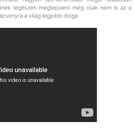
minek (egészen meglepően) még csak nem is az a
csonyra a világ legjobb dolga.