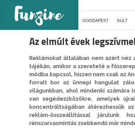
GOODAPEST
KULT
Az elmúlt évek legszívme
Reklámokat általában nem azért néz a
tájékán, amikor a szereteté a főszere
módba kapcsol, hiszen nem csak az And
forralt bor az ünnepi hangulat
zálo
világunkban, ahol mindenki számára i
van segédeszközökre, amelyek újrain
koncentráltságában átérezhessük az
reklám-összeállítással járulunk
rénszarvasmintás zsebkendő már minde