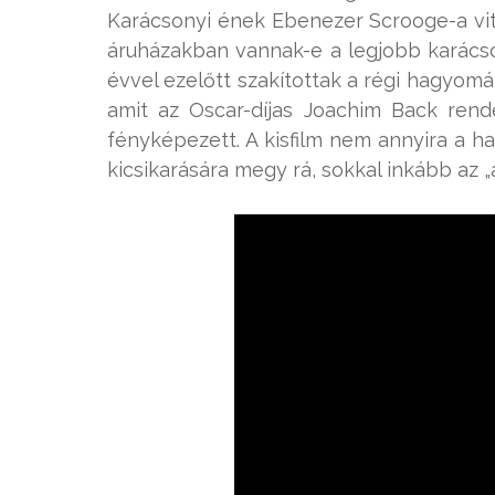
Karácsonyi ének Ebenezer Scrooge-a vit
áruházakban vannak-e a legjobb karácso
évvel ezelőtt szakítottak a régi hagyomá
amit az Oscar-díjas Joachim Back rend
fényképezett. A kisfilm nem annyira a 
kicsikarására megy rá, sokkal inkább az „