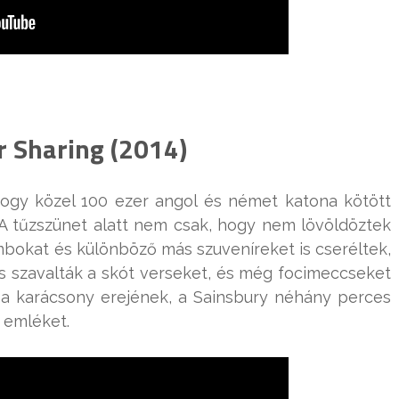
r Sharing (2014)
ogy közel 100 ezer angol és német katona kötött
 A tűzszünet alatt nem csak, hogy nem lövöldöztek
bokat és különböző más szuveníreket is cseréltek,
s szavalták a skót verseket, és még focimeccseket
z a karácsony erejének, a Sainsbury néhány perces
 emléket.