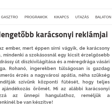
GASZTRO
PROGRAMOK
KIKAPCS
UTAZÁS
BALATON
lengetőbb karácsonyi reklámjai
z ember, mert éppen sírni vágyik, de karácsony
p, mindenki a szokásosnál egy kicsit érzelgősebb
rássy út díszkivilágítása és a méregdrága vásári
ga
. Rohanó, ingerekben túlságosan is gazdag
smerős érzés a nagyvárosi apátia, néha szükség
dítják szívünk központi fűtését, hogy teljes
 ajándékozás örömét. Mi az alábbi karácsonyi
 hozzá az ünnepi hangulathoz, reméljük a
nkinél be van készítve!