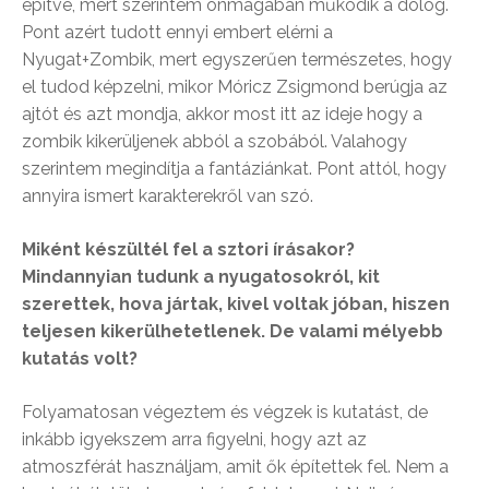
építve, mert szerintem önmagában működik a dolog.
Pont azért tudott ennyi embert elérni a
Nyugat+Zombik, mert egyszerűen természetes, hogy
el tudod képzelni, mikor Móricz Zsigmond berúgja az
ajtót és azt mondja, akkor most itt az ideje hogy a
zombik kikerüljenek abból a szobából. Valahogy
szerintem megindítja a fantáziánkat. Pont attól, hogy
annyira ismert karakterekről van szó.
Miként készültél fel a sztori írásakor?
Mindannyian tudunk a nyugatosokról, kit
szerettek, hova jártak, kivel voltak jóban, hiszen
teljesen kikerülhetetlenek. De valami mélyebb
kutatás volt?
Folyamatosan végeztem és végzek is kutatást, de
inkább igyekszem arra figyelni, hogy azt az
atmoszférát használjam, amit ők építettek fel. Nem a