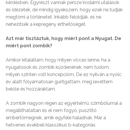
kérdésben. Egyrészt vannak persze irodalmi utalások
és idézetek, de mindig igyekszem, hogy ezek ne tudják
megtörni a történetet. Inkább feloldják, és ne
nehezítsék a képregény érthetőségét.
Azt már tisztáztuk, hogy miért pont a Nyugat. De
miért pont zombik?
Amikor kitaláltam, hogy milyen vicces lenne, ha a
nyugatosok és zombik küzdenének, nem tudom,
milyen szinten volt koncepcióm. De ez nyilván a nyolc
év alatt folyamatosan gurítgattam, meg levettem
belőle és hozzáraktam.
A zombik nagyon régen az egyértelmű szimbólumai a
megállíthatatlan és el nem fogyó, pusztító
embertömegnek, amik egyfelé haladnak. Már a
hetvenes évekbeli klasszikus b-kategóriás