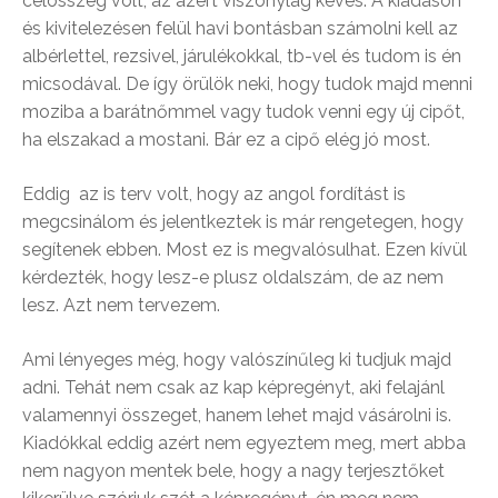
célösszeg volt, az azért viszonylag kevés. A kiadáson
és kivitelezésen felül havi bontásban számolni kell az
albérlettel, rezsivel, járulékokkal, tb-vel és tudom is én
micsodával. De így örülök neki, hogy tudok majd menni
moziba a barátnőmmel vagy tudok venni egy új cipőt,
ha elszakad a mostani. Bár ez a cipő elég jó most.
Eddig az is terv volt, hogy az angol fordítást is
megcsinálom és jelentkeztek is már rengetegen, hogy
segítenek ebben. Most ez is megvalósulhat. Ezen kívül
kérdezték, hogy lesz-e plusz oldalszám, de az nem
lesz. Azt nem tervezem.
Ami lényeges még, hogy valószínűleg ki tudjuk majd
adni. Tehát nem csak az kap képregényt, aki felajánl
valamennyi összeget, hanem lehet majd vásárolni is.
Kiadókkal eddig azért nem egyeztem meg, mert abba
nem nagyon mentek bele, hogy a nagy terjesztőket