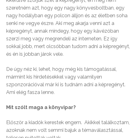
kikerülve szórjuk szét a képregényt, én meg nem
szeretném azt, hogy egy nagy könyvesboltban, egy
nagy hodályban egy polcon álljon és az életben soha
senki ne vegye észre. Aki meg akarja venni azt a
képregényt, annak mindegy, hogy egy kávézóban
szerzi meg vagy megrendeli az interneten. Ez így
sokkal jobb, mert olcsóbban tudom adni a képregényt,
és én is jobban járok vele.
De úgy néz ki, lehet, hogy még kis támogatással,
mármint kis hirdetésekkel vagy valamilyen
szponzorációval már ki is tudnám adni a képregényt.
Ami elég fasza lenne.
Mit szólt maga a könyvipar?
Először a kiadók kerestek engem. Akikkel találkoztam,
azoknak nem volt semmi bajuk a témaválasztással,
teljesen nyitottak voltak.