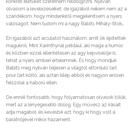
konkrét életüket szeretném feldolgozni. Nyilván
olvasom a levelezéseiket, de igazából nekem nem az a
szándékom, hogy mindenkiről megjelenítsem a nyers
valóságot. Nem tudom mi a nagy Babits Mihály-titok…
Én igazából azt arculatot használom, amit ők építettek
magukról. Mint Karinthynál például, aki maga a humor,
és közben ezzel ellentétesen az agy képviselője is,
tehát a nyers emberi értelemnek. És hogy mondjuk
Babits meg nyilván teljesen a világtól elforduló l’art
pour l’art költő, aki aztán kilép ebből és nagyon erősen
felszólal a háború ellen.
De ennél fontosabb, hogy folyamatosan olvasok tőlük,
mert az a lényegesebb dolog. Egy művész az írásait
adja magából, és kevésbé azt, hogy ki hogy volt a
barátnőjével mikor hazament.