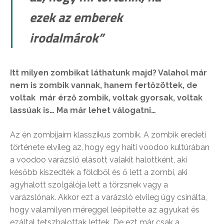
ezek az emberek
irodalmárok”
Itt milyen zombikat láthatunk majd? Valahol már
nem is zombik vannak, hanem fertőzöttek, de
voltak már érző zombik, voltak gyorsak, voltak
lassúak is… Ma már lehet válogatni…
Az én zombijaim klasszikus zombik. A zombik eredeti
története elvileg az, hogy egy haiti voodoo kultúrában
a voodoo varázsló elásott valakit halottként, aki
később kiszedték a földből és ő lett a zombi, aki
agyhalott szolgálója lett a törzsnek vagy a
varázslónak. Akkor ezt a varázsló elvileg úgy csinálta,
hogy valamilyen méreggel leépítette az agyukat és
ezáltal tetszhalottak lettek. De ezt már csak a