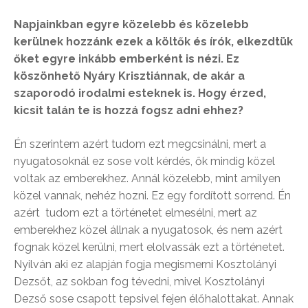
Napjainkban egyre közelebb és közelebb
kerülnek hozzánk ezek a költők és írók, elkezdtük
őket egyre inkább emberként is nézi. Ez
köszönhető Nyáry Krisztiánnak, de akár a
szaporodó irodalmi esteknek is. Hogy érzed,
kicsit talán te is hozzá fogsz adni ehhez?
Én szerintem azért tudom ezt megcsinálni, mert a
nyugatosoknál ez sose volt kérdés, ők mindig közel
voltak az emberekhez. Annál közelebb, mint amilyen
közel vannak, nehéz hozni. Ez egy fordított sorrend. Én
azért tudom ezt a történetet elmesélni, mert az
emberekhez közel állnak a nyugatosok, és nem azért
fognak közel kerülni, mert elolvassák ezt a történetet.
Nyilván aki ez alapján fogja megismerni Kosztolányi
Dezsőt, az sokban fog tévedni, mivel Kosztolányi
Dezső sose csapott tepsivel fejen élőhalottakat. Annak