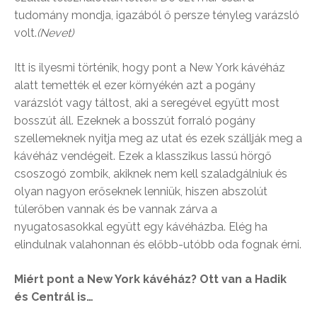
tudomány mondja, igazából ő persze tényleg varázsló
volt.
(Nevet)
Itt is ilyesmi történik, hogy pont a New York kávéház
alatt temették el ezer környékén azt a pogány
varázslót vagy táltost, aki a seregével együtt most
bosszút áll. Ezeknek a bosszút forraló pogány
szellemeknek nyitja meg az utat és ezek szállják meg a
kávéház vendégeit. Ezek a klasszikus lassú hörgő
csoszogó zombik, akiknek nem kell szaladgálniuk és
olyan nagyon erőseknek lenniük, hiszen abszolút
túlerőben vannak és be vannak zárva a
nyugatosasokkal együtt egy kávéházba. Elég ha
elindulnak valahonnan és előbb-utóbb oda fognak érni.
Miért pont a New York kávéház? Ott van a Hadik
és Centrál is…