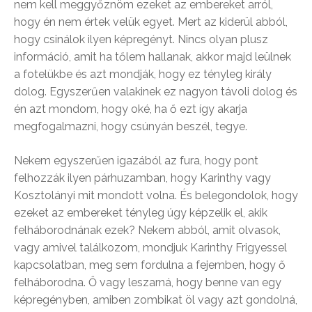
nem kell meggyőznöm ezeket az embereket arról,
hogy én nem értek velük egyet. Mert az kiderül abból,
hogy csinálok ilyen képregényt. Nincs olyan plusz
információ, amit ha tőlem hallanak, akkor majd leülnek
a fotelükbe és azt mondják, hogy ez tényleg király
dolog. Egyszerűen valakinek ez nagyon távoli dolog és
én azt mondom, hogy oké, ha ő ezt így akarja
megfogalmazni, hogy csúnyán beszél, tegye.
Nekem egyszerűen igazából az fura, hogy pont
felhozzák ilyen párhuzamban, hogy Karinthy vagy
Kosztolányi mit mondott volna. És belegondolok, hogy
ezeket az embereket tényleg úgy képzelik el, akik
felháborodnának ezek? Nekem abból, amit olvasok,
vagy amivel találkozom, mondjuk Karinthy Frigyessel
kapcsolatban, meg sem fordulna a fejemben, hogy ő
felháborodna. Ő vagy leszarná, hogy benne van egy
képregényben, amiben zombikat öl vagy azt gondolná,