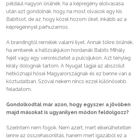
például nagyon örülnék, ha a képregény elolvasása
után azt gondolnák, hogy na most olvasok egy kis
Babitsot, de az, hogy közel hozom őket, inkább az a
képregénnyel párhuzamos.
A brandingtől remélek valami ilyet. Annak tökre örülnék,
ha emberek a hátizsákjukon hordanák Babits Mihály
fejét vagy egy versrészletet a pulcsijukon. Azt tényleg
király dolognak tartom. A Nyugat tagjai az abszolút
hétköznapi hősei Magyarországnak és ez benne van a
köztudatban. Szóval nekem nincs ezzel különösebb
feladatom.
Gondolkodtál már azon, hogy egyszer a jövőben
majd másokat is ugyanilyen módon feldolgozz?
Szerintem nem fogok. Nem azért, mert elkerülhetetlen
lenne az összehasonlítás, hanem mert igazából ez a