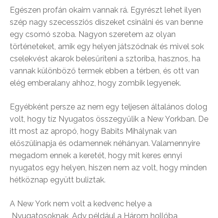
Egészen profán okaim vannak rá. Egyrészt lehet ilyen
szép nagy szecessziós díszeket csinálni és van benne
egy csomó szoba. Nagyon szeretem az olyan
történeteket, amik egy helyen játszódnak és mivel sok
cselekvést akarok belesűríteni a sztoriba, hasznos, ha
vannak különböző termek ebben a térben, és ott van
elég emberalany ahhoz, hogy zombik legyenek.
Egyébként persze az nem egy teljesen általános dolog
volt, hogy tíz Nyugatos összegyűlik a New Yorkban. De
itt most az apropó, hogy Babits Mihálynak van
előszülinapja és odamennek néhányan. Valamennyire
megadom ennek a keretét, hogy mit keres ennyi
nyugatos egy helyen, hiszen nem az volt, hogy minden
hétköznap együtt buliztak.
A New York nem volt a kedvenc helye a
Nyugatosoknak, Ady például a Három hollóba