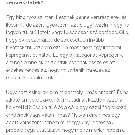
versrészletek?
Egy bizonyos szinten. Lesznek benne versrészletek és
ilyesmik, de azért igyekszem azt is úgy kezelni, hogy ne
legyen túl erőltetett vagy túlságosan szájbarágós. Oké,
hogy ők irodalmárok, de sok esetben inkább
hivatásként kezelem ezt. Én most nem egy irodalmi
képregényt csinálok. Ez egy b-kategóriás képregény,
amiben emberek és zombik csapnak össze és az
érdekes kérdés az, hogy mi történik, ha ezek az
emberek irodalmárok.
Ugyanazt csinálják-e mint bármelyik más ember? És ha
alkotó emberek, akkor ők mit tudnak kezdeni ezzel a
helyzettel? Csak a túlélés a célja egy ezzel foglalkozó
embernek vagy valami más? Nyilván erre nincs egy
adott válaszom, hanem mindegyik nyugatosnak
próbálok egy utat találni, hogy merre menjen ebben a