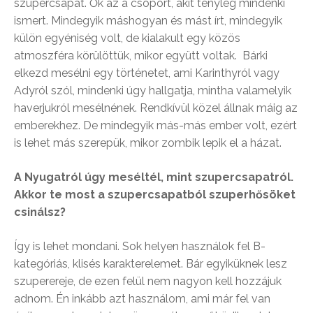
szupercsapat. Ők az a csoport, akit tényleg mindenki
ismert. Mindegyik máshogyan és mást írt, mindegyik
külön egyéniség volt, de kialakult egy közös
atmoszféra körülöttük, mikor együtt voltak. Bárki
elkezd mesélni egy történetet, ami Karinthyról vagy
Adyról szól, mindenki úgy hallgatja, mintha valamelyik
haverjukról mesélnének. Rendkívül közel állnak máig az
emberekhez. De mindegyik más-más ember volt, ezért
is lehet más szerepük, mikor zombik lepik el a házat.
A Nyugatról úgy meséltél, mint szupercsapatról.
Akkor te most a szupercsapatból szuperhősöket
csinálsz?
Így is lehet mondani. Sok helyen használok fel B-
kategóriás, klisés karakterelemet. Bár egyiküknek lesz
szuperereje, de ezen felül nem nagyon kell hozzájuk
adnom. Én inkább azt használom, ami már fel van