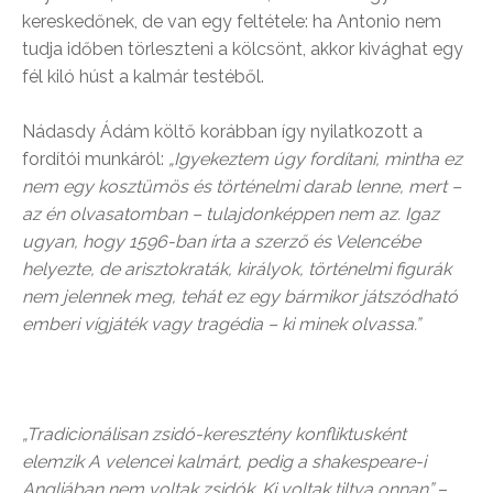
kereskedőnek, de van egy feltétele: ha Antonio nem
tudja időben törleszteni a kölcsönt, akkor kivághat egy
fél kiló húst a kalmár testéből.
Nádasdy Ádám költő korábban így nyilatkozott a
fordítói munkáról:
„Igyekeztem úgy fordítani, mintha ez
nem egy kosztümös és történelmi darab lenne, mert –
az én olvasatomban – tulajdonképpen nem az. Igaz
ugyan, hogy 1596-ban írta a szerző és Velencébe
helyezte, de arisztokraták, királyok, történelmi figurák
nem jelennek meg, tehát ez egy bármikor játszódható
emberi vígjáték vagy tragédia – ki minek olvassa.”
„Tradicionálisan zsidó-keresztény konfliktusként
elemzik A velencei kalmárt, pedig a shakespeare-i
Angliában nem voltak zsidók. Ki voltak tiltva onnan”
–