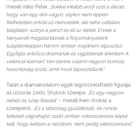
meséli Valló Péter.
„Sokkal inkább arról szól a darab,
hogy van egy élni vágyó, olykor nem éppen
fedhetetlen erkölcsű nemzedék, aki néha céltalan,
talajtalan, szórja a pénzt és éli az életét. Ennek a
hányaveti magatartásnak a folyományaként
tulajdonképpen három ember majdnem elpusztul.
Egyfajta erkölcsi drámának és vígjátéknak tekintem A
velencei kalmárt. Van benne valami nagyon komoly
hasonlóság azzal, amit most tapasztalunk.”
Talán a drámairodalom egyik legösszetettebb figurája
az uzsorás zsidó, Shylock szerepe.
„Ez egy nagyon
nehéz és szép feladat”
– meséli Kern András a
szerepéről.
„Ez a látszólag gyűlölködő, és ronda
tetteket végrehajtó zsidó ember rokonszenves képet
kell, hogy keltsen a nézőben, nem pedig ellenszenvest.”