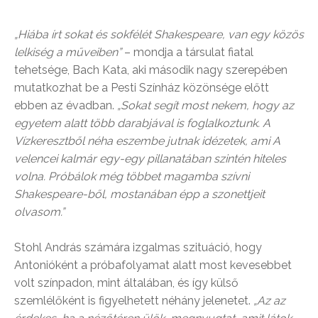
„Hiába írt sokat és sokfélét Shakespeare, van egy közös
lelkiség a műveiben”
– mondja a társulat fiatal
tehetsége, Bach Kata, aki második nagy szerepében
mutatkozhat be a Pesti Színház közönsége előtt
ebben az évadban.
„Sokat segít most nekem, hogy az
egyetem alatt több darabjával is foglalkoztunk. A
Vízkeresztből néha eszembe jutnak idézetek, ami A
velencei kalmár egy-egy pillanatában szintén hiteles
volna. Próbálok még többet magamba szívni
Shakespeare-ből, mostanában épp a szonettjeit
olvasom.”
Stohl András számára izgalmas szituáció, hogy
Antonióként a próbafolyamat alatt most kevesebbet
volt színpadon, mint általában, és így külső
szemlélőként is figyelhetett néhány jelenetet.
„Az az