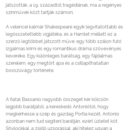
játszották, a 19. századtól tragédiának, ma a regényes
színművek közt tartják számon.
A velencei kalmár Shakespeare egyik legvitatottabb és
legösszetettebb vígjátéka, és a Hamlet mellett ez a
szerző legtöbbet játszott műve: egy több szálon futó
izgalmas krimi és egy romantikus dráma szövevényes
keveréke. Egy különleges barátság, egy fájdalmas
szerelem, egy megtört apa és a csillapíthatatlan
bosszúvágy története.
A fiatal Bassanio nagyobb összeget kér kölcsön
legjobb barátjától, a kereskedő Antoniótól, hogy
megkérhesse a szép és gazdag Portia kezét. Antonio
azonban nem tud segíteni barátján, ezért üzletet köt
Shylockkal, a zsidó uzsorással, aki hitelez ugyan a