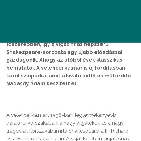
A Pesti Színházban 2016. március 9-én mutatjuk
be A velencei kalmárt Valló Péter rendezésében,
Kern Andrással és Stohl Andrással a
főszerepben, így a Vígszínház népszerű
Shakespeare-sorozata egy újabb előadással
gazdagodik. Ahogy az utóbbi évek klasszikus
bemutatói, A velencei kalmár is új fordításban
kerül színpadra, amit a kiváló költő és műfordító
Nádasdy Ádám készített el.
A velencei kalmárt 1596-ban, legtermékenyebb
darabírói korszakában, a nagy vígjátékok és a nagy
tragédiák korszakában írta Shakespeare, a III. Richárd
és a Rómeó és Júlia után. A saját korában vígjátéknak