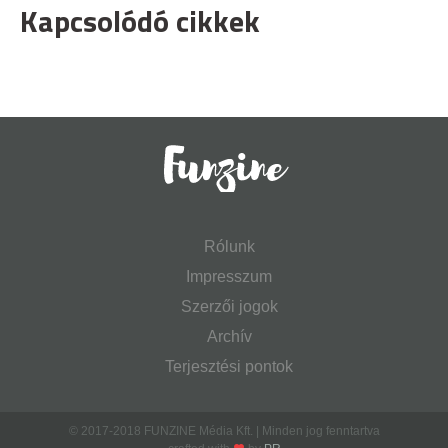
Kapcsolódó cikkek
Rólunk
Impresszum
Szerzői jogok
Archív
Terjesztési pontok
© 2017-2018 FUNZINE Média Kft. | Minden jog fenntartva