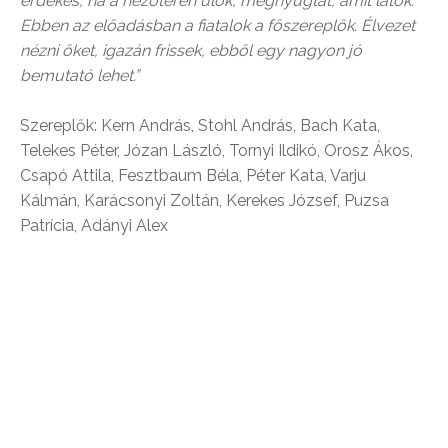
érdekes, ha a nézőtéren ülök, megnyugtat, amit látok.
Ebben az előadásban a fiatalok a főszereplők. Élvezet
nézni őket, igazán frissek, ebből egy nagyon jó
bemutató lehet.”
Szereplők: Kern András, Stohl András, Bach Kata,
Telekes Péter, Józan László, Tornyi Ildikó, Orosz Ákos,
Csapó Attila, Fesztbaum Béla, Péter Kata, Varju
Kálmán, Karácsonyi Zoltán, Kerekes József, Puzsa
Patrícia, Adányi Alex