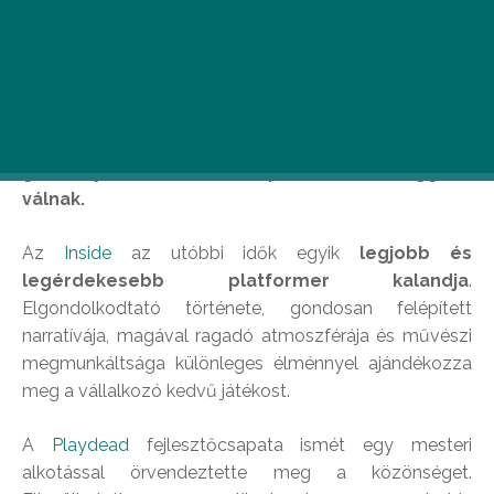
Néha előtör belőlünk a gyerek, és rákattanunk
a videojátékokra. Sőt, vannak, akik mindennap
gyereknapot tartanak, és örömmel játszanak PC-
s játékokat. A most következő játékajánlókkal az
ő életüket szeretnénk megkönnyíteni, egy remek
game ajánlásával, amitől percek alatt függővé
válnak.
Az
Inside
az utóbbi idők egyik
legjobb és
legérdekesebb platformer kalandja
.
Elgondolkodtató története, gondosan felépített
narratívája, magával ragadó atmoszférája és művészi
megmunkáltsága különleges élménnyel ajándékozza
meg a vállalkozó kedvű játékost.
A
Playdead
fejlesztőcsapata ismét egy mesteri
alkotással örvendeztette meg a közönséget.