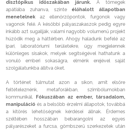
disztópikus időszakában járunk.
A tömegek
apátiába zuhanva, szinte
élőhalott állapotban
menetelnek
az ellenőrzőpontok, furgonok vagy
vagonok felé. A későbbi pályaszakaszok pedig egyre
inkább azt sugallják, valami nagyobb volumenű projekt
húzódik meg a háttérben. Ahogy haladunk befelé az
ipari, laboratóriumi területekre, úgy megjelennek
különleges sisakok, melyek segítségével hathatunk a
vonuló emberi sokaságra, elménk erejével saját
szolgálatunkba állítva őket.
A történet túlmutat azon a síkon, amit elsőre
feltételeznénk, metaforákban, szimbólumokban
kommunikál.
Fókuszában az ember, társadalom,
manipuláció
és a belsőbb érzelmi állapotok, továbbá
a kitörés lehetőségnek kérdései állnak. Érdemes
széltében hosszában bebarangolni az egyes
pályarészeket a furcsa, gömbszerű szerkezetek után