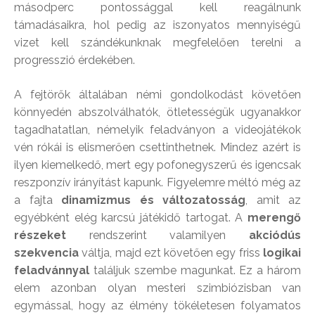
másodperc pontossággal kell reagálnunk
támadásaikra, hol pedig az iszonyatos mennyiségű
vizet kell szándékunknak megfelelően terelni a
progresszió érdekében.
A fejtörők általában némi gondolkodást követően
könnyedén abszolválhatók, ötletességük ugyanakkor
tagadhatatlan, némelyik feladványon a videojátékok
vén rókái is elismerően csettinthetnek. Mindez azért is
ilyen kiemelkedő, mert egy pofonegyszerű és igencsak
reszponzív irányítást kapunk. Figyelemre méltó még az
a fajta
dinamizmus és változatosság
, amit az
egyébként elég karcsú játékidő tartogat. A
merengő
részeket
rendszerint valamilyen
akciódús
szekvencia
váltja, majd ezt követően egy friss
logikai
feladvánnyal
találjuk szembe magunkat. Ez a három
elem azonban olyan mesteri szimbiózisban van
egymással, hogy az élmény tökéletesen folyamatos