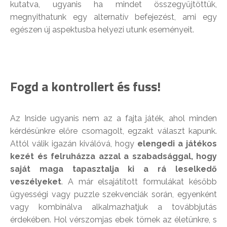
kutatva, ugyanis ha mindet összegyűjtöttük,
megnyithatunk egy alternatív befejezést, ami egy
egészen új aspektusba helyezi utunk eseményeit.
Fogd a kontrollert és fuss!
Az Inside ugyanis nem az a fajta játék, ahol minden
kérdésünkre előre csomagolt, egzakt választ kapunk.
Attól válik igazán kiválóvá, hogy
elengedi a játékos
kezét és felruházza azzal a szabadsággal, hogy
saját maga tapasztalja ki a rá leselkedő
veszélyeket
. A már elsajátított formulákat később
ügyességi vagy puzzle szekvenciák során, egyenként
vagy kombinálva alkalmazhatjuk a továbbjutás
érdekében. Hol vérszomjas ebek törnek az életünkre, s