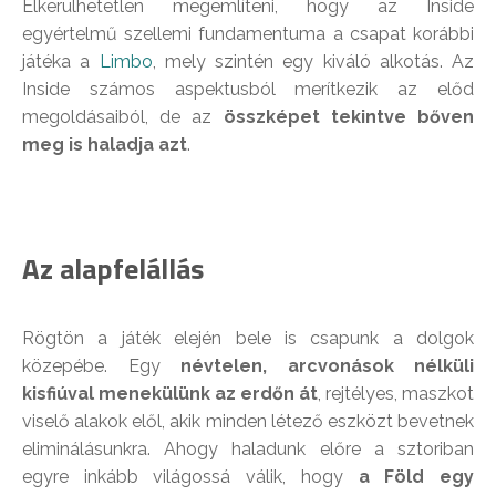
Elkerülhetetlen megemlíteni, hogy az Inside
egyértelmű szellemi fundamentuma a csapat korábbi
játéka a
Limbo
, mely szintén egy kiváló alkotás. Az
Inside számos aspektusból merítkezik az előd
megoldásaiból, de az
összképet tekintve bőven
meg is haladja azt
.
Az alapfelállás
Rögtön a játék elején bele is csapunk a dolgok
közepébe. Egy
névtelen, arcvonások nélküli
kisfiúval menekülünk az erdőn át
, rejtélyes, maszkot
viselő alakok elől, akik minden létező eszközt bevetnek
eliminálásunkra. Ahogy haladunk előre a sztoriban
egyre inkább világossá válik, hogy
a Föld egy