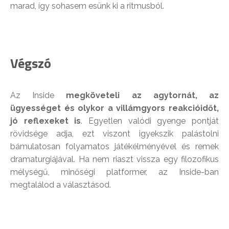
marad, így sohasem esünk ki a ritmusból.
Végszó
Az Inside
megköveteli az agytornát, az
ügyességet és olykor a villámgyors reakcióidőt,
jó reflexeket is
. Egyetlen valódi gyenge pontját
rövidsége adja, ezt viszont igyekszik palástolni
bámulatosan folyamatos játékélményével és remek
dramaturgiájával. Ha nem riaszt vissza egy filozofikus
mélységű, minőségi platformer, az Inside-ban
megtalálod a választásod.