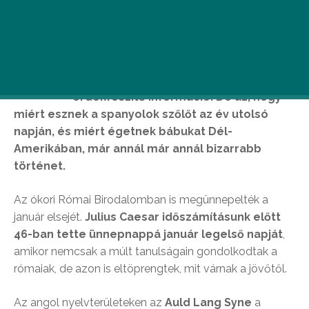
A
z, hogy az év utolsó napját I.
Szilveszter pápáról nevezték el, aki 335
december 31-én hunyt el nem túl
érdekfeszítő információ. De az, hogy
miért esznek a spanyolok szőlőt az év utolsó
napján, és miért égetnek bábukat Dél-
Amerikában, már annál már annál bizarrabb
történet.
Az ókori Római Birodalomban is megünnepelték a
január elsejét.
Julius Caesar időszámításunk előtt
46-ban tette ünnepnappá január legelső napját
,
amikor nemcsak a múlt tanulságain gondolkodtak a
rómaiak, de azon is eltöprengtek, mit várnak a jövőtől.
Az angol nyelvterületeken az
Auld Lang Syne
a