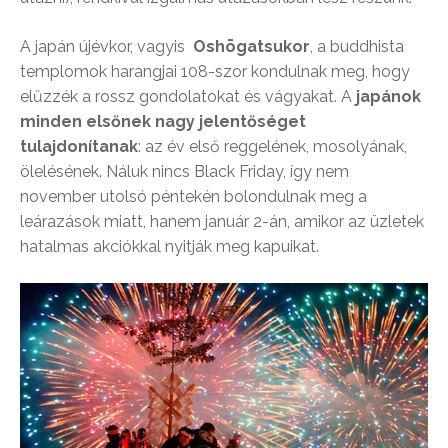
A japán újévkor, vagyis
Oshōgatsukor
, a buddhista
templomok harangjai 108-szor kondulnak meg, hogy
elűzzék a rossz gondolatokat és vágyakat. A
japánok
minden elsőnek nagy jelentőséget
tulajdonítanak
: az év első reggelének, mosolyának,
ölelésének. Náluk nincs Black Friday, így nem
november utolsó péntekén bolondulnak meg a
leárazások miatt, hanem január 2-án, amikor az üzletek
hatalmas akciókkal nyitják meg kapuikat.