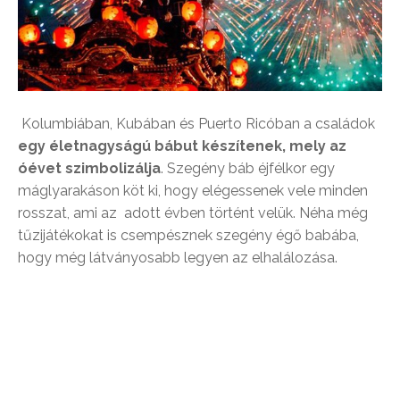
Kolumbiában, Kubában és Puerto Ricóban a családok
egy életnagyságú bábut készítenek, mely az
óévet szimbolizálja
. Szegény báb éjfélkor egy
máglyarakáson köt ki, hogy elégessenek vele minden
rosszat, ami az adott évben történt velük. Néha még
tűzijátékokat is csempésznek szegény égő babába,
hogy még látványosabb legyen az elhalálozása.