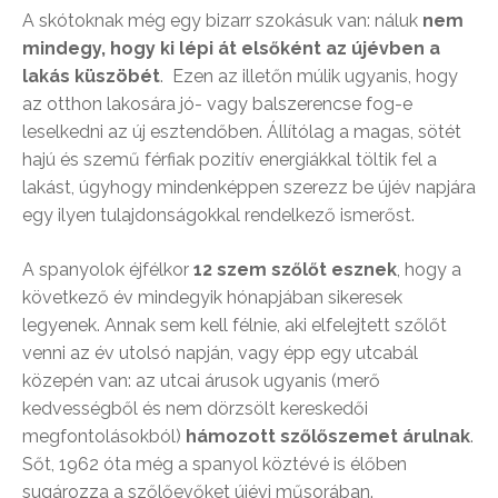
A skótoknak még egy bizarr szokásuk van: náluk
nem
mindegy, hogy ki lépi át elsőként az újévben a
lakás küszöbét
. Ezen az illetőn múlik ugyanis, hogy
az otthon lakosára jó- vagy balszerencse fog-e
leselkedni az új esztendőben. Állítólag a magas, sötét
hajú és szemű férfiak pozitív energiákkal töltik fel a
lakást, úgyhogy mindenképpen szerezz be újév napjára
egy ilyen tulajdonságokkal rendelkező ismerőst.
A spanyolok éjfélkor
12 szem szőlőt esznek
, hogy a
következő év mindegyik hónapjában sikeresek
legyenek. Annak sem kell félnie, aki elfelejtett szőlőt
venni az év utolsó napján, vagy épp egy utcabál
közepén van: az utcai árusok ugyanis (merő
kedvességből és nem dörzsölt kereskedői
megfontolásokból)
hámozott szőlőszemet árulnak
.
Sőt, 1962 óta még a spanyol köztévé is élőben
sugározza a szőlőevőket újévi műsorában.