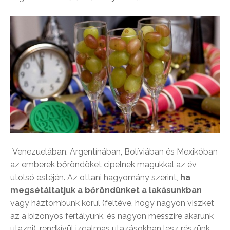
Venezuelában, Argentínában, Bolíviában és Mexikóban
az emberek bőröndöket cipelnek magukkal az év
utolsó estéjén. Az ottani hagyomány szerint,
ha
megsétáltatjuk a bőröndünket a lakásunkban
vagy háztömbünk körül (feltéve, hogy nagyon viszket
az a bizonyos fertályunk, és nagyon messzire akarunk
utazni), rendkívül izgalmas utazásokban lesz részünk.