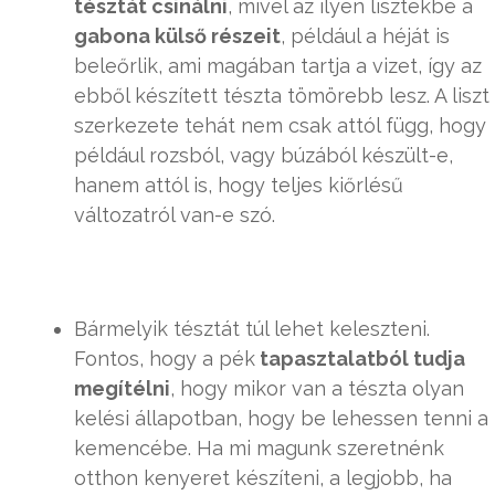
tésztát csinálni
, mivel az ilyen lisztekbe a
gabona külső részeit
, például a héját is
beleőrlik, ami magában tartja a vizet, így az
ebből készített tészta tömörebb lesz. A liszt
szerkezete tehát nem csak attól függ, hogy
például rozsból, vagy búzából készült-e,
hanem attól is, hogy teljes kiőrlésű
változatról van-e szó.
Bármelyik tésztát túl lehet keleszteni.
Fontos, hogy a pék
tapasztalatból tudja
megítélni
, hogy mikor van a tészta olyan
kelési állapotban, hogy be lehessen tenni a
kemencébe. Ha mi magunk szeretnénk
otthon kenyeret készíteni, a legjobb, ha