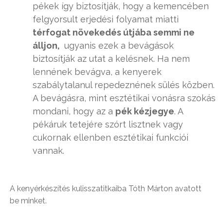
pékek így biztosítják, hogy a kemencében
felgyorsult erjedési folyamat miatti
térfogat növekedés útjába semmi ne
álljon,
ugyanis ezek a bevágások
biztosítják az utat a kelésnek. Ha nem
lennének bevágva, a kenyerek
szabálytalanul repedeznének sülés közben.
A bevágásra, mint esztétikai vonásra szokás
mondani, hogy az a
pék kézjegye
. A
pékáruk tetejére szórt lisztnek vagy
cukornak ellenben esztétikai funkciói
vannak.
A kenyérkészítés kulisszatitkaiba Tóth Márton avatott
be minket.