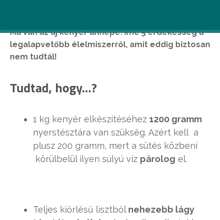
Ma van az új kenyér ünnepe. Íme 5 érdekesség a
legalapvetőbb élelmiszerről, amit eddig biztosan
nem tudtál!
Tudtad, hogy…?
1 kg kenyér elkészítéséhez
1200 gramm
nyerstésztára van szükség. Azért kell a
plusz 200 gramm, mert a sütés közbeni
körülbelül ilyen súlyú víz
párolog
el.
Teljes kiőrlésű lisztből
nehezebb lágy