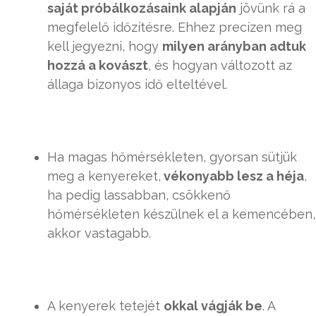
saját próbálkozásaink alapján
jövünk rá a
megfelelő időzítésre. Ehhez precízen meg
kell jegyezni, hogy
milyen arányban adtuk
hozzá a kovászt
, és hogyan változott az
állaga bizonyos idő elteltével.
Ha magas hőmérsékleten, gyorsan sütjük
meg a kenyereket,
vékonyabb lesz a héja
,
ha pedig lassabban, csökkenő
hőmérsékleten készülnek el a kemencében,
akkor vastagabb.
A kenyerek tetejét
okkal vágják be
. A