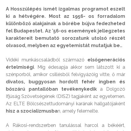
A Hosszúlépés ismét izgalmas programot eszelt
ki a hétvégére. Most az 1956- os forradalom
különböző alakjainak a bőrébe bújva fedezheted
fel Budapestet. Az ’56-os események jellegzetes
karaktereit bemutató sorozatunk utolsó részét
olvasod, melyben az egyetemistát mutatjuk be..
Vidéki munkáscsaládból származó
elsőgenerációs
értelmiségi
. Míg édesapja akkor sem látszott ki a
szénporból, amikor csillésből felvigyázóig vitte, ő már
divatos, buggyosan hordott fehér ingben és
bőszárú pantallóban tevékenykedik
a Dolgozó
Ifjúság Szövetségének (DISZ) tagjaként az egyetemen.
Az ELTE Bölcsészettudományi karának hallgatójaként
hisz a szocializmusba
n, amely felemelte.
A Rákosi-rendszerben tanulással harcol a békéért,