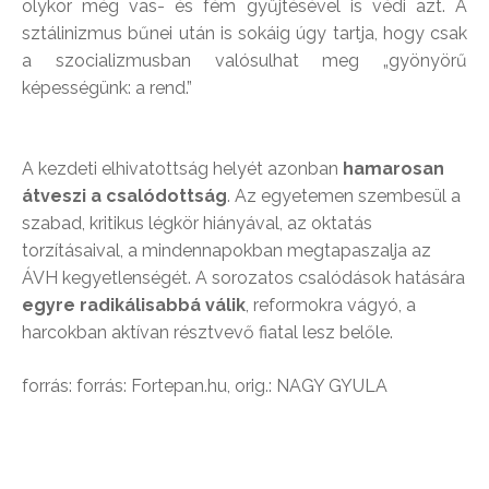
olykor még vas- és fém gyűjtésével is védi azt. A
sztálinizmus bűnei után is sokáig úgy tartja, hogy csak
a szocializmusban valósulhat meg „gyönyörű
képességünk: a rend.”
A kezdeti elhivatottság helyét azonban
hamarosan
átveszi a csalódottság
. Az egyetemen szembesül a
szabad, kritikus légkör hiányával, az oktatás
torzításaival, a mindennapokban megtapaszalja az
ÁVH kegyetlenségét. A sorozatos csalódások hatására
egyre radikálisabbá válik
, reformokra vágyó, a
harcokban aktívan résztvevő fiatal lesz belőle.
forrás: forrás: Fortepan.hu, orig.: NAGY GYULA